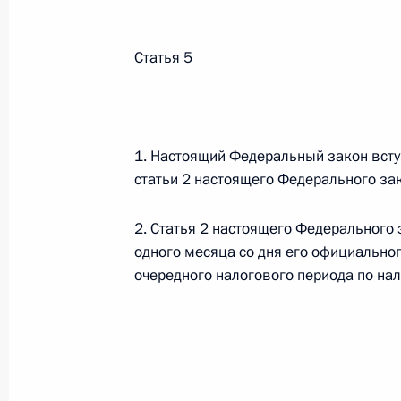
Федеральный закон от 26.07.2026
Статья 5
О внесении изменения в статью 6 Закона
26 июля 2026 года
1. Настоящий Федеральный закон вступ
статьи 2 настоящего Федерального за
Федеральный закон от 26.07.2026
О внесении изменений в статью 9.21 Код
2. Статья 2 настоящего Федерального з
правонарушениях
одного месяца со дня его официальног
26 июля 2026 года
очередного налогового периода по нал
Федеральный закон от 26.07.2026
О ратификации Соглашения между Правит
Республики Беларусь о сотрудничестве в 