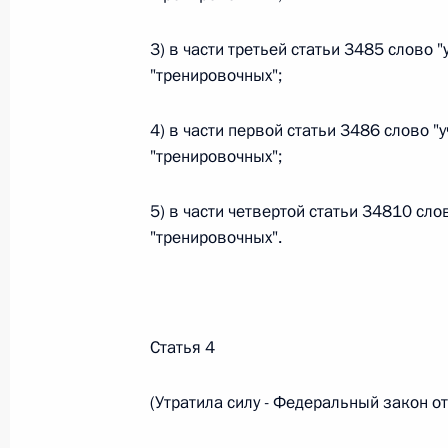
Министров Киргизской Республики о прав
по вопросам внутренних дел и миграции 
3) в части третьей статьи 3485 слово
26 июля 2026 года
"тренировочных";
4) в части первой статьи 3486 слово 
Федеральный закон от 26.07.2026
"тренировочных";
О внесении изменений в Кодекс внутренн
Федерального закона «Об обеспечении ед
5) в части четвертой статьи 34810 сл
"тренировочных".
26 июля 2026 года
Федеральный закон от 26.07.2026
Статья 4
О внесении изменений в Кодекс Российс
(Утратила силу - Федеральный закон 
26 июля 2026 года