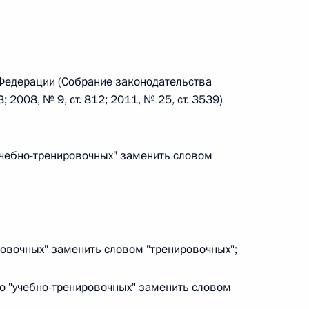
 г. № 264-ФЗ
ерального закона «Об актах гражданского состояния»
сти 13 статьи 3 Федерального закона «О внесении
х гражданского состояния“
 Федерации (Собрание законодательства
; 2008, № 9, ст. 812; 2011, № 25, ст. 3539)
"учебно-тренировочных" заменить словом
 г. № 270-ФЗ
ального закона «Об автономных учреждениях»
ировочных" заменить словом "тренировочных";
 г. № 244-ФЗ
во "учебно-тренировочных" заменить словом
ельством Российской Федерации и Кабинетом