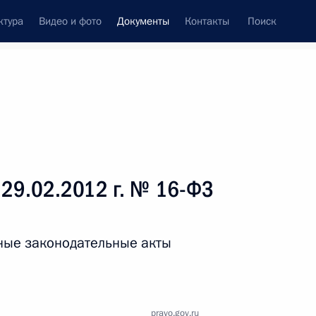
ктура
Видео и фото
Документы
Контакты
Поиск
 документов
Справка
Конституция России
 29.02.2012 г. № 16-ФЗ
ные законодательные акты
дата принятия
pravo.gov.ru