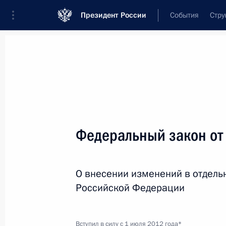
Президент России
События
Стру
Новости
Поручения Президента
Банк
Название документа или его номер
Федеральный закон от
Текст в документе
О внесении изменений в отдель
Вид документа
Российской Федерации
Все
Дата вступления в силу...
или 
Вступил в силу с 1 июля 2012 года*