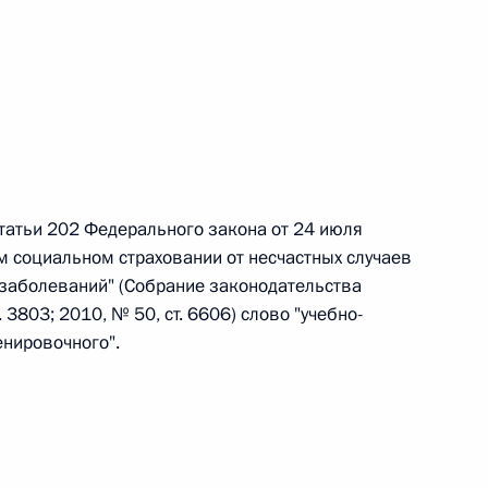
 г. № 242-ФЗ
части первой и статью 227–1 части второй Налогового
статьи 202 Федерального закона от 24 июля
 социальном страховании от несчастных случаев
 г. № 246-ФЗ
заболеваний" (Собрание законодательства
 Российской Федерации
 3803; 2010, № 50, ст. 6606) слово "учебно-
енировочного".
 г. № 268-ФЗ
кон «О пробации в Российской Федерации»