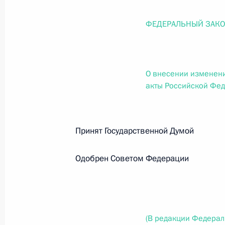
О внесении изменений в статью 12 Федер
законодательные акты Российской Федер
ФЕДЕРАЛЬНЫЙ ЗАК
26 июля 2026 года
О внесении изменени
Федеральный закон от 26.07.2026
акты Российской Фе
О внесении изменений в Федеральный за
юрисдикции в Российской Федерации»
26 июля 2026 года
Принят Государственной Думо
Одобрен Советом Федерации
Федеральный закон от 26.07.2026
О внесении изменений в статью 12 Федер
недвижимости»
26 июля 2026 года
(В редакции Федерал