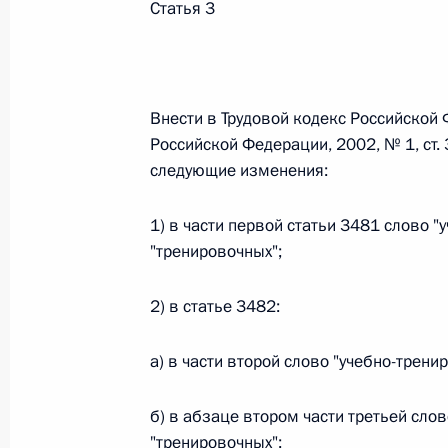
Статья 3
Федеральный закон от 26.07.2026
О внесении изменений в статью 13–2 Фед
и признании утратившим силу пункта 1 ча
изменений в Федеральный закон „Об акта
Внести в Трудовой кодекс Российской
Российской Федерации, 2002, № 1, ст. 3
26 июля 2026 года
следующие изменения:
1) в части первой статьи 3481 слово 
Федеральный закон от 26.07.2026
"тренировочных";
О внесении изменения в статью 10 Федер
2) в статье 3482:
26 июля 2026 года
а) в части второй слово "учебно-трен
Федеральный закон от 26.07.2026
б) в абзаце втором части третьей сло
О ратификации Соглашения между Правит
"тренировочных";