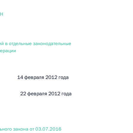
ального закона «О персональных данных» и отдельные
ации
ОН
й в отдельные законодательные
 г. № 256-ФЗ
дерации
кон «О присяжных заседателях федеральных судов общей
й 14 февраля 2012 года
 22 февраля 2012 года
 г. № 263-ФЗ
ального закона «О государственной регистрации
ьного закона от 03.07.2016