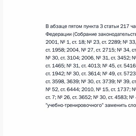
26 июля 2026 года
В абзаце пятом пункта 3 статьи 217 ч
Федерации (Собрание законодательств
Федеральный закон от 26.07.2026
2001, № 1, ст. 18; № 23, ст. 2289; № 33
О внесении изменения в статью 2 Федера
ст. 1958; 2004, № 27, ст. 2715; № 34, ст
и добровольчестве (волонтерстве)»
№ 30, ст. 3104; 2006, № 31, ст. 3452; №
26 июля 2026 года
ст. 1465; № 31, ст. 4013; № 45, ст. 541
ст. 1942; № 30, ст. 3614; № 49, ст. 572
ст. 3598, 3639; № 30, ст. 3739; № 39, ст
№ 52, ст. 6444; 2010, № 15, ст. 1737; №
Федеральный закон от 26.07.2026
ст. 7; № 26, ст. 3652; № 30, ст. 4583; №
О внесении изменений в Уголовный кодек
"учебно-тренировочного" заменить сло
процессуального кодекса Российской Фе
26 июля 2026 года