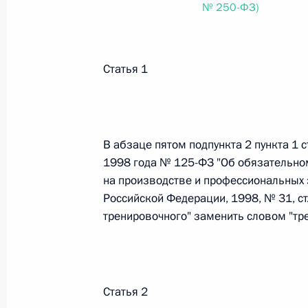
№ 250-ФЗ)
Федеральный закон от 26.07.2026
Статья 1
О внесении изменений в статьи 85 и 102 
кодекса Российской Федерации
26 июля 2026 года
В абзаце пятом подпункта 2 пункта 1 
1998 года № 125-ФЗ "Об обязательном
Федеральный закон от 26.07.2026
на производстве и профессиональных 
О внесении изменений в Трудовой кодекс
Российской Федерации, 1998, № 31, ст.
тренировочного" заменить словом "тр
26 июля 2026 года
Федеральный закон от 26.07.2026
Статья 2
О внесении изменений в Федеральный за