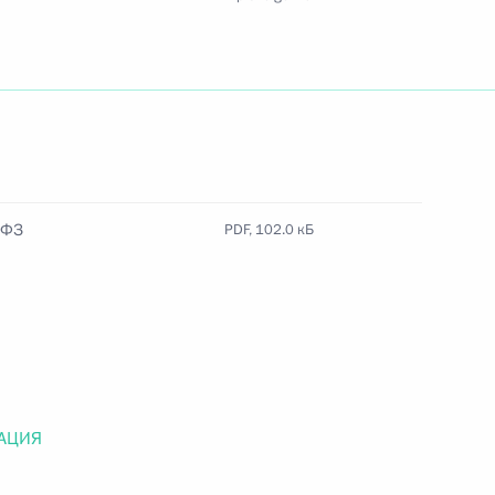
Найти документ
o.gov.ru
-ФЗ
PDF, 102.0 кБ
 г. № 259-ФЗ
льного закона «О статусе военнослужащих» и статью 86
 Российской Федерации»
АЦИЯ
 г. № 265-ФЗ