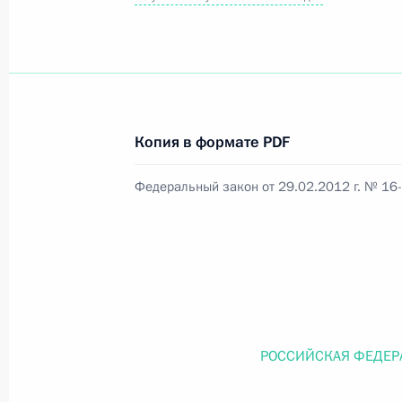
Официальный портал правовой информации
prav
Копия в формате PDF
26 июля 2026 года
Федеральный закон от 29.02.2012 г. № 16
Федеральный закон от 26.07.2026
О внесении изменений в статью 11 Федера
Федерального закона «Об образовании в
26 июля 2026 года
РОССИЙСКАЯ ФЕДЕР
Федеральный закон от 26.07.2026