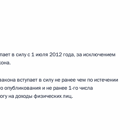
 г. № 266-ФЗ
 Российской Федерации «О защите прав потребителей»
ает в силу с 1 июля 2012 года, за исключением
кона.
 г. № 247-ФЗ
екса Российской Федерации об административных
акона вступает в силу не ранее чем по истечении
о опубликования и не ранее 1-го числа
огу на доходы физических лиц.
 г. № 245-ФЗ
ельством Российской Федерации и Правительством
сфере деятельности с драгоценными металлами,