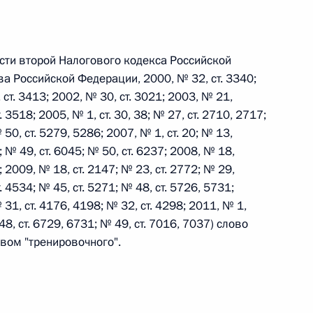
асти второй Налогового кодекса Российской
а Российской Федерации, 2000, № 32, ст. 3340;
 г. № 267-ФЗ
, ст. 3413; 2002, № 30, ст. 3021; 2003, № 21,
льного закона «О благотворительной деятельности
. 3518; 2005, № 1, ст. 30, 38; № 27, ст. 2710, 2717;
 50, ст. 5279, 5286; 2007, № 1, ст. 20; № 13,
6; № 49, ст. 6045; № 50, ст. 6237; 2008, № 18,
3; 2009, № 18, ст. 2147; № 23, ст. 2772; № 29,
. 4534; № 45, ст. 5271; № 48, ст. 5726, 5731;
 31, ст. 4176, 4198; № 32, ст. 4298; 2011, № 1,
 г. № 251-ФЗ
 48, ст. 6729, 6731; № 49, ст. 7016, 7037) слово
с Российской Федерации и статьи 31 и 151 Уголовно-
вом "тренировочного".
дерации