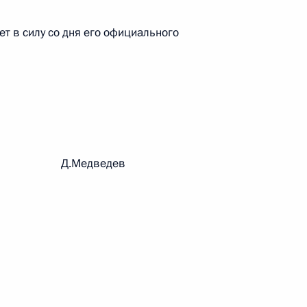
т в силу со дня его официального
 г. № 267-ФЗ
льного закона «О благотворительной деятельности
рации Д.Медведев
 г. № 251-ФЗ
с Российской Федерации и статьи 31 и 151 Уголовно-
дерации