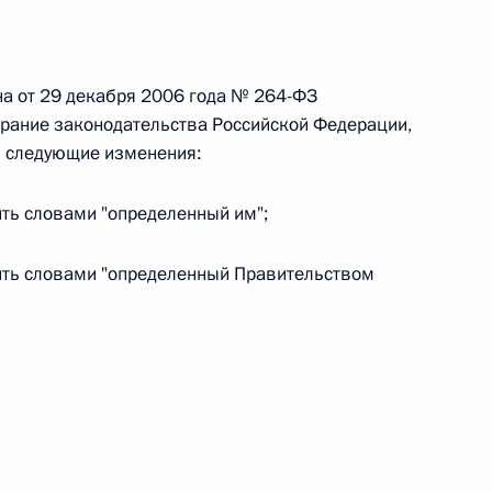
 г. № 242-ФЗ
на от 29 декабря 2006 года № 264-ФЗ
части первой и статью 227–1 части второй Налогового
обрание законодательства Российской Федерации,
48) следующие изменения:
нить словами "определенный им";
 г. № 246-ФЗ
енить словами "определенный Правительством
 Российской Федерации
 г. № 268-ФЗ
кон «О пробации в Российской Федерации»