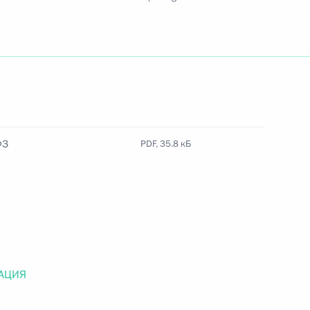
Найти документ
o.gov.ru
ФЗ
PDF, 35.8 кБ
 г. № 259-ФЗ
льного закона «О статусе военнослужащих» и статью 86
 Российской Федерации»
АЦИЯ
 г. № 265-ФЗ