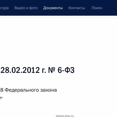
ктура
Видео и фото
Документы
Контакты
Поиск
 документов
Справка
Конституция России
 28.02.2012 г. № 6-ФЗ
 8 Федерального закона
а»
дата принятия
pravo.gov.ru