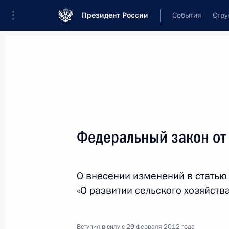
Президент России
События
Стру
Новости
Поручения Президента
Банк
Название документа или его номер
Федеральный закон от
Текст в документе
О внесении изменений в статью
Вид документа
«О развитии сельского хозяйств
Все
Дата вступления в силу...
или 
Вступил в силу с 29 февраля 2012 года