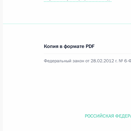
Официальный портал правовой информации
prav
Копия в формате PDF
26 июля 2026 года
Федеральный закон от 28.02.2012 г. № 6-
Федеральный закон от 26.07.2026
О внесении изменений в статью 11 Федера
Федерального закона «Об образовании в
26 июля 2026 года
РОССИЙСКАЯ ФЕДЕР
Федеральный закон от 26.07.2026