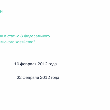
ального закона «О персональных данных» и отдельные
ации
ОН
й в статью 8 Федерального
 г. № 256-ФЗ
льского хозяйства"
кон «О присяжных заседателях федеральных судов общей
й 10 февраля 2012 года
 22 февраля 2012 года
 г. № 263-ФЗ
ального закона «О государственной регистрации