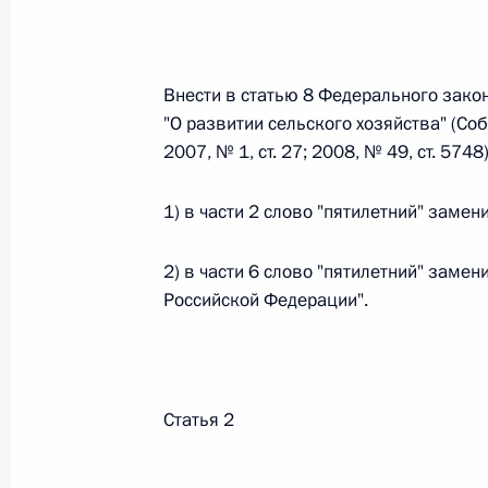
Федеральный закон от 26.07.2026
Внести в статью 8 Федерального зако
О внесении изменений в статьи 85 и 102 
"О развитии сельского хозяйства" (С
кодекса Российской Федерации
2007, № 1, ст. 27; 2008, № 49, ст. 57
26 июля 2026 года
1) в части 2 слово "пятилетний" заме
Федеральный закон от 26.07.2026
2) в части 6 слово "пятилетний" зам
Российской Федерации".
О внесении изменений в Трудовой кодекс
26 июля 2026 года
Статья 2
Федеральный закон от 26.07.2026
О внесении изменений в Федеральный за