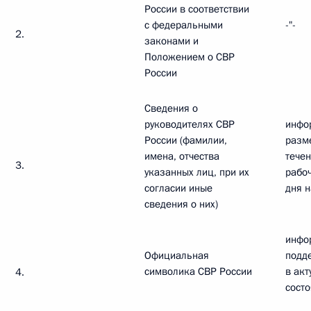
России в соответствии
с федеральными
-"-
2.
законами и
Положением о СВР
России
Сведения о
руководителях СВР
инфо
России (фамилии,
разм
имена, отчества
течен
3.
указанных лиц, при их
рабоч
согласии иные
дня 
сведения о них)
инфо
Официальная
подд
символика СВР России
в ак
4.
сост