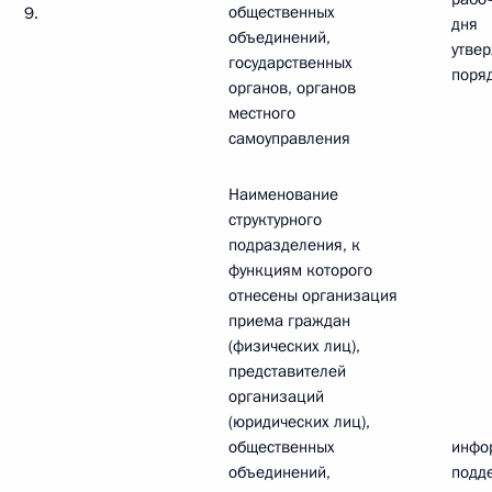
общественных
9.
дня
объединений,
утве
государственных
поря
органов, органов
местного
самоуправления
Наименование
структурного
подразделения, к
функциям которого
отнесены организация
приема граждан
(физических лиц),
представителей
организаций
(юридических лиц),
общественных
инфо
объединений,
подд