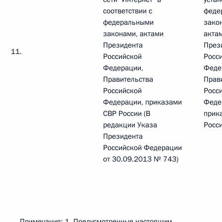
соответствии с
феде
федеральными
зако
законами, актами
акта
Президента
През
11.
Российской
Росс
Федерации,
Феде
Правительства
Прав
Российской
Росс
Федерации, приказами
Феде
СВР России (В
прик
редакции Указа
Росс
Президента
Российской Федерации
от 30.09.2013 № 743)
Примечания: 1. Предусмотренные настоящим