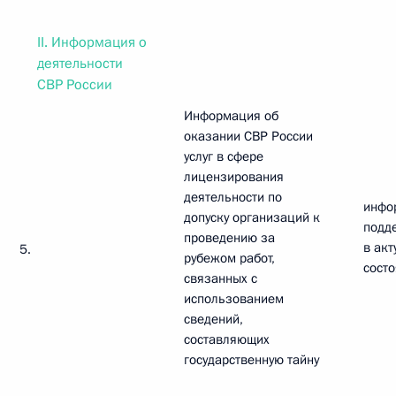
II. Информация о
деятельности
СВР России
Информация об
оказании СВР России
услуг в сфере
лицензирования
деятельности по
инфо
допуску организаций к
подд
проведению за
в ак
5.
рубежом работ,
сост
связанных с
использованием
сведений,
составляющих
государственную тайну