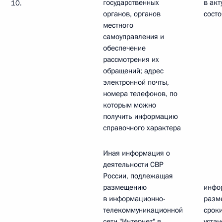
государственных
в ак
10.
органов, органов
сост
местного
самоуправления и
обеспечение
рассмотрения их
обращений; адрес
электронной почты,
номера телефонов, по
которым можно
получить информацию
справочного характера
Иная информация о
деятельности СВР
России, подлежащая
размещению
инфо
в информационно-
разм
телекоммуникационной
сроки
сети "Интернет" в
уста