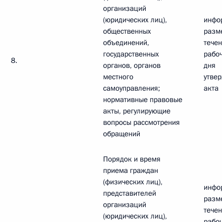
организаций
(юридических лиц),
инфо
общественных
разм
объединений,
течен
государственных
рабоч
8.
органов, органов
дня
местного
утве
самоуправления;
акта
нормативные правовые
акты, регулирующие
вопросы рассмотрения
обращений
Порядок и время
приема граждан
(физических лиц),
инфо
представителей
разм
организаций
течен
(юридических лиц),
рабоч