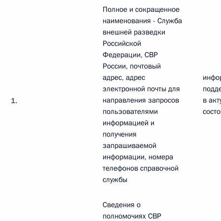
Полное и сокращенное
наименования - Служба
внешней разведки
Российской
Федерации, СВР
России, почтовый
адрес, адрес
инфо
электронной почты для
подд
направления запросов
в ак
1.
пользователями
сост
информацией и
получения
запрашиваемой
информации, номера
телефонов справочной
службы
Сведения о
полномочиях СВР