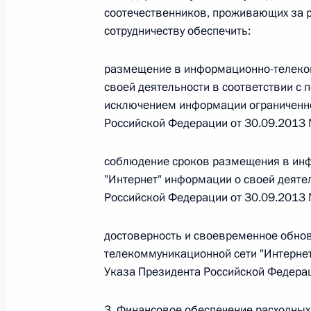
соотечественников, проживающих за 
26 июля 2026 года
сотрудничеству обеспечить:
размещение в информационно-телеком
Федеральный закон от 26.07.2026
своей деятельности в соответствии с
исключением информации ограниченног
О внесении изменения в статью 2 Федера
Российской Федерации от 30.09.2013
и добровольчестве (волонтерстве)»
26 июля 2026 года
соблюдение сроков размещения в ин
"Интернет" информации о своей деяте
Российской Федерации от 30.09.2013
Федеральный закон от 26.07.2026
достоверность и своевременное обн
О внесении изменений в Уголовный кодек
процессуального кодекса Российской Фе
телекоммуникационной сети "Интернет
Указа Президента Российской Федерац
26 июля 2026 года
3. Финансовое обеспечение расходных