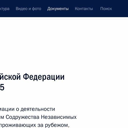
ктура
Видео и фото
Документы
Контакты
Поиск
 документов
Справка
Конституция России
ийской Федерации
65
ации о деятельности
лам Содружества Независимых
дата принятия
, проживающих за рубежом,