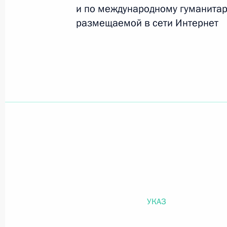
и по международному гуманитар
размещаемой в сети Интернет
Официальный портал правовой информации
prav
26 июля 2026 года
Федеральный закон от 26.07.2026
О внесении изменений в статью 11 Федера
Федерального закона «Об образовании в
26 июля 2026 года
УКАЗ
Федеральный закон от 26.07.2026