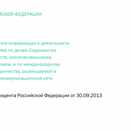
ального закона «О персональных данных» и отдельные
ации
ЙСКОЙ ФЕДЕРАЦИИ
чня информации о деятельности
 г. № 256-ФЗ
тва по делам Содружества
кон «О присяжных заседателях федеральных судов общей
ств, соотечественников,
ежом, и по международному
дничеству, размещаемой в
коммуникационной сети
идента Российской Федерации от 30.09.2013
 г. № 263-ФЗ
ального закона «О государственной регистрации