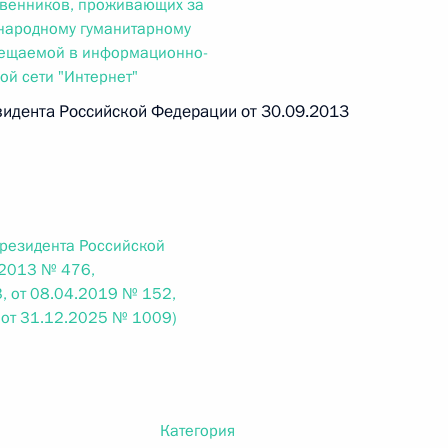
ственников, проживающих за
народному гуманитарному
 г. № 266-ФЗ
змещаемой в информационно-
й сети "Интернет"
 Российской Федерации «О защите прав потребителей»
идента Российской Федерации от 30.09.2013
 г. № 247-ФЗ
екса Российской Федерации об административных
Президента Российской
.2013 № 476,
, от 08.04.2019 № 152,
 от 31.12.2025 № 1009)
 г. № 245-ФЗ
ельством Российской Федерации и Правительством
Категория
сфере деятельности с драгоценными металлами,