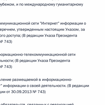
рубежом, и по международному гуманитарному
муникационной сети "Интернет" информации о
 г. № 267-ФЗ
 перечнем, утвержденным настоящим Указом, за
о доступа; (В редакции Указа Президента
льного закона «О благотворительной деятельности
 № 743)
формационно-телекоммуникационной сети
льности; (В редакции Указа Президента
 № 743)
 г. № 251-ФЗ
овление размещаемой в информационно-
с Российской Федерации и статьи 31 и 151 Уголовно-
дерации
" информации о своей деятельности. (В редакции
ии от 30.09.2013 № 743)
 обязательств, связанных с реализацией