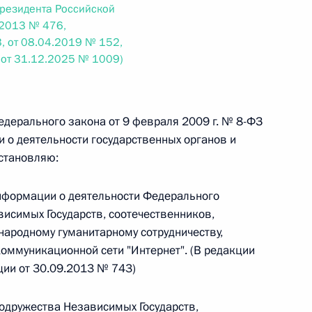
Президента Российской
.2013 № 476,
, от 08.04.2019 № 152,
 г. № 242-ФЗ
 от 31.12.2025 № 1009)
части первой и статью 227–1 части второй Налогового
Федерального закона от 9 февраля 2009 г. № 8-ФЗ
 о деятельности государственных органов и
становляю:
 г. № 246-ФЗ
нформации о деятельности Федерального
 Российской Федерации
висимых Государств, соотечественников,
ародному гуманитарному сотрудничеству,
ммуникационной сети "Интернет". (В редакции
ии от 30.09.2013 № 743)
 г. № 268-ФЗ
Содружества Независимых Государств,
кон «О пробации в Российской Федерации»