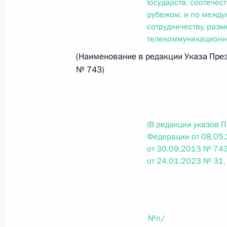
Государств, соотече
рубежом, и по между
Федеральный закон от 26.07.2026
сотрудничеству, ра
телекоммуникационно
О внесении изменения в статью 6 Закона
(Наименование в редакции Указа През
26 июля 2026 года
№ 743)
Федеральный закон от 26.07.2026
О внесении изменений в статью 9.21 Код
(В редакции указов 
правонарушениях
Федерации от 08.05
от 30.09.2013 № 743
26 июля 2026 года
от 24.01.2023 № 31,
Федеральный закон от 26.07.2026
О ратификации Соглашения между Правит
№п/
Республики Беларусь о сотрудничестве в 