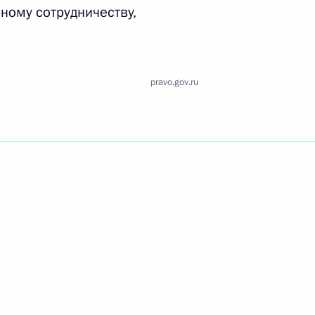
Найти документ
ному сотрудничеству,
o.gov.ru
pravo.gov.ru
 г. № 259-ФЗ
льного закона «О статусе военнослужащих» и статью 86
 Российской Федерации»
 г. № 265-ФЗ