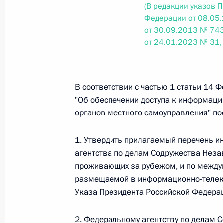
(В редакции указов 
Федерации от 08.05
от 30.09.2013 № 743
Федеральный закон от 26.07.2026
от 24.01.2023 № 31,
О внесении изменений в статьи 85 и 102 
кодекса Российской Федерации
26 июля 2026 года
В соответствии с частью 1 статьи 14 
"Об обеспечении доступа к информации
органов местного самоуправления" по
Федеральный закон от 26.07.2026
1. Утвердить прилагаемый перечень и
О внесении изменений в Трудовой кодекс
агентства по делам Содружества Неза
26 июля 2026 года
проживающих за рубежом, и по междун
размещаемой в информационно-телеко
Указа Президента Российской Федерац
Федеральный закон от 26.07.2026
2. Федеральному агентству по делам 
О внесении изменений в Федеральный за