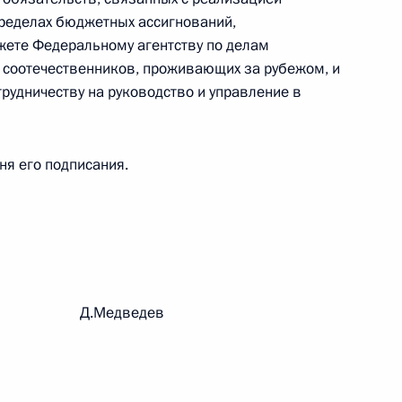
пределах бюджетных ассигнований,
 г. № 264-ФЗ
ете Федеральному агентству по делам
ерального закона «Об актах гражданского состояния»
 соотечественников, проживающих за рубежом, и
сти 13 статьи 3 Федерального закона «О внесении
рудничеству на руководство и управление в
х гражданского состояния“
дня его подписания.
 г. № 270-ФЗ
ального закона «Об автономных учреждениях»
рации Д.Медведев
 г. № 244-ФЗ
ельством Российской Федерации и Кабинетом