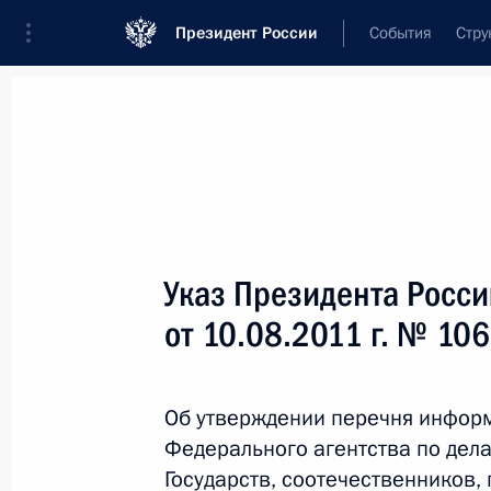
Президент России
События
Стру
Новости
Поручения Президента
Банк
Название документа или его номер
Указ Президента Росс
Текст в документе
от 10.08.2011 г. № 10
Вид документа
Об утверждении перечня информ
Все
Федерального агентства по де
Дата вступления в силу...
или 
Государств, соотечественников