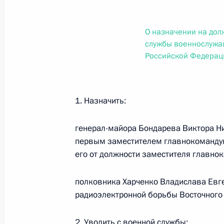
О внесении изменений в статью 12 Федер
законодательные акты Российской Федер
26 июля 2026 года
О назначении на дол
службы военнослужа
Российской Федерац
Федеральный закон от 26.07.2026
О внесении изменений в Федеральный за
1. Назначить:
юрисдикции в Российской Федерации»
26 июля 2026 года
генерал-майора Бондарева Виктора Ни
первым заместителем главнокоманду
его от должности заместителя главн
Федеральный закон от 26.07.2026
полковника Харченко Владислава Евг
О внесении изменений в статью 12 Федер
радиоэлектронной борьбы Восточного 
недвижимости»
26 июля 2026 года
2. Уволить с военной службы: