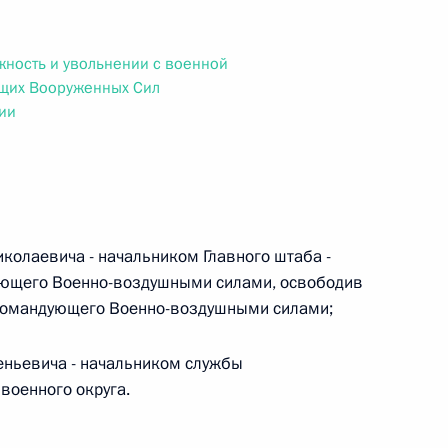
ального закона «О персональных данных» и отдельные
ации
жность и увольнении с военной
щих Вооруженных Сил
ии
 г. № 256-ФЗ
кон «О присяжных заседателях федеральных судов общей
колаевича - начальником Главного штаба -
ющего Военно-воздушными силами, освободив
окомандующего Военно-воздушными силами;
 г. № 263-ФЗ
еньевича - начальником службы
ального закона «О государственной регистрации
военного округа.