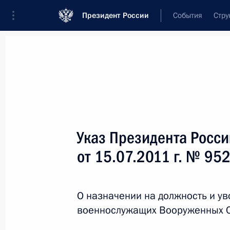
Президент России
События
Стру
Новости
Поручения Президента
Банк
Название документа или его номер
Указ Президента Росс
Текст в документе
от 15.07.2011 г. № 95
Вид документа
О назначении на должность и у
Все
военнослужащих Вооруженных 
Дата вступления в силу...
или 