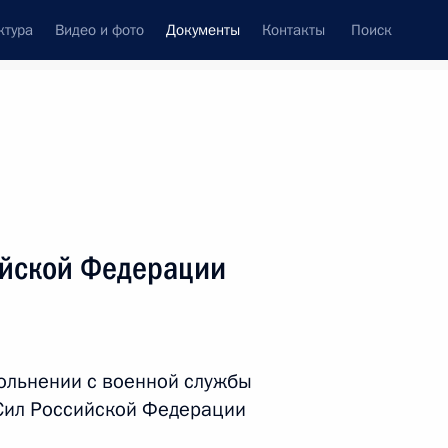
ктура
Видео и фото
Документы
Контакты
Поиск
 документов
Справка
Конституция России
ийской Федерации
2
вольнении с военной службы
Сил Российской Федерации
дата принятия