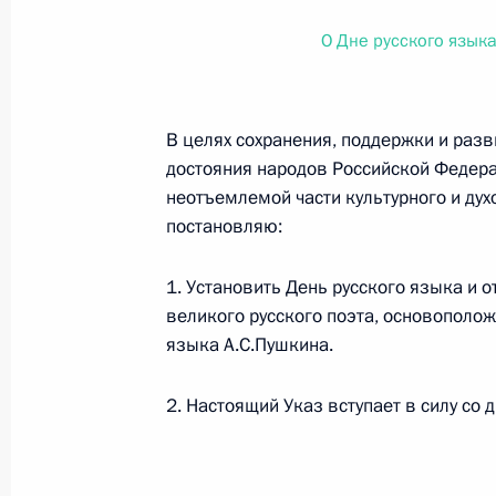
О внесении изменений в статью 12 Федер
законодательные акты Российской Федер
О Дне русского язык
26 июля 2026 года
В целях сохранения, поддержки и раз
Федеральный закон от 26.07.2026
достояния народов Российской Федер
неотъемлемой части культурного и ду
О внесении изменений в Федеральный за
постановляю:
юрисдикции в Российской Федерации»
26 июля 2026 года
1. Установить День русского языка и о
великого русского поэта, основополо
языка А.С.Пушкина.
Федеральный закон от 26.07.2026
2. Настоящий Указ вступает в силу со 
О внесении изменений в статью 12 Федер
недвижимости»
26 июля 2026 года