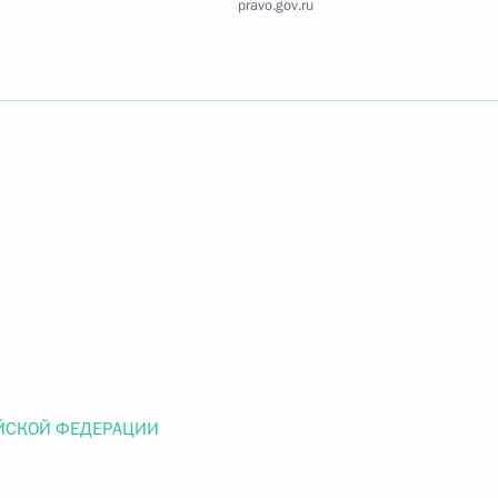
pravo.gov.ru
Найти документ
o.gov.ru
 г. № 259-ФЗ
льного закона «О статусе военнослужащих» и статью 86
 Российской Федерации»
ЙСКОЙ ФЕДЕРАЦИИ
 г. № 265-ФЗ