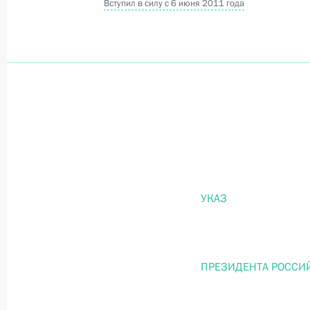
Вступил в силу с 6 июня 2011 года
Официальный портал правовой информации
prav
26 июля 2026 года
Федеральный закон от 26.07.2026
О внесении изменений в статью 11 Федера
УКАЗ
Федерального закона «Об образовании в
26 июля 2026 года
ПРЕЗИДЕНТА РОССИ
Федеральный закон от 26.07.2026