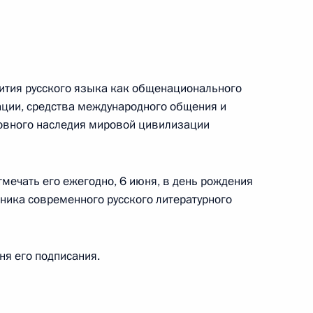
ального закона «О персональных данных» и отдельные
ации
а
вития русского языка как общенационального
 г. № 256-ФЗ
ации, средства международного общения и
ховного наследия мировой цивилизации
кон «О присяжных заседателях федеральных судов общей
тмечать его ежегодно, 6 июня, в день рождения
жника современного русского литературного
 г. № 263-ФЗ
дня его подписания.
ального закона «О государственной регистрации