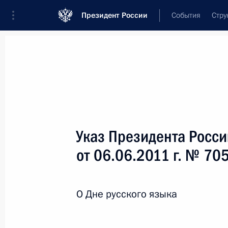
Президент России
События
Стру
Новости
Поручения Президента
Банк
Название документа или его номер
Указ Президента Росс
Текст в документе
от 06.06.2011 г. № 70
Вид документа
О Дне русского языка
Все
Дата вступления в силу...
или 