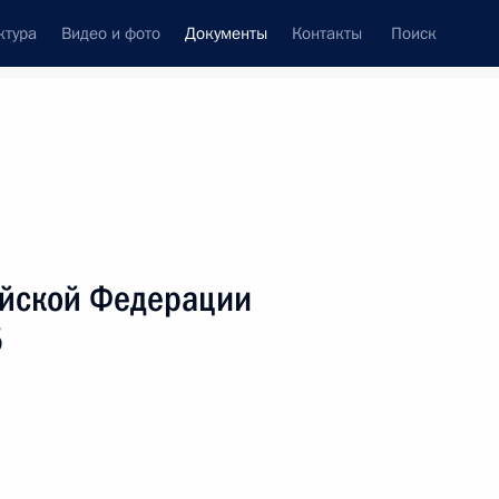
ктура
Видео и фото
Документы
Контакты
Поиск
 документов
Справка
Конституция России
ийской Федерации
5
дата принятия