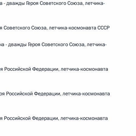
- дважды Героя Советского Союза, летчика-
 г. № 266-ФЗ
 Российской Федерации «О защите прав потребителей»
я Советского Союза, летчика-космонавта СССР
- дважды Героя Советского Союза, летчика-
 г. № 247-ФЗ
я Российской Федерации, летчика-космонавта
екса Российской Федерации об административных
оя Российской Федерации, летчика-космонавта
 г. № 245-ФЗ
я Российской Федерации, летчика-космонавта
ельством Российской Федерации и Правительством
сфере деятельности с драгоценными металлами,