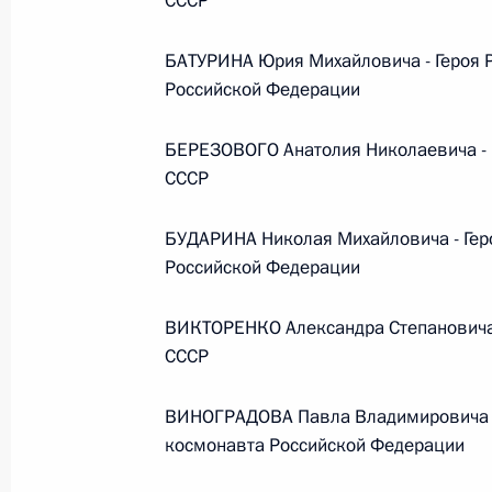
СССР
26 июля 2026 года
БАТУРИНА Юрия Михайловича - Героя 
Российской Федерации
Федеральный закон от 26.07.2026
БЕРЕЗОВОГО Анатолия Николаевича - Г
О внесении изменения в статью 2 Федера
СССР
и добровольчестве (волонтерстве)»
26 июля 2026 года
БУДАРИНА Николая Михайловича - Гер
Российской Федерации
ВИКТОРЕНКО Александра Степановича 
Федеральный закон от 26.07.2026
СССР
О внесении изменений в Уголовный кодек
процессуального кодекса Российской Фе
ВИНОГРАДОВА Павла Владимировича - 
26 июля 2026 года
космонавта Российской Федерации