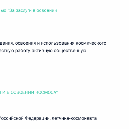
ального закона «О персональных данных» и отдельные
ации
ью "За заслуги в освоении
ования, освоения и использования космического
 г. № 256-ФЗ
естную работу, активную общественную
кон «О присяжных заседателях федеральных судов общей
ГИ В ОСВОЕНИИ КОСМОСА"
 г. № 263-ФЗ
ального закона «О государственной регистрации
Российской Федерации, летчика-космонавта