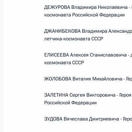
Министров Киргизской Республики о прав
ДЕЖУРОВА Владимира Николаевича - Г
по вопросам внутренних дел и миграции 
космонавта Российской Федерации
26 июля 2026 года
ДЖАНИБЕКОВА Владимира Александров
летчика-космонавта СССР
Федеральный закон от 26.07.2026
ЕЛИСЕЕВА Алексея Станиславовича - д
О внесении изменений в Кодекс внутренн
Федерального закона «Об обеспечении ед
космонавта СССР
26 июля 2026 года
ЖОЛОБОВА Виталия Михайловича - Гер
ЗАЛЕТИНА Сергея Викторовича - Героя
Федеральный закон от 26.07.2026
Российской Федерации
О внесении изменений в Кодекс Российс
ЗУДОВА Вячеслава Дмитриевича - Геро
26 июля 2026 года