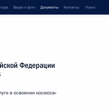
ктура
Видео и фото
Документы
Контакты
Поиск
 документов
Справка
Конституция России
ийской Федерации
6
луги в освоении космоса»
дата принятия