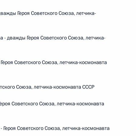
важды Героя Советского Союза, летчика-
 г. № 242-ФЗ
части первой и статью 227–1 части второй Налогового
- дважды Героя Советского Союза, летчика-
Героя Советского Союза, летчика-космонавта
 г. № 246-ФЗ
 Российской Федерации
тского Союза, летчика-космонавта СССР
ероя Советского Союза, летчика-космонавта
 г. № 268-ФЗ
 Героя Советского Союза, летчика-космонавта
кон «О пробации в Российской Федерации»