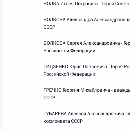
ВОЛКА Игоря Петровича - Героя Совет
Федеральный закон от 26.07.2026
ВОЛКОВА Александра Александровича -
О внесении изменений в статью 13–2 Фед
СССР
и признании утратившим силу пункта 1 ча
изменений в Федеральный закон „Об акта
26 июля 2026 года
ВОЛКОВА Сергея Александровича - Гер
Российской Федерации
ГИДЗЕНКО Юрия Павловича - Героя Ро
Федеральный закон от 26.07.2026
Российской Федерации
О внесении изменения в статью 10 Федер
26 июля 2026 года
ГРЕЧКО Георгия Михайловича - дважды
СССР
ГУБАРЕВА Алексея Александровича - д
Федеральный закон от 26.07.2026
космонавта СССР
О ратификации Соглашения между Правит