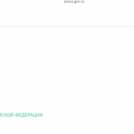
pravo.gov.ru
Найти документ
o.gov.ru
 г. № 259-ФЗ
льного закона «О статусе военнослужащих» и статью 86
 Российской Федерации»
ЙСКОЙ ФЕДЕРАЦИИ
 г. № 265-ФЗ