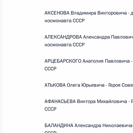
АКСЕНОВА Владимира Викторовича - д
Федеральный закон от 26.07.2026
космонавта СССР
О внесении изменений в статьи 85 и 102 
АЛЕКСАНДРОВА Александра Павловича 
кодекса Российской Федерации
космонавта СССР
26 июля 2026 года
АРЦЕБАРСКОГО Анатолия Павловича - 
СССР
Федеральный закон от 26.07.2026
О внесении изменений в Трудовой кодекс
АТЬКОВА Олега Юрьевича - Героя Сове
26 июля 2026 года
АФАНАСЬЕВА Виктора Михайловича - Г
СССР
Федеральный закон от 26.07.2026
БАЛАНДИНА Александра Николаевича -
О внесении изменений в Федеральный за