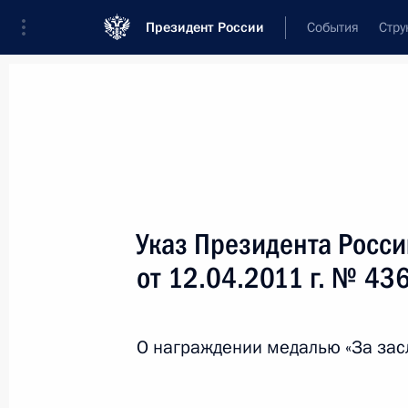
Президент России
События
Стру
Новости
Поручения Президента
Банк
Название документа или его номер
Указ Президента Росс
Текст в документе
от 12.04.2011 г. № 43
Вид документа
О награждении медалью «За зас
Все
Дата вступления в силу...
или 