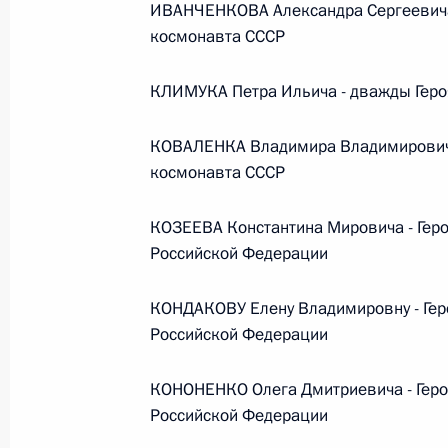
ИВАНЧЕНКОВА Александра Сергеевича 
космонавта СССР
Федеральный закон от 26.07.2026
О внесении изменения в статью 6 Закона
КЛИМУКА Петра Ильича - дважды Геро
26 июля 2026 года
КОВАЛЕНКА Владимира Владимировича 
космонавта СССР
Федеральный закон от 26.07.2026
КОЗЕЕВА Константина Мировича - Геро
О внесении изменений в статью 9.21 Код
Российской Федерации
правонарушениях
26 июля 2026 года
КОНДАКОВУ Елену Владимировну - Гер
Российской Федерации
Федеральный закон от 26.07.2026
КОНОНЕНКО Олега Дмитриевича - Геро
Российской Федерации
О ратификации Соглашения между Правит
Республики Беларусь о сотрудничестве в 