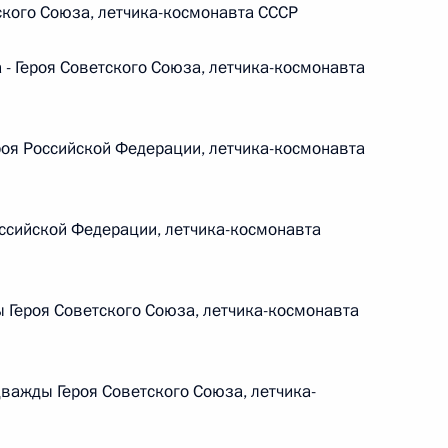
ского Союза, летчика-космонавта СССР
 г. № 264-ФЗ
 Героя Советского Союза, летчика-космонавта
ерального закона «Об актах гражданского состояния»
сти 13 статьи 3 Федерального закона «О внесении
х гражданского состояния“
оя Российской Федерации, летчика-космонавта
ссийской Федерации, летчика-космонавта
 г. № 270-ФЗ
ального закона «Об автономных учреждениях»
 Героя Советского Союза, летчика-космонавта
важды Героя Советского Союза, летчика-
 г. № 244-ФЗ
ельством Российской Федерации и Кабинетом