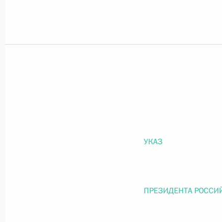
Официальный портал правовой информации
prav
26 июля 2026 года
Федеральный закон от 26.07.2026
О внесении изменений в статью 11 Федера
УКАЗ
Федерального закона «Об образовании в
26 июля 2026 года
ПРЕЗИДЕНТА РОССИ
Федеральный закон от 26.07.2026