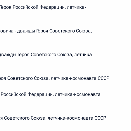
овом статусе представительств компетентных органов
ероя Российской Федерации, летчика-
в Российской Федерации и Киргизской Республике
ича - дважды Героя Советского Союза,
 г. № 252-ФЗ
важды Героя Советского Союза, летчика-
его водного транспорта Российской Федерации и статью 1
инства измерений»
оя Советского Союза, летчика-космонавта СССР
 Российской Федерации, летчика-космонавта
 г. № 250-ФЗ
кой Федерации об административных правонарушениях
я Советского Союза, летчика-космонавта СССР