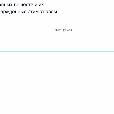
Найти документ
опных веществ и их
твержденные этим Указом
o.gov.ru
pravo.gov.ru
 г. № 259-ФЗ
льного закона «О статусе военнослужащих» и статью 86
 Российской Федерации»
 г. № 265-ФЗ