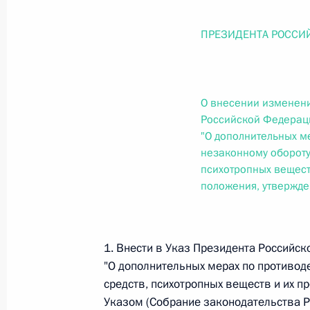
О внесении изменений в статью 12 Федер
законодательные акты Российской Федер
ПРЕЗИДЕНТА РОССИ
26 июля 2026 года
О внесении изменени
Федеральный закон от 26.07.2026
Российской Федераци
О внесении изменений в Федеральный за
"О дополнительных м
юрисдикции в Российской Федерации»
незаконному обороту
26 июля 2026 года
психотропных вещест
положения, утвержде
Федеральный закон от 26.07.2026
1. Внести в Указ Президента Российск
О внесении изменений в статью 12 Федер
"О дополнительных мерах по противод
недвижимости»
средств, психотропных веществ и их п
26 июля 2026 года
Указом (Собрание законодательства Ро