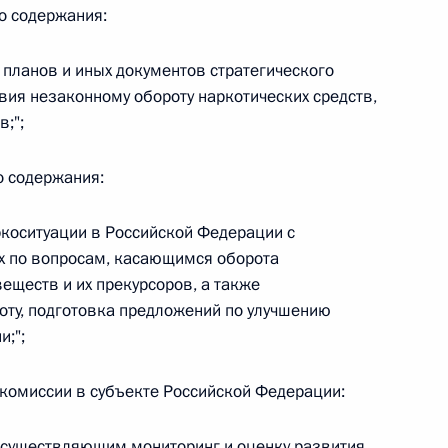
овом статусе представительств компетентных органов
о содержания:
в Российской Федерации и Киргизской Республике
, планов и иных документов стратегического
вия незаконному обороту наркотических средств,
;";
 г. № 252-ФЗ
о содержания:
его водного транспорта Российской Федерации и статью 1
инства измерений»
ркоситуации в Российской Федерации с
х по вопросам, касающимся оборота
веществ и их прекурсоров, а также
оту, подготовка предложений по улучшению
 г. № 250-ФЗ
и;";
кой Федерации об административных правонарушениях
 комиссии в субъекте Российской Федерации:
е осуществляющим мониторинг и оценку развития