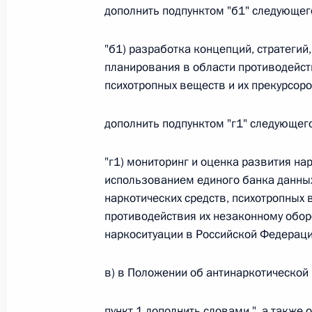
Министров Киргизской Республики о прав
дополнить подпунктом "б1" следующег
по вопросам внутренних дел и миграции 
26 июля 2026 года
"б1) разработка концепций, стратегий
планирования в области противодейст
психотропных веществ и их прекурсоров
Федеральный закон от 26.07.2026
дополнить подпунктом "г1" следующег
О внесении изменений в Кодекс внутренн
Федерального закона «Об обеспечении ед
"г1) мониторинг и оценка развития на
26 июля 2026 года
использованием единого банка данны
наркотических средств, психотропных 
противодействия их незаконному обор
Федеральный закон от 26.07.2026
наркоситуации в Российской Федераци
О внесении изменений в Кодекс Российс
в) в Положении об антинаркотической
26 июля 2026 года
пункт 1 дополнить словами ", а такж