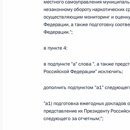
местного самоуправления муниципаль
незаконному обороту наркотических ср
Федеральный закон от 26.07.2026
осуществляющим мониторинг и оценку
О внесении изменений в статью 13–2 Фед
Федерации, а также подготовку соотв
и признании утратившим силу пункта 1 ча
Федерации.";
изменений в Федеральный закон „Об акта
26 июля 2026 года
в пункте 4:
в подпункте "а" слова ", а также пре
Федеральный закон от 26.07.2026
Российской Федерации" исключить;
О внесении изменения в статью 10 Федер
дополнить подпунктом "а1" следующег
26 июля 2026 года
"а1) подготовка ежегодных докладов 
представление их Президенту Российс
Федеральный закон от 26.07.2026
следующего за отчетным;";
О ратификации Соглашения между Правит