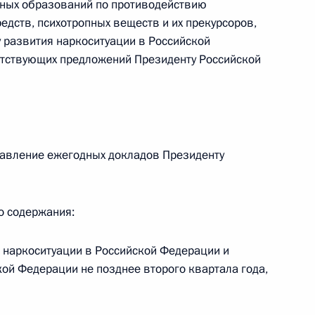
ных образований по противодействию
едств, психотропных веществ и их прекурсоров,
 г. № 264-ФЗ
 развития наркоситуации в Российской
ерального закона «Об актах гражданского состояния»
етствующих предложений Президенту Российской
сти 13 статьи 3 Федерального закона «О внесении
х гражданского состояния“
дставление ежегодных докладов Президенту
 г. № 270-ФЗ
ального закона «Об автономных учреждениях»
о содержания:
о наркоситуации в Российской Федерации и
кой Федерации не позднее второго квартала года,
 г. № 244-ФЗ
ельством Российской Федерации и Кабинетом