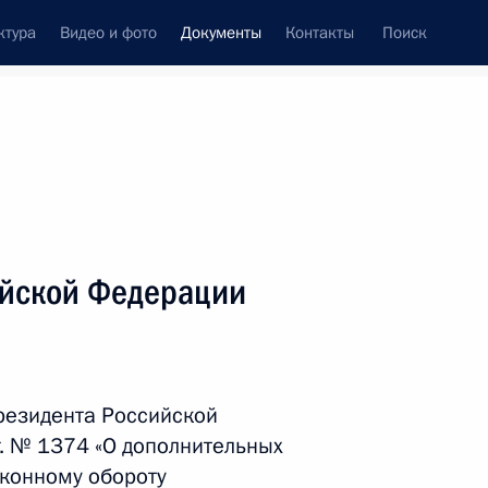
ктура
Видео и фото
Документы
Контакты
Поиск
 документов
Справка
Конституция России
ийской Федерации
резидента Российской
г. № 1374 «О дополнительных
дата принятия
конному обороту