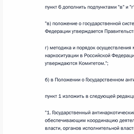
пункт 6 дополнить подпунктами "в" и "
26 июля 2026 года
"в) положение о государственной сист
Федерации утверждается Правительст
Федеральный закон от 26.07.2026
г) методика и порядок осуществления 
О внесении изменения в статью 2 Федера
и добровольчестве (волонтерстве)»
наркоситуации в Российской Федераци
утверждаются Комитетом.";
26 июля 2026 года
б) в Положении о Государственном ан
Федеральный закон от 26.07.2026
пункт 1 изложить в следующей редакц
О внесении изменений в Уголовный кодек
процессуального кодекса Российской Фе
"1. Государственный антинаркотический
26 июля 2026 года
обеспечивающим координацию деятел
власти, органов исполнительной влас