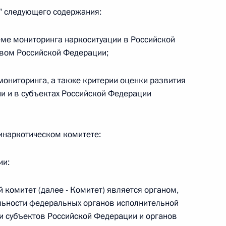
г" следующего содержания:
еме мониторинга наркоситуации в Российской
вом Российской Федерации;
 г. № 267-ФЗ
мониторинга, а также критерии оценки развития
льного закона «О благотворительной деятельности
и и в субъектах Российской Федерации
тинаркотическом комитете:
 г. № 251-ФЗ
ии:
с Российской Федерации и статьи 31 и 151 Уголовно-
дерации
 комитет (далее - Комитет) является органом,
ьности федеральных органов исполнительной
ти субъектов Российской Федерации и органов