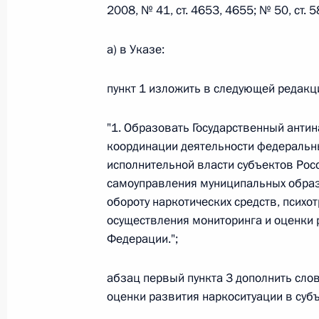
2008, № 41, ст. 4653, 4655; № 50, ст.
Федеральный закон от 26.07.2026
а) в Указе:
О внесении изменений в статьи 85 и 102 
пункт 1 изложить в следующей редакц
кодекса Российской Федерации
26 июля 2026 года
"1. Образовать Государственный антин
координации деятельности федеральны
исполнительной власти субъектов Рос
Федеральный закон от 26.07.2026
самоуправления муниципальных образ
обороту наркотических средств, психо
О внесении изменений в Трудовой кодекс
осуществления мониторинга и оценки 
26 июля 2026 года
Федерации.";
абзац первый пункта 3 дополнить слов
Федеральный закон от 26.07.2026
оценки развития наркоситуации в суб
О внесении изменений в Федеральный за