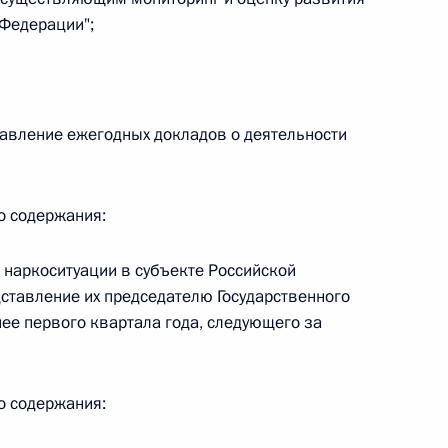
 Федерации";
 г. № 266-ФЗ
 Российской Федерации «О защите прав потребителей»
дставление ежегодных докладов о деятельности
 г. № 247-ФЗ
о содержания:
екса Российской Федерации об административных
 наркоситуации в субъекте Российской
дставление их председателю Государственного
ее первого квартала года, следующего за
 г. № 245-ФЗ
о содержания:
ельством Российской Федерации и Правительством
сфере деятельности с драгоценными металлами,