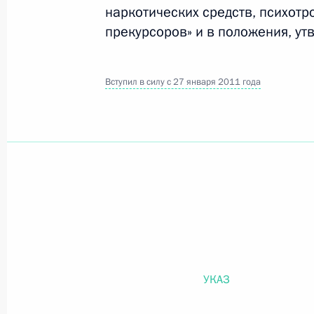
наркотических средств, психотр
прекурсоров» и в положения, у
Официальный портал правовой информации
prav
Вступил в силу с 27 января 2011 года
26 июля 2026 года
Федеральный закон от 26.07.2026
О внесении изменений в статью 11 Федера
Федерального закона «Об образовании в
26 июля 2026 года
УКАЗ
Федеральный закон от 26.07.2026