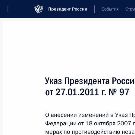
Президент России
События
Стру
Новости
Поручения Президента
Банк
Название документа или его номер
Указ Президента Росс
Текст в документе
от 27.01.2011 г. № 97
Вид документа
О внесении изменений в Указ П
Все
Федерации от 18 октября 2007 
Дата вступления в силу...
или 
мерах по противодействию неза