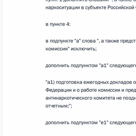
наркоситуации в субъекте Российской
Федеральный закон от 26.07.2026
в пункте 4:
О внесении изменения в статью 6 Закона
26 июля 2026 года
в подпункте "а" слова ", а также пре
комиссии" исключить;
Федеральный закон от 26.07.2026
дополнить подпунктом "а1" следующег
О внесении изменений в статью 9.21 Код
правонарушениях
"а1) подготовка ежегодных докладов о
Федерации и о работе комиссии и пре
26 июля 2026 года
антинаркотического комитета не поздн
отчетным;";
Федеральный закон от 26.07.2026
дополнить подпунктом "е1" следующег
О ратификации Соглашения между Правит
Республики Беларусь о сотрудничестве в 