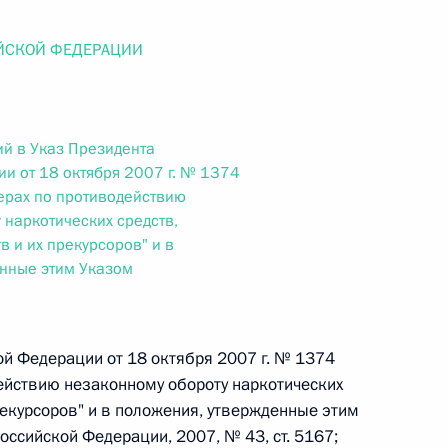
ального закона «О персональных данных» и отдельные
ации
ЙСКОЙ ФЕДЕРАЦИИ
й в Указ Президента
 г. № 256-ФЗ
и от 18 октября 2007 г. № 1374
кон «О присяжных заседателях федеральных судов общей
ерах по противодействию
 наркотических средств,
в и их прекурсоров" и в
нные этим Указом
 г. № 263-ФЗ
ой Федерации от 18 октября 2007 г. № 1374
ального закона «О государственной регистрации
ействию незаконному обороту наркотических
рекурсоров" и в положения, утвержденные этим
ссийской Федерации, 2007, № 43, ст. 5167;