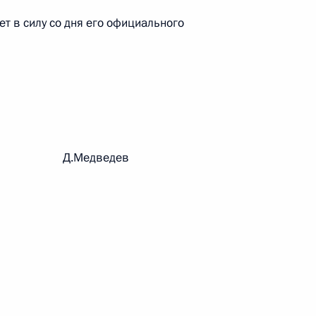
т в силу со дня его официального
 г. № 267-ФЗ
льного закона «О благотворительной деятельности
рации Д.Медведев
 г. № 251-ФЗ
с Российской Федерации и статьи 31 и 151 Уголовно-
дерации