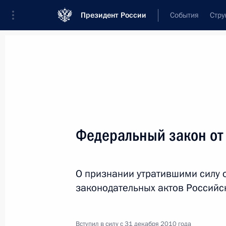
Президент России
События
Стру
Новости
Поручения Президента
Банк
Название документа или его номер
Федеральный закон от
Текст в документе
О признании утратившими силу 
Вид документа
законодательных актов Россий
Все
Дата вступления в силу...
или 
Вступил в силу с 31 декабря 2010 года