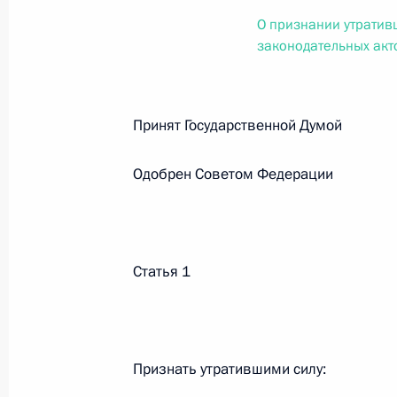
О внесении изменений в статью 12 Федер
О признании утратив
законодательные акты Российской Федер
законодательных ак
26 июля 2026 года
Принят Государственной Думо
Федеральный закон от 26.07.2026
О внесении изменений в Федеральный за
Одобрен Советом Федерации
юрисдикции в Российской Федерации»
26 июля 2026 года
Статья 1
Федеральный закон от 26.07.2026
О внесении изменений в статью 12 Федер
недвижимости»
Признать утратившими силу:
26 июля 2026 года