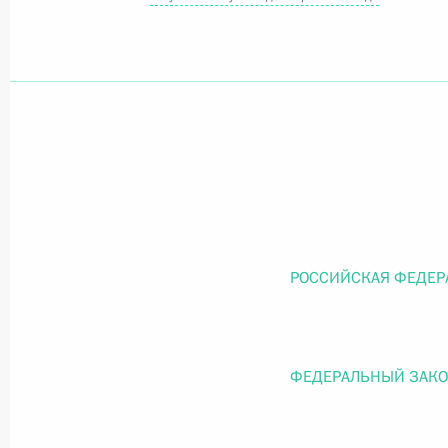
Официальный портал правовой информации
prav
26 июля 2026 года
Федеральный закон от 26.07.2026
О внесении изменений в статью 11 Федера
РОССИЙСКАЯ ФЕДЕР
Федерального закона «Об образовании в
26 июля 2026 года
ФЕДЕРАЛЬНЫЙ ЗАК
Федеральный закон от 26.07.2026