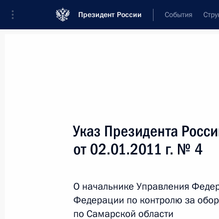
Президент России
События
Стру
Новости
Поручения Президента
Банк
Название документа или его номер
Указ Президента Росс
Текст в документе
от 02.01.2011 г. № 4
Вид документа
О начальнике Управления Феде
Все
Федерации по контролю за обор
Дата вступления в силу...
или 
по Самарской области