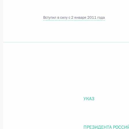
Вступил в силу с 2 января 2011 года
Официальный портал правовой информации
prav
26 июля 2026 года
Федеральный закон от 26.07.2026
О внесении изменений в статью 11 Федера
Федерального закона «Об образовании в
26 июля 2026 года
УКАЗ
Федеральный закон от 26.07.2026
ПРЕЗИДЕНТА РОССИ