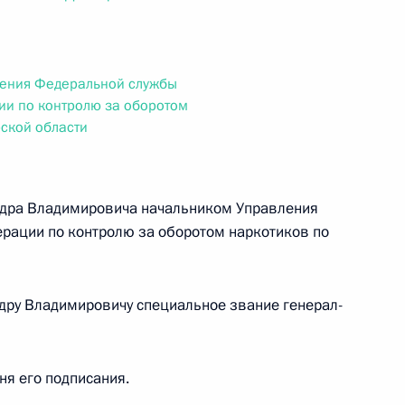
ального закона «О персональных данных» и отдельные
ации
ления Федеральной службы
ии по контролю за оборотом
ской области
 г. № 256-ФЗ
кон «О присяжных заседателях федеральных судов общей
ндра Владимировича начальником Управления
рации по контролю за оборотом наркотиков по
 г. № 263-ФЗ
дру Владимировичу специальное звание генерал-
ального закона «О государственной регистрации
дня его подписания.