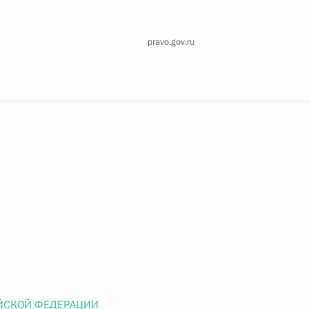
Найти документ
pravo.gov.ru
o.gov.ru
 г. № 259-ФЗ
льного закона «О статусе военнослужащих» и статью 86
 Российской Федерации»
 г. № 265-ФЗ
ЙСКОЙ ФЕДЕРАЦИИ