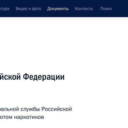
ктура
Видео и фото
Документы
Контакты
Поиск
 документов
Справка
Конституция России
ийской Федерации
ральной службы Российской
отом наркотиков
дата принятия