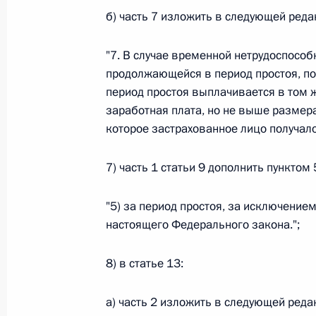
б) часть 7 изложить в следующей реда
Федеральный закон от 26.07.2026
"7. В случае временной нетрудоспособ
О внесении изменения в статью 6 Закона
продолжающейся в период простоя, по
26 июля 2026 года
период простоя выплачивается в том ж
заработная плата, но не выше размер
которое застрахованное лицо получал
Федеральный закон от 26.07.2026
7) часть 1 статьи 9 дополнить пункто
О внесении изменений в статью 9.21 Код
правонарушениях
"5) за период простоя, за исключением
26 июля 2026 года
настоящего Федерального закона.";
8) в статье 13:
Федеральный закон от 26.07.2026
О ратификации Соглашения между Правит
а) часть 2 изложить в следующей реда
Республики Беларусь о сотрудничестве в 