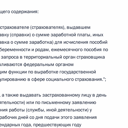
 г. № 264-ФЗ
ющего содержания:
ерального закона «Об актах гражданского состояния»
сти 13 статьи 3 Федерального закона «О внесении
 страхователе (страхователях), выдавшем
х гражданского состояния“
вку (справки) о сумме заработной платы, иных
авка о сумме заработка) для исчисления пособий
 беременности и родам, ежемесячного пособия по
я запроса в территориальный орган страховщика
навливаются федеральным органом
 г. № 270-ФЗ
щим функции по выработке государственной
ального закона «Об автономных учреждениях»
улированию в сфере социального страхования.";
", а также выдавать застрахованному лицу в день
ятельности) или по письменному заявлению
ия работы (службы, иной деятельности) у
 г. № 244-ФЗ
 рабочих дней со дня подачи этого заявления
ельством Российской Федерации и Кабинетом
лендарных года, предшествующих году