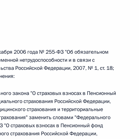
 г. № 242-ФЗ
части первой и статью 227–1 части второй Налогового
екабря 2006 года № 255-ФЗ "Об обязательном
менной нетрудоспособности и в связи с
ства Российской Федерации, 2007, № 1, ст. 18;
нения:
 г. № 246-ФЗ
 Российской Федерации
льного закона "О страховых взносах в Пенсионный
иального страхования Российской Федерации,
ицинского страхования и территориальные
трахования" заменить словами "Федерального
З "О страховых взносах в Пенсионный фонд
 г. № 268-ФЗ
ого страхования Российской Федерации,
кон «О пробации в Российской Федерации»