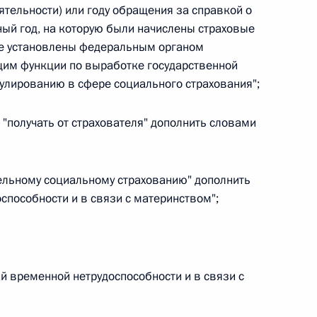
овом статусе представительств компетентных органов
ятельности) или году обращения за справкой о
в Российской Федерации и Киргизской Республике
ный год, на которую были начислены страховые
ые установлены федеральным органом
щим функции по выработке государственной
улированию в сфере социального страхования";
 г. № 252-ФЗ
ов "получать от страхователя" дополнить словами
его водного транспорта Российской Федерации и статью 1
инства измерений»
ательному социальному страхованию" дополнить
способности и в связи с материнством";
 г. № 250-ФЗ
кой Федерации об административных правонарушениях
ай временной нетрудоспособности и в связи с