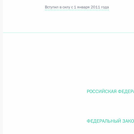
Вступил в силу с 1 января 2011 года
Официальный портал правовой информации
prav
26 июля 2026 года
Федеральный закон от 26.07.2026
О внесении изменений в статью 11 Федера
Федерального закона «Об образовании в
РОССИЙСКАЯ ФЕДЕР
26 июля 2026 года
ФЕДЕРАЛЬНЫЙ ЗАК
Федеральный закон от 26.07.2026