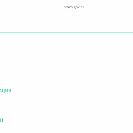
Найти документ
pravo.gov.ru
o.gov.ru
 г. № 259-ФЗ
льного закона «О статусе военнослужащих» и статью 86
 Российской Федерации»
АЦИЯ
ОН
 г. № 265-ФЗ