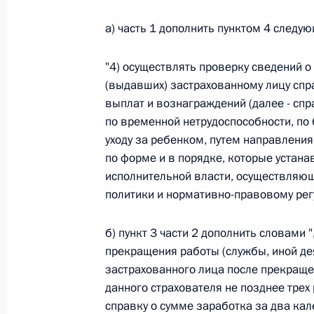
Федеральный закон от 26.07.2026
а) часть 1 дополнить пунктом 4 следу
О внесении изменений в статью 13–2 Фед
и признании утратившим силу пункта 1 ча
"4) осуществлять проверку сведений о
изменений в Федеральный закон „Об акта
(выдавших) застрахованному лицу спра
выплат и вознаграждений (далее - спр
26 июля 2026 года
по временной нетрудоспособности, по
уходу за ребенком, путем направлени
по форме и в порядке, которые уста
Федеральный закон от 26.07.2026
исполнительной власти, осуществляю
О внесении изменения в статью 10 Федер
политики и нормативно-правовому рег
26 июля 2026 года
б) пункт 3 части 2 дополнить словами 
прекращения работы (службы, иной де
застрахованного лица после прекращен
Федеральный закон от 26.07.2026
данного страхователя не позднее трех
О ратификации Соглашения между Правит
справку о сумме заработка за два ка