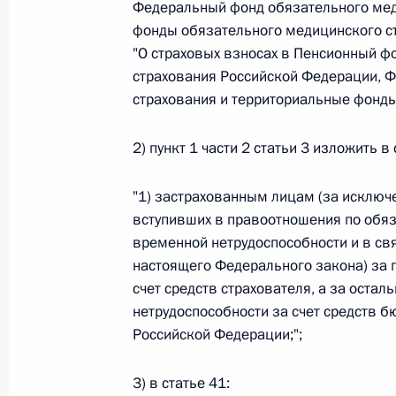
Федеральный фонд обязательного мед
26 июля 2026 года
фонды обязательного медицинского ст
"О страховых взносах в Пенсионный ф
страхования Российской Федерации, 
страхования и территориальные фонды
Федеральный закон от 26.07.2026
О внесении изменения в статью 2 Федера
2) пункт 1 части 2 статьи 3 изложить 
и добровольчестве (волонтерстве)»
26 июля 2026 года
"1) застрахованным лицам (за исключ
вступивших в правоотношения по обяз
временной нетрудоспособности и в свя
настоящего Федерального закона) за 
Федеральный закон от 26.07.2026
счет средств страхователя, а за остал
О внесении изменений в Уголовный кодек
нетрудоспособности за счет средств 
процессуального кодекса Российской Фе
Российской Федерации;";
26 июля 2026 года
3) в статье 41: