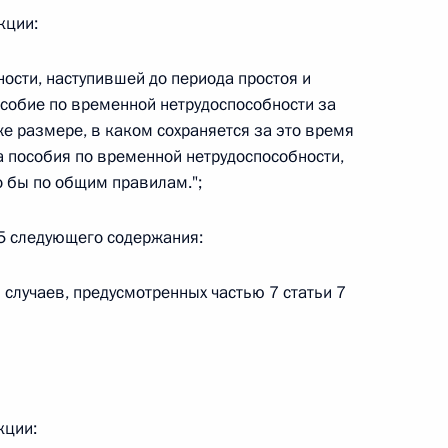
кции:
 г. № 266-ФЗ
ности, наступившей до периода простоя и
 Российской Федерации «О защите прав потребителей»
собие по временной нетрудоспособности за
е размере, в каком сохраняется за это время
а пособия по временной нетрудоспособности,
о бы по общим правилам.";
 г. № 247-ФЗ
м 5 следующего содержания:
екса Российской Федерации об административных
 случаев, предусмотренных частью 7 статьи 7
 г. № 245-ФЗ
ельством Российской Федерации и Правительством
кции:
сфере деятельности с драгоценными металлами,