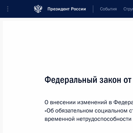
Президент России
События
Стру
Новости
Поручения Президента
Банк
Название документа или его номер
Федеральный закон от
Текст в документе
О внесении изменений в Федер
Вид документа
«Об обязательном социальном с
Все
временной нетрудоспособности 
Дата вступления в силу...
или 