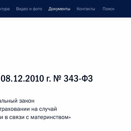
ктура
Видео и фото
Документы
Контакты
Поиск
 документов
Справка
Конституция России
 08.12.2010 г. № 343-ФЗ
альный закон
траховании на случай
и в связи с материнством»
дата принятия