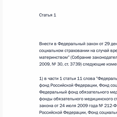
Статья 1
Федеральный закон от 26.07.2026
О внесении изменений в статьи 85 и 102 
кодекса Российской Федерации
26 июля 2026 года
Внести в Федеральный закон от 29 д
социальном страховании на случай вре
материнством" (Собрание законодатель
2009, № 30, ст. 3739) следующие изме
Федеральный закон от 26.07.2026
О внесении изменений в Трудовой кодекс
1) в части 1 статьи 11 слова "Федера
26 июля 2026 года
фонд Российской Федерации, Фонд соц
Федеральный фонд обязательного мед
фонды обязательного медицинского с
закона от 24 июля 2009 года № 212-Ф
Федеральный закон от 26.07.2026
Российской Федерации, Фонд социальн
О внесении изменений в Федеральный за