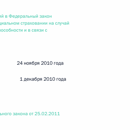
ального закона «О персональных данных» и отдельные
ации
ий в Федеральный закон
циальном страховании на случай
особности и в связи с
 г. № 256-ФЗ
кон «О присяжных заседателях федеральных судов общей
й 24 ноября 2010 года
 1 декабря 2010 года
 г. № 263-ФЗ
ального закона «О государственной регистрации
ьного закона от 25.02.2011