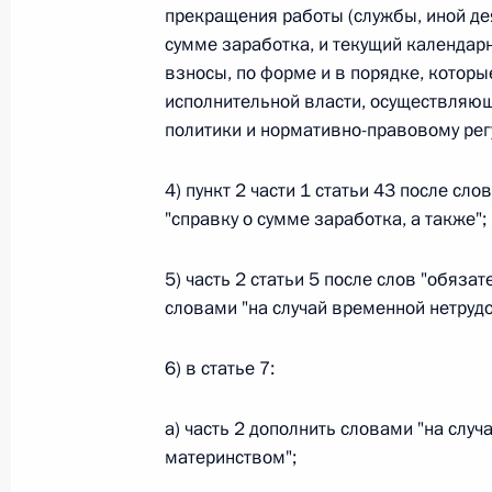
Министров Киргизской Республики о прав
прекращения работы (службы, иной де
по вопросам внутренних дел и миграции 
сумме заработка, и текущий календар
26 июля 2026 года
взносы, по форме и в порядке, котор
исполнительной власти, осуществляю
политики и нормативно-правовому рег
Федеральный закон от 26.07.2026
4) пункт 2 части 1 статьи 43 после сл
О внесении изменений в Кодекс внутренн
"справку о сумме заработка, а также";
Федерального закона «Об обеспечении ед
26 июля 2026 года
5) часть 2 статьи 5 после слов "обяз
словами "на случай временной нетрудо
Федеральный закон от 26.07.2026
6) в статье 7:
О внесении изменений в Кодекс Российс
а) часть 2 дополнить словами "на случ
26 июля 2026 года
материнством";