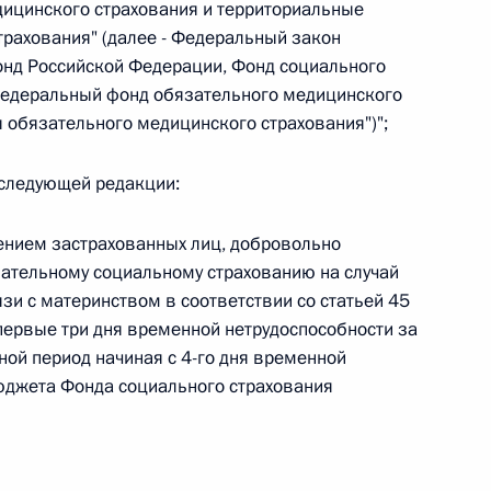
ицинского страхования и территориальные
рахования" (далее - Федеральный закон
онд Российской Федерации, Фонд социального
Федеральный фонд обязательного медицинского
 обязательного медицинского страхования")";
 г. № 267-ФЗ
льного закона «О благотворительной деятельности
в следующей редакции:
ением застрахованных лиц, добровольно
ательному социальному страхованию на случай
зи с материнством в соответствии со статьей 45
первые три дня временной нетрудоспособности за
 г. № 251-ФЗ
ьной период начиная с 4-го дня временной
с Российской Федерации и статьи 31 и 151 Уголовно-
бюджета Фонда социального страхования
дерации