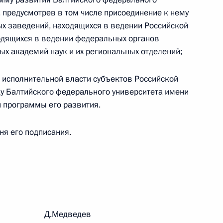
 предусмотрев в том числе присоединение к нему
ых заведений, находящихся в ведении Российской
 г. № 242-ФЗ
одящихся в ведении федеральных органов
ых академий наук и их региональных отделений;
части первой и статью 227–1 части второй Налогового
и исполнительной власти субъектов Российской
у Балтийского федерального университета имени
 программы его развития.
 г. № 246-ФЗ
дня его подписания.
 Российской Федерации
 г. № 268-ФЗ
рации Д.Медведев
кон «О пробации в Российской Федерации»