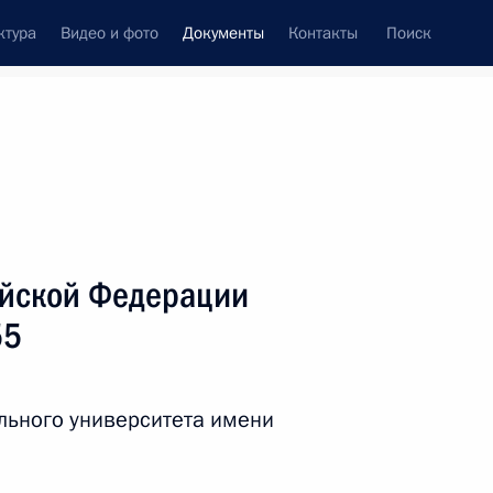
ктура
Видео и фото
Документы
Контакты
Поиск
 документов
Справка
Конституция России
ийской Федерации
55
льного университета имени
дата принятия