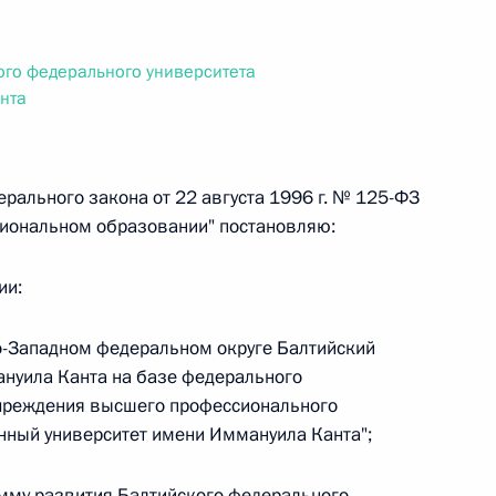
ального закона «О персональных данных» и отдельные
ации
ого федерального университета
нта
 г. № 256-ФЗ
ерального закона от 22 августа 1996 г. № 125-ФЗ
кон «О присяжных заседателях федеральных судов общей
иональном образовании" постановляю:
ии:
ро-Западном федеральном округе Балтийский
 г. № 263-ФЗ
нуила Канта на базе федерального
учреждения высшего профессионального
ального закона «О государственной регистрации
нный университет имени Иммануила Канта";
амму развития Балтийского федерального