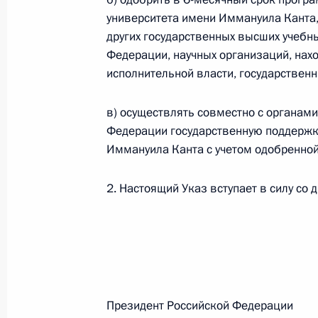
университета имени Иммануила Канта,
других государственных высших учебн
Федеральный закон от 26.07.2026
Федерации, научных организаций, нах
исполнительной власти, государственн
О внесении изменений в статьи 85 и 102 
кодекса Российской Федерации
в) осуществлять совместно с органам
26 июля 2026 года
Федерации государственную поддержк
Иммануила Канта с учетом одобренной
Федеральный закон от 26.07.2026
2. Настоящий Указ вступает в силу со 
О внесении изменений в Трудовой кодекс
26 июля 2026 года
Федеральный закон от 26.07.2026
Президент Российской Феде
О внесении изменений в Федеральный за