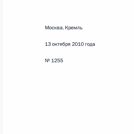
26 июля 2026 года
Москва, Кремль
Федеральный закон от 26.07.2026
13 октября 2010 года
О внесении изменения в статью 2 Федера
и добровольчестве (волонтерстве)»
№ 1255
26 июля 2026 года
Федеральный закон от 26.07.2026
О внесении изменений в Уголовный кодек
процессуального кодекса Российской Фе
26 июля 2026 года