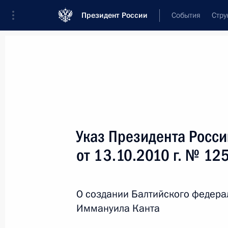
Президент России
События
Стру
Новости
Поручения Президента
Банк
Название документа или его номер
Указ Президента Росс
Текст в документе
от 13.10.2010 г. № 12
Вид документа
О создании Балтийского федера
Все
Иммануила Канта
Дата вступления в силу...
или 