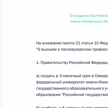
О внесении изменений в статью 12 Федер
законодательные акты Российской Федер
26 июля 2026 года
О создании Балтийск
имени Иммануила Ка
Федеральный закон от 26.07.2026
На основании пункта 21 статьи 10 Фед
О внесении изменений в Федеральный за
"О высшем и послевузовском професс
юрисдикции в Российской Федерации»
26 июля 2026 года
1. Правительству Российской Федерац
а) создать в 3-месячный срок в Севе
Федеральный закон от 26.07.2026
федеральный университет имени Имма
государственного образовательного 
О внесении изменений в статью 12 Федер
недвижимости»
образования "Российский государстве
26 июля 2026 года
б) одобрить в 6-месячный срок прогр