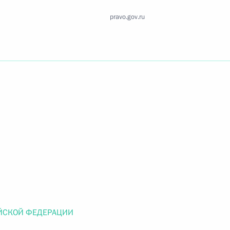
Найти документ
pravo.gov.ru
o.gov.ru
 г. № 259-ФЗ
льного закона «О статусе военнослужащих» и статью 86
 Российской Федерации»
ЙСКОЙ ФЕДЕРАЦИИ
 г. № 265-ФЗ