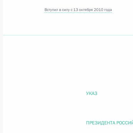
Вступил в силу с 13 октября 2010 года
Официальный портал правовой информации
prav
26 июля 2026 года
Федеральный закон от 26.07.2026
О внесении изменений в статью 11 Федера
Федерального закона «Об образовании в
УКАЗ
26 июля 2026 года
ПРЕЗИДЕНТА РОССИ
Федеральный закон от 26.07.2026