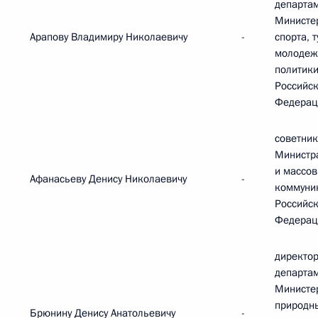
департа
Министе
Арапову Владимиру Николаевичу
-
спорта, 
молодеж
политик
Российс
Федерац
советник
Министр
и массо
Афанасьеву Денису Николаевичу
-
коммуни
Российс
Федерац
директор
департа
Министе
природн
Брюнину Денису Анатольевичу
-