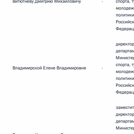
Витютневу Дмитрию Михайловичу
-
спорта, 
молодеж
политик
Российс
Федерац
директор
департа
Министе
спорта, 
Владимирской Елене Владимировне
-
молодеж
политик
Российс
Федерац
замести
директо
департа
Министе