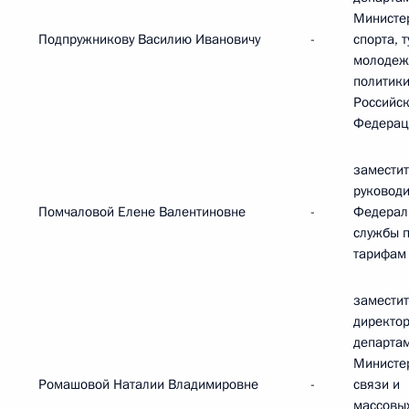
Министе
Подпружникову Василию Ивановичу
-
спорта, 
молодеж
политик
Российс
Федерац
замести
руковод
Помчаловой Елене Валентиновне
-
Федерал
службы 
тарифам
замести
директо
департа
Министе
Ромашовой Наталии Владимировне
-
связи и
массовы