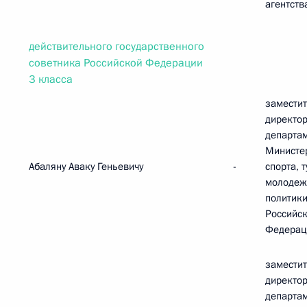
агентств
действительного государственного
советника Российской Федерации
3 класса
замести
директо
департа
Министе
Абаляну Аваку Геньевичу
-
спорта, 
молодеж
политик
Российс
Федерац
замести
директо
департа