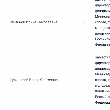
директо
департа
Министе
Филиной Ирине Николаевне
-
спорта, 
молодеж
политик
Российс
Федерац
замести
директо
департа
Министе
Цехановой Елене Сергеевне
-
спорта, 
молодеж
политик
Российс
Федерац