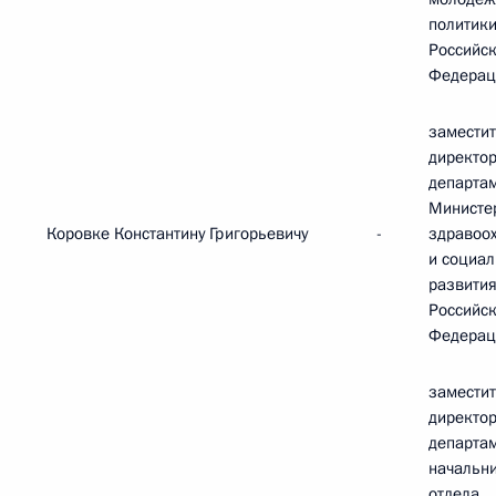
политик
Российс
Федерац
замести
директо
департа
Министе
Коровке Константину Григорьевичу
-
здравоо
и социал
развити
Российс
Федерац
замести
директо
департам
начальн
отдела