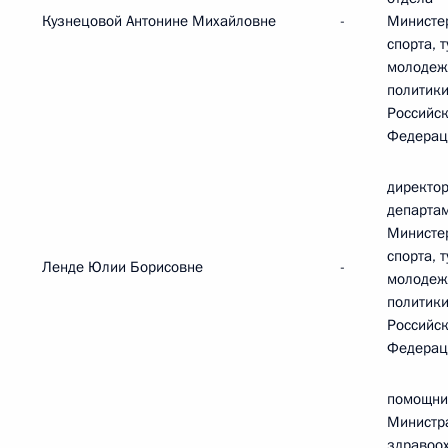
Кузнецовой Антонине Михайловне
-
Министе
спорта, 
молодеж
политик
Российс
Федерац
директор
департа
Министе
спорта, 
Ленде Юлии Борисовне
-
молодеж
политик
Российс
Федерац
помощни
Министр
здравоо