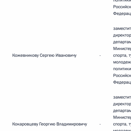
политик
Российс
Федерац
замести
директо
департа
Министе
Кожевникову Сергею Ивановичу
-
спорта, 
молодеж
политик
Российс
Федерац
замести
директо
департа
Министе
Кокаровцеву Георгию Владимировичу
-
спорта, 
молодеж