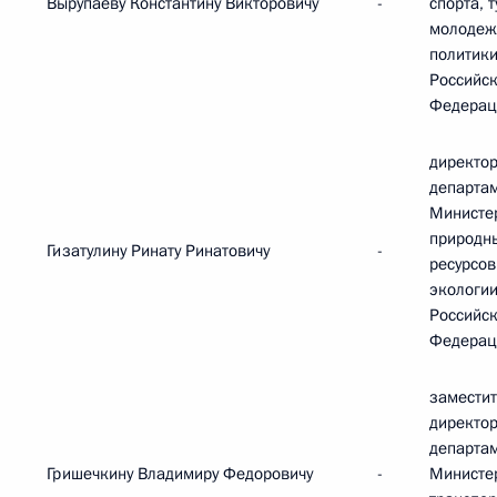
Вырупаеву Константину Викторовичу
-
спорта, 
молодеж
политик
Российс
Федерац
директор
департа
Министе
природн
Гизатулину Ринату Ринатовичу
-
ресурсов
экологи
Российс
Федерац
замести
директо
департа
Гришечкину Владимиру Федоровичу
-
Министе