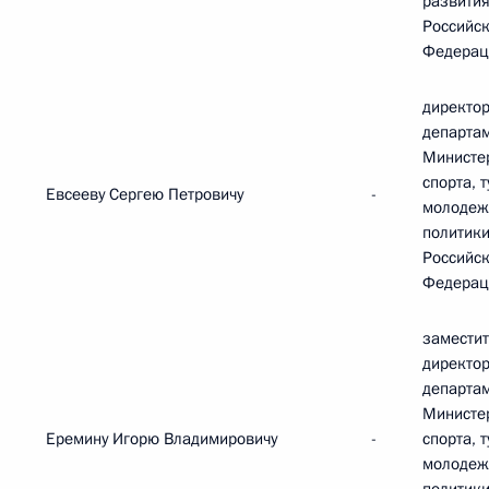
развити
Российс
Федерац
директор
департа
Министе
спорта, 
Евсееву Сергею Петровичу
-
молодеж
политик
Российс
Федерац
замести
директо
департа
Министе
Еремину Игорю Владимировичу
-
спорта, 
молодеж