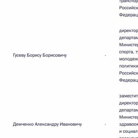
транспор
Российс
Федерац
директор
департа
Министе
спорта, 
Гусеву Борису Борисовичу
-
молодеж
политик
Российс
Федерац
замести
директо
департа
Министе
Демченко Александру Ивановичу
-
здравоо
и социал