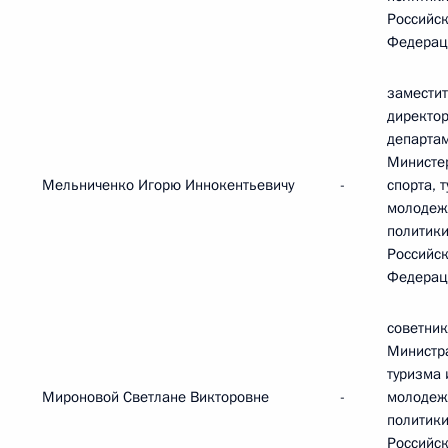
Российс
Федерац
замести
директо
департа
Министе
Мельниченко Игорю Иннокентьевичу
-
спорта, 
молодеж
политик
Российс
Федерац
советник
Министра
туризма 
Мироновой Светлане Викторовне
-
молодеж
политик
Российс