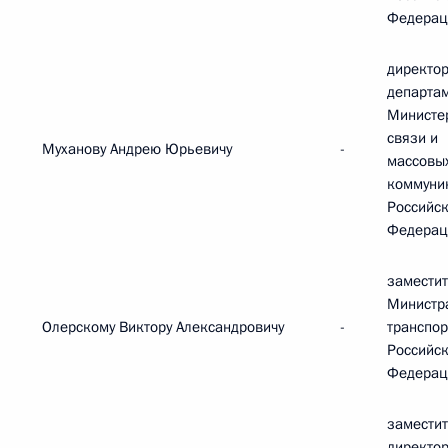
Федерац
директор
департа
Министе
связи и
Муханову Андрею Юрьевичу
-
массовы
коммуни
Российс
Федерац
замести
Министр
Олерскому Виктору Александровичу
-
транспор
Российс
Федерац
замести
директо