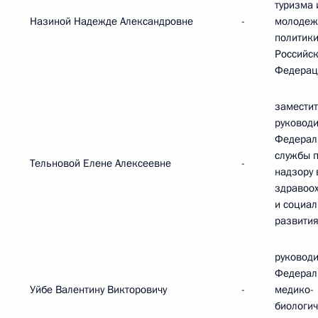
туризма 
Назиной Надежде Александровне
-
молодеж
политик
Российс
Федерац
замести
руковод
Федерал
службы 
Тельновой Елене Алексеевне
-
надзору 
здравоо
и социал
развити
руковод
Федерал
Уйбе Валентину Викторовичу
-
медико-
биологич