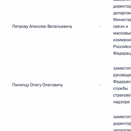
директо
департа
Министе
Петрову Алексею Витальевичу
-
связи и
массовы
коммуни
Российс
Федерац
замести
руковод
Федерал
Пилипцу Олегу Олеговичу
-
службы
страхово
надзора
замести
директо
департа