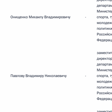
департа
Министе
Онищенко Михаилу Владимировичу
-
спорта, 
молодеж
политик
Российс
Федерац
замести
директо
департа
Министе
Павлову Владимиру Николаевичу
-
спорта, 
молодеж
политик
Российс
Федерац
замести