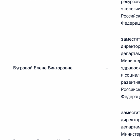
ресурсов
экологи
Российс
Федерац
замести
директо
департа
Министе
Бугровой Елене Викторовне
-
здравоо
и социал
развити
Российс
Федерац
замести
директо
департа
Министе