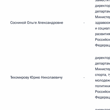
замести
директо
департа
Министе
Сосниной Ольге Александровне
-
здравоо
и социал
развити
Российс
Федерац
директор
департа
Министе
спорта, 
Тихомирову Юрию Николаевичу
-
молодеж
политик
Российс
Федерац
директор