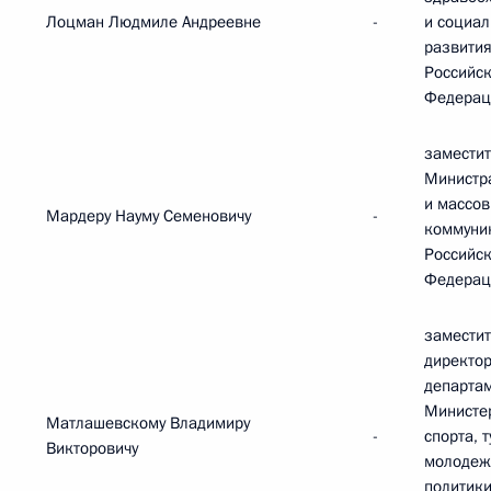
Лоцман Людмиле Андреевне
-
и социал
развити
Российс
Федерац
замести
Министр
и массо
Мардеру Науму Семеновичу
-
коммуни
Российс
Федерац
замести
директо
департа
Министе
Матлашевскому Владимиру
-
спорта, 
Викторовичу
молодеж
политик