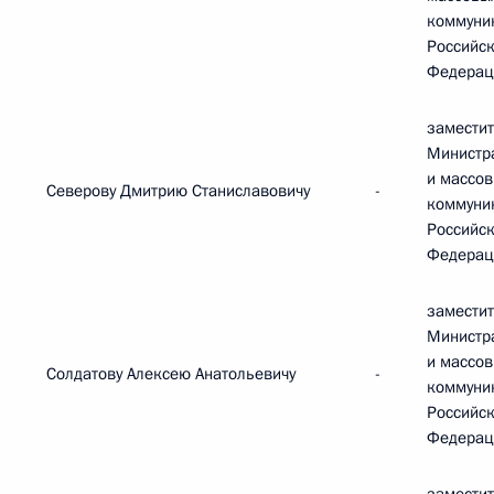
коммуни
Российс
Федерац
замести
Министр
и массо
Северову Дмитрию Станиславовичу
-
коммуни
Российс
Федерац
замести
Министр
и массо
Солдатову Алексею Анатольевичу
-
коммуни
Российс
Федерац