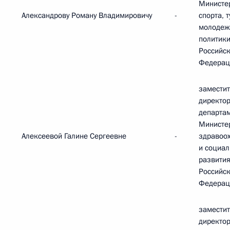
Министе
Александрову Роману Владимировичу
-
спорта, 
молодеж
политик
Российс
Федерац
замести
директо
департа
Министе
Алексеевой Галине Сергеевне
-
здравоо
и социал
развити
Российс
Федерац
замести
директо