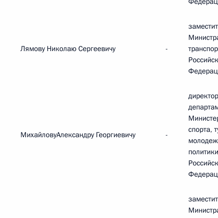
Федерац
замести
Министр
Лямову Николаю Сергеевичу
-
транспор
Российс
Федерац
директор
департа
Министе
спорта, 
МихайловуАлександру Георгиевичу
-
молодеж
политик
Российс
Федерац
замести
Министра