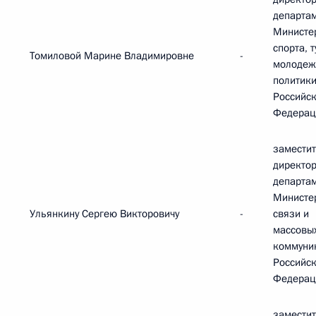
департа
Министе
спорта, 
Томиловой Марине Владимировне
-
молодеж
политик
Российс
Федерац
замести
директо
департа
Министе
Ульянкину Сергею Викторовичу
-
связи и
массовы
коммуни
Российс
Федерац
замести