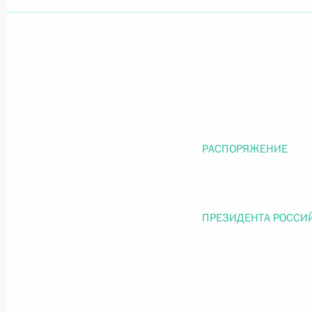
Официальный портал правовой информации
prav
26 июля 2026 года
РАСПОРЯЖЕНИЕ
Федеральный закон от 26.07.2026
О внесении изменений в статью 11 Федера
Федерального закона «Об образовании в
ПРЕЗИДЕНТА РОССИ
26 июля 2026 года
Федеральный закон от 26.07.2026