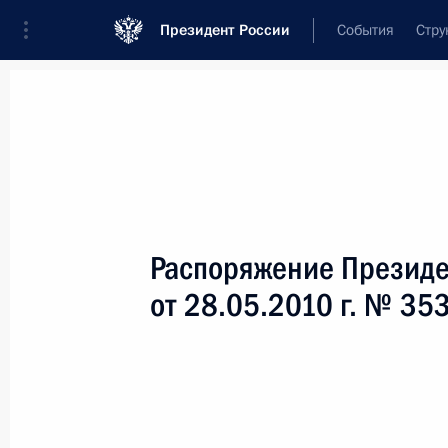
Президент России
События
Стру
Новости
Поручения Президента
Банк
Название документа или его номер
Распоряжение Президе
Текст в документе
от 28.05.2010 г. № 35
Вид документа
Все
Дата вступления в силу...
или 