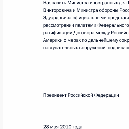
Назначить Министра иностранных дел
О внесении изменений в статью 12 Федер
законодательные акты Российской Федер
Викторовича и Министра обороны Рос
Эдуардовича официальными представи
26 июля 2026 года
рассмотрении палатами Федерального
ратификации Договора между Россий
Америки о мерах по дальнейшему сок
Федеральный закон от 26.07.2026
наступательных вооружений, подписанно
О внесении изменений в Федеральный за
юрисдикции в Российской Федерации»
26 июля 2026 года
Президент Российской Феде
Федеральный закон от 26.07.2026
О внесении изменений в статью 12 Федер
недвижимости»
26 июля 2026 года
28 мая 2010 года