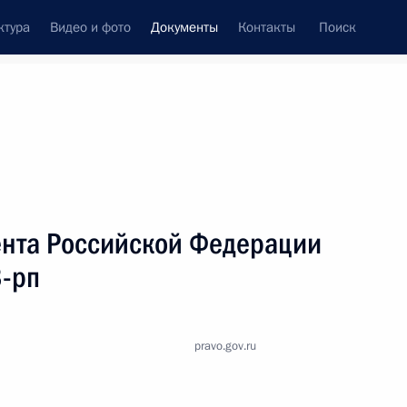
ктура
Видео и фото
Документы
Контакты
Поиск
 документов
Справка
Конституция России
нта Российской Федерации
3-рп
pravo.gov.ru
дата принятия