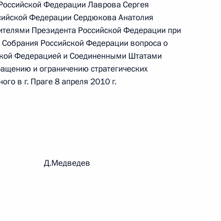
 Российской Федерации Лаврова Сергея
ального закона «О персональных данных» и отдельные
ации
сийской Федерации Сердюкова Анатолия
телями Президента Российской Федерации при
 Собрания Российской Федерации вопроса о
ской Федерацией и Соединенными Штатами
ращению и ограничению стратегических
 г. № 256-ФЗ
го в г. Праге 8 апреля 2010 г.
кон «О присяжных заседателях федеральных судов общей
рации Д.Медведев
 г. № 263-ФЗ
ального закона «О государственной регистрации