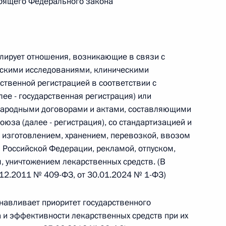
тоящего Федерального закона
 г. № 264-ФЗ
ерального закона «Об актах гражданского состояния»
сти 13 статьи 3 Федерального закона «О внесении
лирует отношения, возникающие в связи с
х гражданского состояния“
ескими исследованиями, клиническими
ственной регистрацией в соответствии с
е - государственная регистрация) или
ународными договорами и актами, составляющими
 г. № 270-ФЗ
юза (далее - регистрация), со стандартизацией и
, изготовлением, хранением, перевозкой, ввозом
ального закона «Об автономных учреждениях»
Российской Федерации, рекламой, отпуском,
, уничтожением лекарственных средств. (В
12.2011 № 409-ФЗ, от 30.01.2024 № 1-ФЗ)
 г. № 244-ФЗ
навливает приоритет государственного
а и эффективности лекарственных средств при их
ельством Российской Федерации и Кабинетом