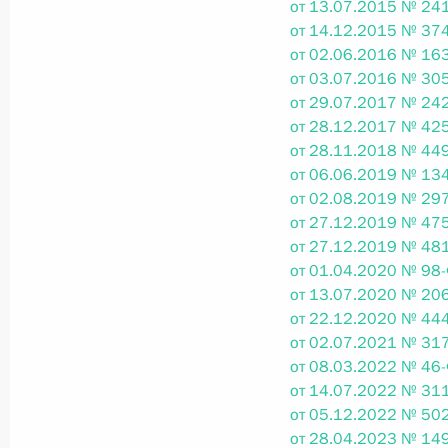
от 13.07.2015 № 241
от 14.12.2015 № 374
от 02.06.2016 № 163
Федеральный закон от 26.07.2026
от 03.07.2016 № 305
от 29.07.2017 № 242
О внесении изменений в статьи 85 и 102 
кодекса Российской Федерации
от 28.12.2017 № 425
от 28.11.2018 № 449
26 июля 2026 года
от 06.06.2019 № 134
от 02.08.2019 № 297
от 27.12.2019 № 475
Федеральный закон от 26.07.2026
от 27.12.2019 № 481
от 01.04.2020 № 98-
О внесении изменений в Трудовой кодекс
от 13.07.2020 № 206
26 июля 2026 года
от 22.12.2020 № 444
от 02.07.2021 № 317
от 08.03.2022 № 46-
от 14.07.2022 № 311
Федеральный закон от 26.07.2026
от 05.12.2022 № 502
от 28.04.2023 № 149
О внесении изменений в Федеральный за