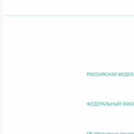
Официальный портал правовой информации
prav
26 июля 2026 года
Федеральный закон от 26.07.2026
РОССИЙСКАЯ ФЕДЕР
О внесении изменений в статью 11 Федера
Федерального закона «Об образовании в
26 июля 2026 года
ФЕДЕРАЛЬНЫЙ ЗАК
Федеральный закон от 26.07.2026
Об обращении лекар