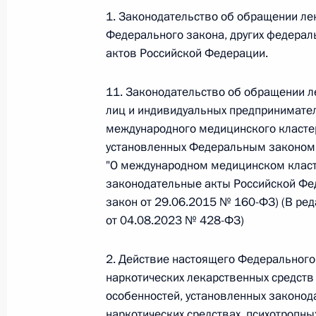
1. Законодательство об обращении ле
Федеральный закон от 26.07.2026
Федерального закона, других федерал
актов Российской Федерации.
О внесении изменения в статью 6 Закона
26 июля 2026 года
11. Законодательство об обращении л
лиц и индивидуальных предпринимател
международного медицинского кластер
Федеральный закон от 26.07.2026
установленных Федеральным законом 
"О международном медицинском класт
О внесении изменений в статью 9.21 Код
законодательные акты Российской Фед
правонарушениях
закон от 29.06.2015 № 160-ФЗ) (В ре
26 июля 2026 года
от 04.08.2023 № 428-ФЗ)
2. Действие настоящего Федерального
Федеральный закон от 26.07.2026
наркотических лекарственных средств 
особенностей, установленных законод
О ратификации Соглашения между Правит
Республики Беларусь о сотрудничестве в 
наркотических средствах, психотропных