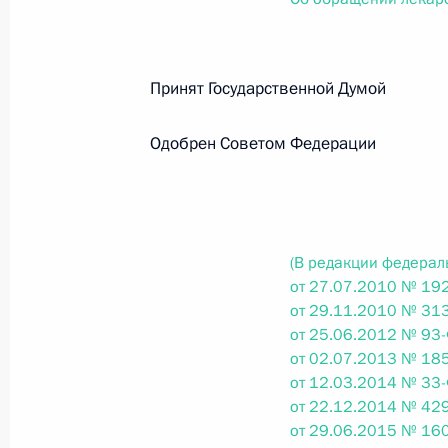
О внесении изменений в статью 12 Федер
законодательные акты Российской Федер
26 июля 2026 года
Принят Государственной Думо
Одобрен Советом Федерации
Федеральный закон от 26.07.2026
О внесении изменений в Федеральный за
юрисдикции в Российской Федерации»
26 июля 2026 года
(В редакции федерал
от 27.07.2010 № 192
от 29.11.2010 № 313
Федеральный закон от 26.07.2026
от 25.06.2012 № 93-
от 02.07.2013 № 185
О внесении изменений в статью 12 Федер
от 12.03.2014 № 33-
недвижимости»
от 22.12.2014 № 429
26 июля 2026 года
от 29.06.2015 № 160