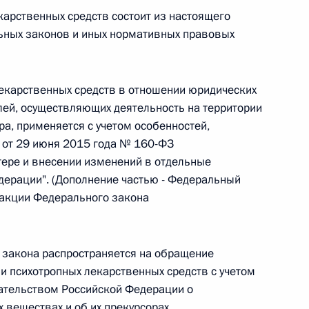
карственных средств состоит из настоящего
 г. № 266-ФЗ
ьных законов и иных нормативных правовых
 Российской Федерации «О защите прав потребителей»
екарственных средств в отношении юридических
ей, осуществляющих деятельность на территории
а, применяется с учетом особенностей,
 г. № 247-ФЗ
от 29 июня 2015 года № 160-ФЗ
ере и внесении изменений в отдельные
екса Российской Федерации об административных
ерации". (Дополнение частью - Федеральный
дакции Федерального закона
 закона распространяется на обращение
 г. № 245-ФЗ
и психотропных лекарственных средств с учетом
ательством Российской Федерации о
ельством Российской Федерации и Правительством
сфере деятельности с драгоценными металлами,
 веществах и об их прекурсорах.