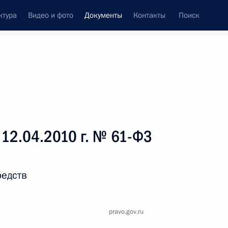
ктура
Видео и фото
Документы
Контакты
Поиск
 документов
Справка
Конституция России
12.04.2010 г. № 61-ФЗ
редств
pravo.gov.ru
дата принятия