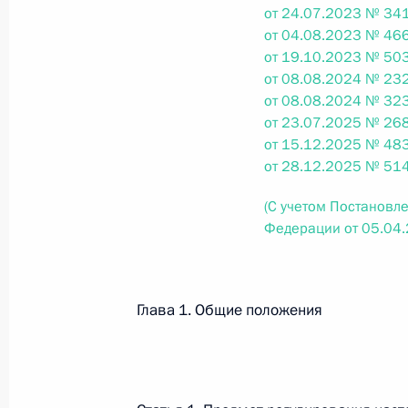
от 24.07.2023 № 341
26 июля 2026 года
от 04.08.2023 № 466
от 19.10.2023 № 503
от 08.08.2024 № 232
от 08.08.2024 № 323
Федеральный закон от 26.07.2026
от 23.07.2025 № 268
О внесении изменения в статью 2 Федера
от 15.12.2025 № 483
и добровольчестве (волонтерстве)»
от 28.12.2025 № 514
26 июля 2026 года
(С учетом Постановл
Федерации от 05.04
Федеральный закон от 26.07.2026
Глава 1. Общие положения
О внесении изменений в Уголовный кодек
процессуального кодекса Российской Фе
26 июля 2026 года