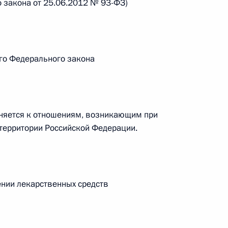
 закона от 25.06.2012 № 93-ФЗ)
овом статусе представительств компетентных органов
в Российской Федерации и Киргизской Республике
го Федерального закона
 г. № 252-ФЗ
его водного транспорта Российской Федерации и статью 1
инства измерений»
няется к отношениям, возникающим при
территории Российской Федерации.
 г. № 250-ФЗ
ении лекарственных средств
кой Федерации об административных правонарушениях