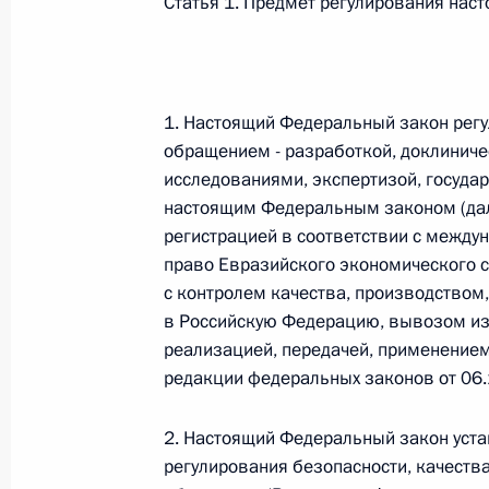
Статья 1. Предмет регулирования нас
Федеральный закон от 26.07.2026
О внесении изменений в статью 13–2 Фед
и признании утратившим силу пункта 1 ча
1. Настоящий Федеральный закон регу
изменений в Федеральный закон „Об акта
обращением - разработкой, доклинич
26 июля 2026 года
исследованиями, экспертизой, государ
настоящим Федеральным законом (дале
регистрацией в соответствии с межд
Федеральный закон от 26.07.2026
право Евразийского экономического со
с контролем качества, производством
О внесении изменения в статью 10 Федер
в Российскую Федерацию, вывозом из 
26 июля 2026 года
реализацией, передачей, применением
редакции федеральных законов от 06.
Федеральный закон от 26.07.2026
2. Настоящий Федеральный закон уста
регулирования безопасности, качеств
О ратификации Соглашения между Правит