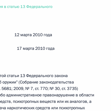
ального закона «О персональных данных» и отдельные
я в статью 13 Федерального
ации
й 12 марта 2010 года
 г. № 256-ФЗ
кон «О присяжных заседателях федеральных судов общей
 17 марта 2010 года
той статьи 13 Федерального закона
б оружии" (Собрание законодательства
 г. № 263-ФЗ
5681; 2009, № 7, ст. 770; № 30, ст. 3735)
ального закона «О государственной регистрации
либо административное правонарушение в области
едств, психотропных веществ или их аналогов, а
ача наркотических средств или психотропных