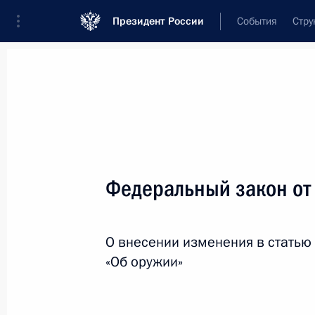
Президент России
События
Стру
Новости
Поручения Президента
Банк
Название документа или его номер
Федеральный закон от
Текст в документе
О внесении изменения в статью
Вид документа
«Об оружии»
Все
Дата вступления в силу...
или 