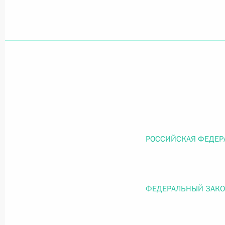
Официальный портал правовой информации
prav
26 июля 2026 года
Федеральный закон от 26.07.2026
О внесении изменений в статью 11 Федера
РОССИЙСКАЯ ФЕДЕР
Федерального закона «Об образовании в
26 июля 2026 года
ФЕДЕРАЛЬНЫЙ ЗАК
Федеральный закон от 26.07.2026