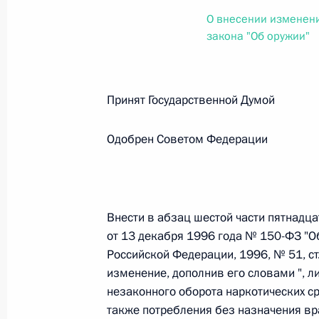
О внесении изменений в статью 12 Федер
О внесении изменени
законодательные акты Российской Федер
закона "Об оружии"
26 июля 2026 года
Принят Государственной Думо
Федеральный закон от 26.07.2026
О внесении изменений в Федеральный за
Одобрен Советом Федерации
юрисдикции в Российской Федерации»
26 июля 2026 года
Внести в абзац шестой части пятнадца
от 13 декабря 1996 года № 150-ФЗ "О
Федеральный закон от 26.07.2026
Российской Федерации, 1996, № 51, ст. 
О внесении изменений в статью 12 Федер
изменение, дополнив его словами ", 
недвижимости»
незаконного оборота наркотических ср
26 июля 2026 года
также потребления без назначения вр