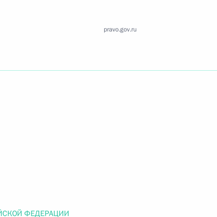
Найти документ
pravo.gov.ru
o.gov.ru
 г. № 259-ФЗ
льного закона «О статусе военнослужащих» и статью 86
 Российской Федерации»
 г. № 265-ФЗ
ЙСКОЙ ФЕДЕРАЦИИ