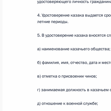
удостоверяющего личность гражданин
Федеральный закон от 26.07.2026
4. Удостоверение казака выдается сро
О внесении изменения в статью 6 Закона
летние периоды.
26 июля 2026 года
5. В удостоверение казака вносятся с
а) наименование казачьего общества;
Федеральный закон от 26.07.2026
О внесении изменений в статью 9.21 Код
б) фамилия, имя, отчество, дата и мес
правонарушениях
26 июля 2026 года
в) отметка о присвоении чинов;
г) занимаемая должность в казачьем 
Федеральный закон от 26.07.2026
д) отношение к военной службе;
О ратификации Соглашения между Правит
Республики Беларусь о сотрудничестве в 