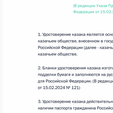
Министров Киргизской Республики о прав
(В редакции Указа П
по вопросам внутренних дел и миграции 
Федерации от 15.02
26 июля 2026 года
1. Удостоверение казака является о
Федеральный закон от 26.07.2026
казачьем обществе, внесенном в госу
Российской Федерации (далее - казач
О внесении изменений в Кодекс внутренн
Федерального закона «Об обеспечении ед
казачьем обществе.
26 июля 2026 года
2. Бланки удостоверения казака изго
подделки бумаге и заполняются на ру
для Российской Федерации. (В редакц
Федеральный закон от 26.07.2026
от 15.02.2024 № 121)
О внесении изменений в Кодекс Российс
3. Удостоверение казака действитель
26 июля 2026 года
наличии паспорта гражданина Российс