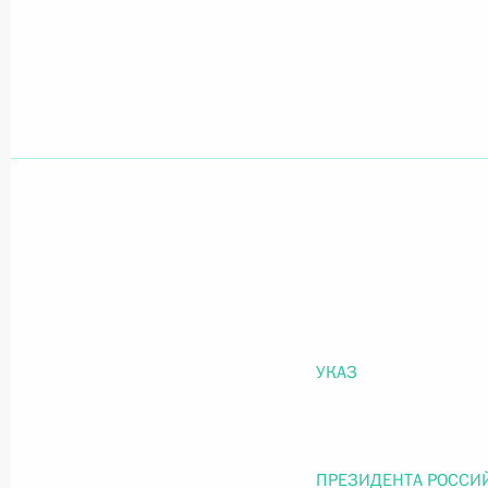
Официальный портал правовой информации
prav
26 июля 2026 года
Федеральный закон от 26.07.2026
О внесении изменений в статью 11 Федера
Федерального закона «Об образовании в
26 июля 2026 года
УКАЗ
Федеральный закон от 26.07.2026
ПРЕЗИДЕНТА РОССИ