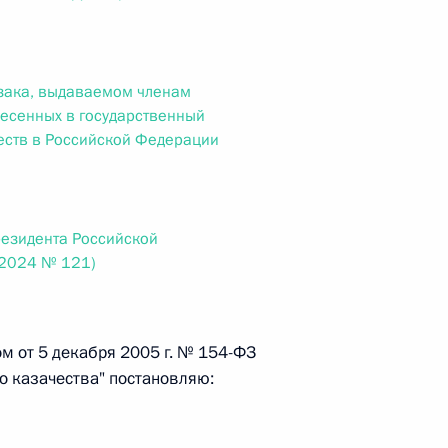
ального закона «О персональных данных» и отдельные
ации
зака, выдаваемом членам
несенных в государственный
еств в Российской Федерации
 г. № 256-ФЗ
кон «О присяжных заседателях федеральных судов общей
резидента Российской
.2024 № 121)
 г. № 263-ФЗ
м от 5 декабря 2005 г. № 154-ФЗ
ального закона «О государственной регистрации
о казачества" постановляю: