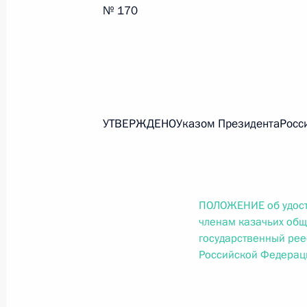
№ 170
Федеральный закон от 26.07.2026
О внесении изменений в статью 13–2 Фед
и признании утратившим силу пункта 1 ча
изменений в Федеральный закон „Об акта
26 июля 2026 года
УТВЕРЖДЕНОУказом ПрезидентаРоссий
Федеральный закон от 26.07.2026
О внесении изменения в статью 10 Федер
ПОЛОЖЕНИЕ об удост
26 июля 2026 года
членам казачьих общ
государственный рее
Российской Федерац
Федеральный закон от 26.07.2026
О ратификации Соглашения между Правит