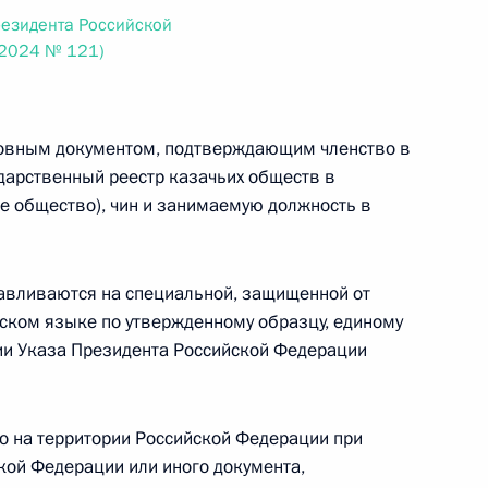
овом статусе представительств компетентных органов
резидента Российской
в Российской Федерации и Киргизской Республике
.2024 № 121)
сновным документом, подтверждающим членство в
 г. № 252-ФЗ
дарственный реестр казачьих обществ в
ье общество), чин и занимаемую должность в
его водного транспорта Российской Федерации и статью 1
инства измерений»
тавливаются на специальной, защищенной от
сском языке по утвержденному образцу, единому
ии Указа Президента Российской Федерации
 г. № 250-ФЗ
кой Федерации об административных правонарушениях
но на территории Российской Федерации при
кой Федерации или иного документа,