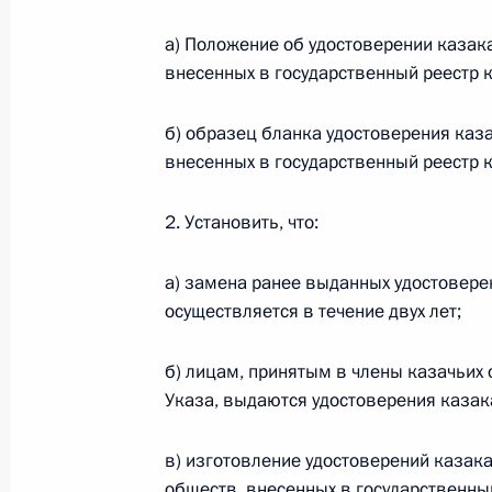
а) Положение об удостоверении казак
Федеральный закон от 26.07.2026
внесенных в государственный реестр 
О внесении изменений в статьи 85 и 102 
б) образец бланка удостоверения каз
кодекса Российской Федерации
внесенных в государственный реестр 
26 июля 2026 года
2. Установить, что:
Федеральный закон от 26.07.2026
а) замена ранее выданных удостовере
осуществляется в течение двух лет;
О внесении изменений в Трудовой кодекс
26 июля 2026 года
б) лицам, принятым в члены казачьих 
Указа, выдаются удостоверения казак
Федеральный закон от 26.07.2026
в) изготовление удостоверений казака
обществ, внесенных в государственны
О внесении изменений в Федеральный за