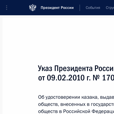
Президент России
События
Стру
Новости
Поручения Президента
Банк
Название документа или его номер
Указ Президента Росс
Текст в документе
от 09.02.2010 г. № 17
Вид документа
Об удостоверении казака, выда
Все
обществ, внесенных в государс
Дата вступления в силу...
или 
обществ в Российской Федерац