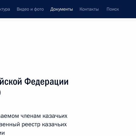
ктура
Видео и фото
Документы
Контакты
Поиск
 документов
Справка
Конституция России
ийской Федерации
0
ваемом членам казачьих
твенный реестр казачьих
дата принятия
ии