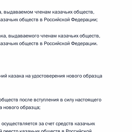
а, выдаваемом членам казачьих обществ,
 г. № 242-ФЗ
казачьих обществ в Российской Федерации;
части первой и статью 227–1 части второй Налогового
ака, выдаваемого членам казачьих обществ,
казачьих обществ в Российской Федерации.
 г. № 246-ФЗ
ний казака на удостоверения нового образца
 Российской Федерации
обществ после вступления в силу настоящего
а нового образца;
 г. № 268-ФЗ
 осуществляется за счет средств казачьих
й реестр казачьих обществ в Российской
кон «О пробации в Российской Федерации»