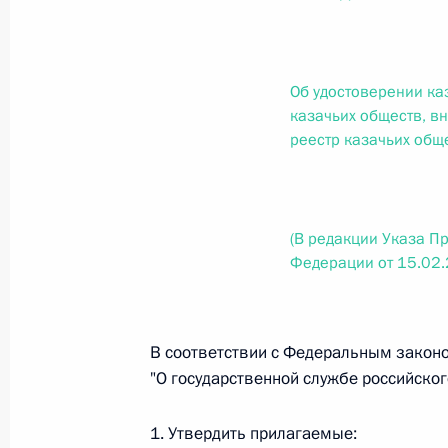
О внесении изменений в статью 12 Федер
законодательные акты Российской Федер
26 июля 2026 года
Об удостоверении ка
казачьих обществ, в
реестр казачьих общ
Федеральный закон от 26.07.2026
О внесении изменений в Федеральный за
юрисдикции в Российской Федерации»
(В редакции Указа П
26 июля 2026 года
Федерации от 15.02
Федеральный закон от 26.07.2026
В соответствии с Федеральным законо
О внесении изменений в статью 12 Федер
"О государственной службе российског
недвижимости»
26 июля 2026 года
1. Утвердить прилагаемые: