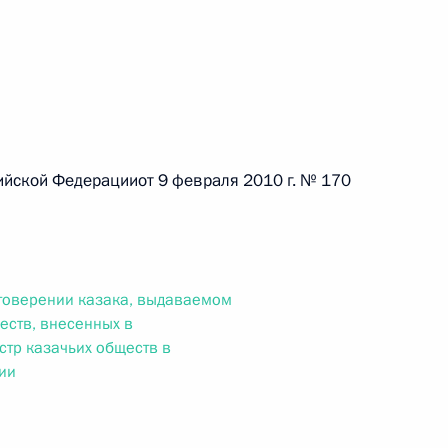
 г. № 264-ФЗ
ерального закона «Об актах гражданского состояния»
сти 13 статьи 3 Федерального закона «О внесении
х гражданского состояния“
ской Федерацииот 9 февраля 2010 г. № 170
 г. № 270-ФЗ
ального закона «Об автономных учреждениях»
оверении казака, выдаваемом
еств, внесенных в
стр казачьих обществ в
ии
 г. № 244-ФЗ
ельством Российской Федерации и Кабинетом