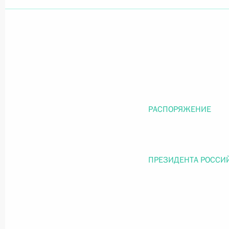
Официальный портал правовой информации
prav
26 июля 2026 года
РАСПОРЯЖЕНИЕ
Федеральный закон от 26.07.2026
О внесении изменений в статью 11 Федера
Федерального закона «Об образовании в
ПРЕЗИДЕНТА РОССИ
26 июля 2026 года
Федеральный закон от 26.07.2026