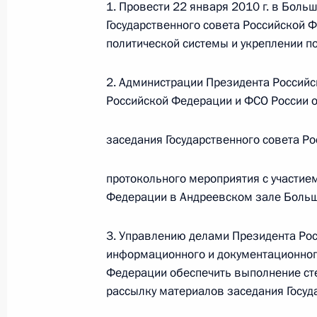
1. Провести 22 января 2010 г. в Бол
О внесении изменений в статью 12 Федер
законодательные акты Российской Федер
Государственного совета Российской 
политической системы и укреплении по
26 июля 2026 года
2. Администрации Президента Россий
Российской Федерации и ФСО России о
Федеральный закон от 26.07.2026
О внесении изменений в Федеральный за
заседания Государственного совета Р
юрисдикции в Российской Федерации»
26 июля 2026 года
протокольного мероприятия с участием
Федерации в Андреевском зале Больш
Федеральный закон от 26.07.2026
3. Управлению делами Президента Ро
информационного и документационног
О внесении изменений в статью 12 Федер
Федерации обеспечить выполнение сте
недвижимости»
рассылку материалов заседания Госуд
26 июля 2026 года