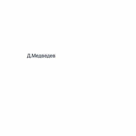
 г. № 242-ФЗ
части первой и статью 227–1 части второй Налогового
рации Д.Медведев
 г. № 246-ФЗ
 Российской Федерации
 г. № 268-ФЗ
кон «О пробации в Российской Федерации»