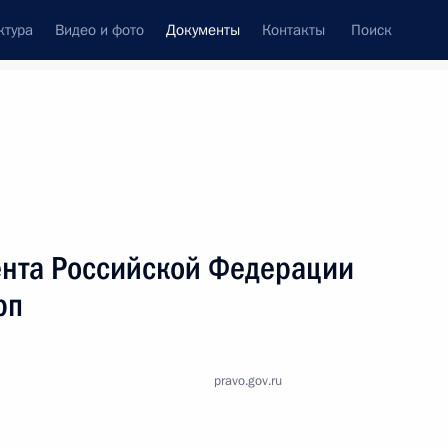
ктура
Видео и фото
Документы
Контакты
Поиск
 документов
Справка
Конституция России
нта Российской Федерации
рп
pravo.gov.ru
дата принятия