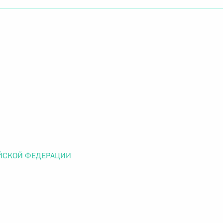
Найти документ
o.gov.ru
 г. № 259-ФЗ
льного закона «О статусе военнослужащих» и статью 86
 Российской Федерации»
ЙСКОЙ ФЕДЕРАЦИИ
 г. № 265-ФЗ