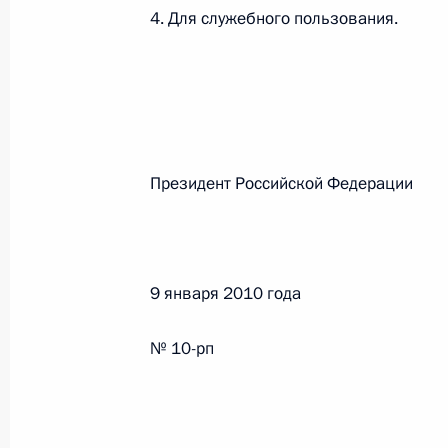
4. Для служебного пользования.
Федеральный закон от 26.07.2026
О внесении изменений в статьи 85 и 102 
кодекса Российской Федерации
26 июля 2026 года
Президент Российской Феде
Федеральный закон от 26.07.2026
О внесении изменений в Трудовой кодекс
9 января 2010 года
26 июля 2026 года
№ 10-рп
Федеральный закон от 26.07.2026
О внесении изменений в Федеральный за