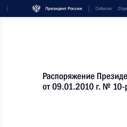
Президент России
События
Стру
Новости
Поручения Президента
Банк
Название документа или его номер
Распоряжение Президе
Текст в документе
от 09.01.2010 г. № 10-
Вид документа
Все
Дата вступления в силу...
или 