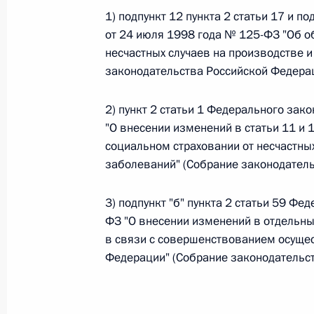
1) подпункт 12 пункта 2 статьи 17 и п
от 24 июля 1998 года № 125-ФЗ "Об о
Федеральный закон от 26.07.2026
несчастных случаев на производстве 
законодательства Российской Федераци
О внесении изменений в статьи 85 и 102 
кодекса Российской Федерации
2) пункт 2 статьи 1 Федерального зак
26 июля 2026 года
"О внесении изменений в статьи 11 и
социальном страховании от несчастны
заболеваний" (Собрание законодательс
Федеральный закон от 26.07.2026
О внесении изменений в Трудовой кодекс
3) подпункт "б" пункта 2 статьи 59 Фе
ФЗ "О внесении изменений в отдельн
26 июля 2026 года
в связи с совершенствованием осуще
Федерации" (Собрание законодательств
Федеральный закон от 26.07.2026
О внесении изменений в Федеральный за