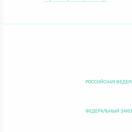
Официальный портал правовой информации
prav
26 июля 2026 года
Федеральный закон от 26.07.2026
О внесении изменений в статью 11 Федера
РОССИЙСКАЯ ФЕДЕР
Федерального закона «Об образовании в
26 июля 2026 года
ФЕДЕРАЛЬНЫЙ ЗАК
Федеральный закон от 26.07.2026