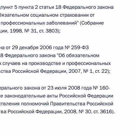
одпункт 5 пункта 2 статьи 18 Федерального закона
бязательном социальном страховании от
 г. № 242-ФЗ
и профессиональных заболеваний" (Собрание
и, 1998, № 31, ст. 3803);
части первой и статью 227–1 части второй Налогового
она от 29 декабря 2006 года № 259-ФЗ
 18 Федерального закона "Об обязательном
х случаев на производстве и профессиональных
тва Российской Федерации, 2007, № 1, ст. 22);
 г. № 246-ФЗ
 Российской Федерации
дерального закона от 23 июля 2008 года № 160-
ые законодательные акты Российской Федерации
ствления полномочий Правительства Российской
а Российской Федерации, 2008, № 30, ст. 3616).
 г. № 268-ФЗ
кон «О пробации в Российской Федерации»