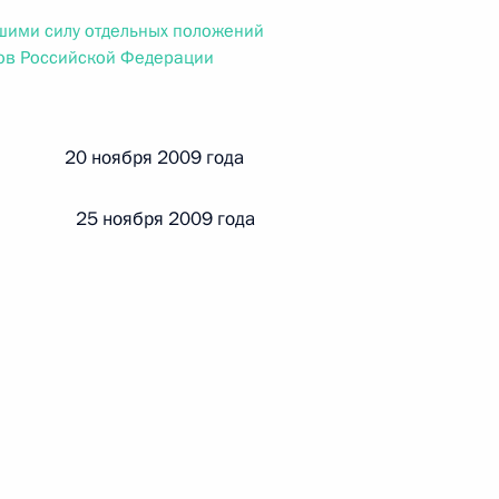
ального закона «О персональных данных» и отдельные
шими силу отдельных положений
ации
тов Российской Федерации
й 20 ноября 2009 года
 г. № 256-ФЗ
кон «О присяжных заседателях федеральных судов общей
 25 ноября 2009 года
 г. № 263-ФЗ
ального закона «О государственной регистрации