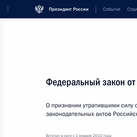
Президент России
События
Стру
Новости
Поручения Президента
Банк
Название документа или его номер
Федеральный закон от
Текст в документе
О признании утратившими силу 
Вид документа
законодательных актов Россий
Все
Дата вступления в силу...
или 
Вступил в силу с 1 января 2010 года