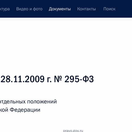
ктура
Видео и фото
Документы
Контакты
Поиск
 документов
Справка
Конституция России
 28.11.2009 г. № 295-ФЗ
отдельных положений
ской Федерации
дата принятия
pravo.gov.ru