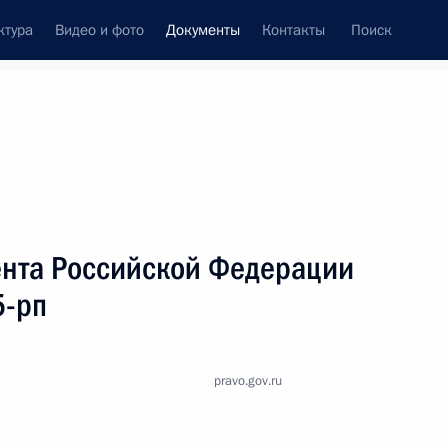
ктура
Видео и фото
Документы
Контакты
Поиск
 документов
Справка
Конституция России
нта Российской Федерации
5-рп
pravo.gov.ru
дата принятия