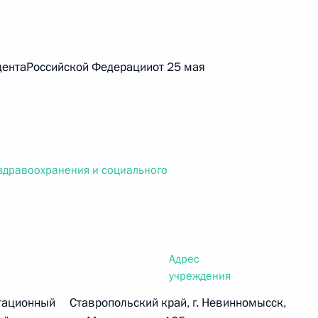
нтаРоссийской Федерацииот 25 мая
 г. № 267-ФЗ
льного закона «О благотворительной деятельности
дравоохранения и социального
 г. № 251-ФЗ
с Российской Федерации и статьи 31 и 151 Уголовно-
дерации
Адрес
учреждения
тационный
Ставропольский край, г. Невинномысск,