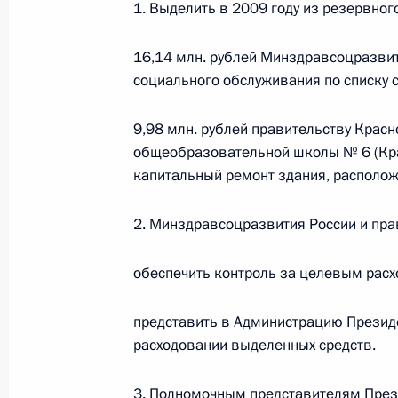
1. Выделить в 2009 году из резервно
О внесении изменений в статью 12 Федер
законодательные акты Российской Федер
26 июля 2026 года
16,14 млн. рублей Минздравсоцразвит
социального обслуживания по списку 
9,98 млн. рублей правительству Красн
Федеральный закон от 26.07.2026
общеобразовательной школы № 6 (Красн
О внесении изменений в Федеральный за
капитальный ремонт здания, расположенн
юрисдикции в Российской Федерации»
26 июля 2026 года
2. Минздравсоцразвития России и пра
обеспечить контроль за целевым рас
Федеральный закон от 26.07.2026
представить в Администрацию Презид
О внесении изменений в статью 12 Федер
расходовании выделенных средств.
недвижимости»
26 июля 2026 года
3. Полномочным представителям През