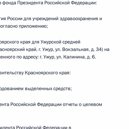
го фонда Президента Российской Федерации:
ального закона «О персональных данных» и отдельные
ации
ия России для учреждений здравоохранения и
согласно приложению;
оярского края для Ужурской средней
 г. № 256-ФЗ
оярский край, г. Ужур, ул. Вокзальная, д. 34) на
кон «О присяжных заседателях федеральных судов общей
ого по адресу: г. Ужур, ул. Калинина, д. 6.
вительству Красноярского края:
ходованием выделенных средств;
 г. № 263-ФЗ
ента Российской Федерации отчеты о целевом
ального закона «О государственной регистрации
идента Российской Федерации в