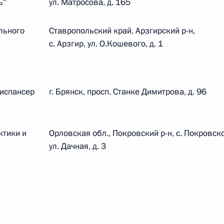
ь"
ул. Матросова, д. 165
 г. № 264-ФЗ
льного
Ставропольский край, Арзгирский р-н,
ерального закона «Об актах гражданского состояния»
с. Арзгир, ул. О.Кошевого, д. 1
сти 13 статьи 3 Федерального закона «О внесении
х гражданского состояния“
диспансер
г. Брянск, просп. Станке Димитрова, д. 96
 г. № 270-ФЗ
ктики и
Орловская обл., Покровский р-н, с. Покровск
ального закона «Об автономных учреждениях»
ул. Дачная, д. 3
 г. № 244-ФЗ
ельством Российской Федерации и Кабинетом