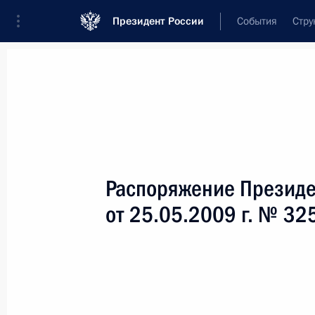
Президент России
События
Стру
Новости
Поручения Президента
Банк
Название документа или его номер
Распоряжение Президе
Текст в документе
от 25.05.2009 г. № 32
Вид документа
Все
Дата вступления в силу...
или 