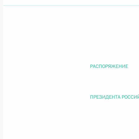
Официальный портал правовой информации
prav
26 июля 2026 года
РАСПОРЯЖЕНИЕ
Федеральный закон от 26.07.2026
О внесении изменений в статью 11 Федера
Федерального закона «Об образовании в
ПРЕЗИДЕНТА РОССИ
26 июля 2026 года
Федеральный закон от 26.07.2026