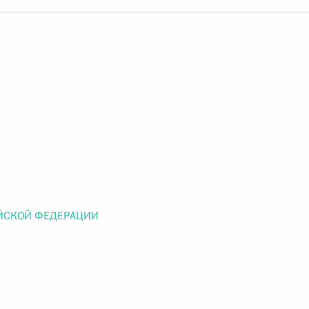
Найти документ
o.gov.ru
 г. № 259-ФЗ
льного закона «О статусе военнослужащих» и статью 86
 Российской Федерации»
ЙСКОЙ ФЕДЕРАЦИИ
 г. № 265-ФЗ