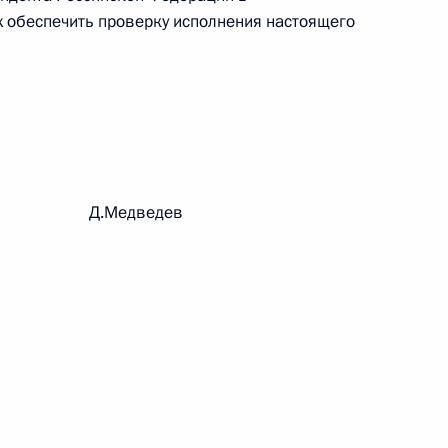
 обеспечить проверку исполнения настоящего
 г. № 242-ФЗ
части первой и статью 227–1 части второй Налогового
рации Д.Медведев
 г. № 246-ФЗ
 Российской Федерации
 г. № 268-ФЗ
кон «О пробации в Российской Федерации»