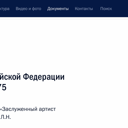
ктура
Видео и фото
Документы
Контакты
Поиск
 документов
Справка
Конституция России
ийской Федерации
75
 «Заслуженный артист
Л.Н.
дата принятия