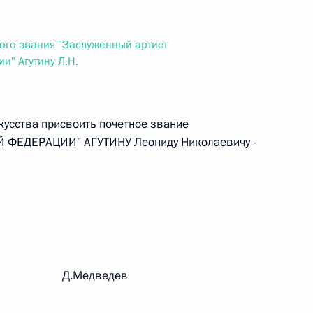
ального закона «О персональных данных» и отдельные
ации
ого звания "Заслуженный артист
и" Агутину Л.Н.
 г. № 256-ФЗ
кусства присвоить почетное звание
кон «О присяжных заседателях федеральных судов общей
ФЕДЕРАЦИИ" АГУТИНУ Леониду Николаевичу -
 г. № 263-ФЗ
ального закона «О государственной регистрации
рации Д.Медведев