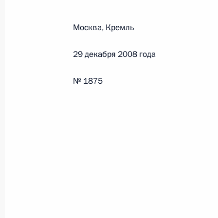
Москва, Кремль
Федеральный закон от 26.07.2026
О внесении изменений в статьи 85 и 102 
29 декабря 2008 года
кодекса Российской Федерации
26 июля 2026 года
№ 1875
Федеральный закон от 26.07.2026
О внесении изменений в Трудовой кодекс
26 июля 2026 года
Федеральный закон от 26.07.2026
О внесении изменений в Федеральный за