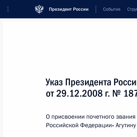
Президент России
События
Стру
Новости
Поручения Президента
Банк
Название документа или его номер
Указ Президента Росс
Текст в документе
от 29.12.2008 г. № 18
Вид документа
О присвоении почетного звания
Все
Российской Федерации» Агутину 
Дата вступления в силу...
или 