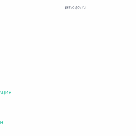
Найти документ
pravo.gov.ru
o.gov.ru
 г. № 259-ФЗ
льного закона «О статусе военнослужащих» и статью 86
 Российской Федерации»
АЦИЯ
ОН
 г. № 265-ФЗ