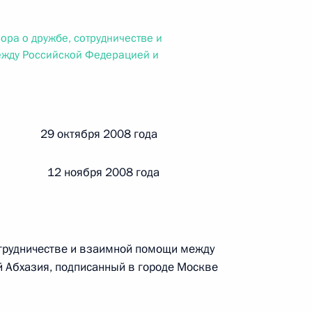
ального закона «О персональных данных» и отдельные
ации
ора о дружбе, сотрудничестве и
жду Российской Федерацией и
 г. № 256-ФЗ
кон «О присяжных заседателях федеральных судов общей
й 29 октября 2008 года
 12 ноября 2008 года
 г. № 263-ФЗ
отрудничестве и взаимной помощи между
ального закона «О государственной регистрации
 Абхазия, подписанный в городе Москве