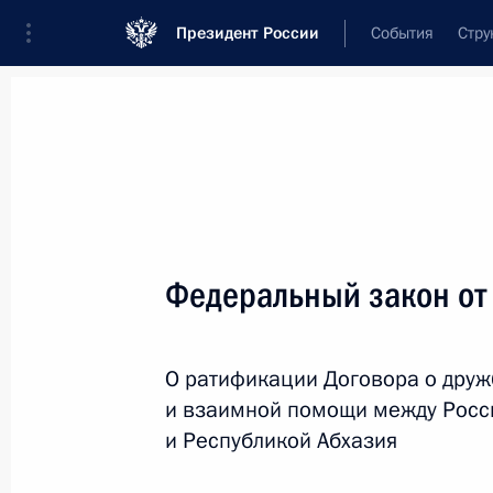
Президент России
События
Стру
Новости
Поручения Президента
Банк
Название документа или его номер
Федеральный закон от
Текст в документе
О ратификации Договора о друж
Вид документа
и взаимной помощи между Рос
Все
и Республикой Абхазия
Дата вступления в силу...
или 