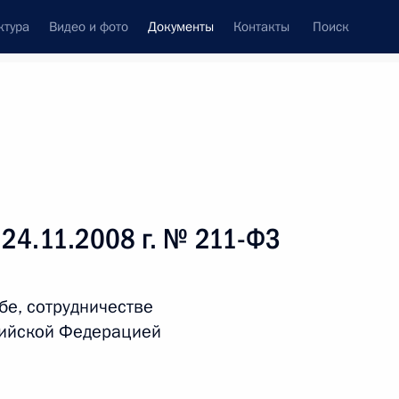
ктура
Видео и фото
Документы
Контакты
Поиск
 документов
Справка
Конституция России
 24.11.2008 г. № 211-ФЗ
бе, сотрудничестве
сийской Федерацией
дата принятия