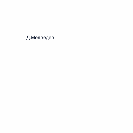
 г. № 242-ФЗ
части первой и статью 227–1 части второй Налогового
рации Д.Медведев
 г. № 246-ФЗ
 Российской Федерации
 г. № 268-ФЗ
кон «О пробации в Российской Федерации»