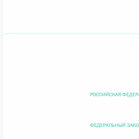
Официальный портал правовой информации
prav
26 июля 2026 года
Федеральный закон от 26.07.2026
О внесении изменений в статью 11 Федера
Федерального закона «Об образовании в
РОССИЙСКАЯ ФЕДЕР
26 июля 2026 года
ФЕДЕРАЛЬНЫЙ ЗАК
Федеральный закон от 26.07.2026