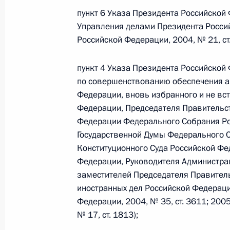
Министров Киргизской Республики о прав
пункт 6 Указа Президента Российской
по вопросам внутренних дел и миграции 
Управления делами Президента Росси
26 июля 2026 года
Российской Федерации, 2004, № 21, ст.
пункт 4 Указа Президента Российской 
Федеральный закон от 26.07.2026
по совершенствованию обеспечения а
Федерации, вновь избранного и не вс
О внесении изменений в Кодекс внутренн
Федерального закона «Об обеспечении ед
Федерации, Председателя Правительс
Федерации Федерального Собрания Ро
26 июля 2026 года
Государственной Думы Федерального 
Конституционного Суда Российской Фе
Федерации, Руководителя Администра
Федеральный закон от 26.07.2026
заместителей Председателя Правител
иностранных дел Российской Федераци
О внесении изменений в Кодекс Российс
Федерации, 2004, № 35, ст. 3611; 2005,
26 июля 2026 года
№ 17, ст. 1813);