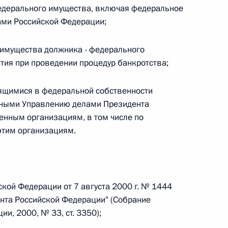
федерального имущества, включая федеральное
 г. № 264-ФЗ
ами Российской Федерации;
ерального закона «Об актах гражданского состояния»
сти 13 статьи 3 Федерального закона «О внесении
 имущества должника - федерального
х гражданского состояния“
тия при проведении процедур банкротства;
ящимися в федеральной собственности
нными Управлению делами Президента
енным организациям, в том числе по
 г. № 270-ФЗ
этим организациям.
ального закона «Об автономных учреждениях»
ской Федерации от 7 августа 2000 г. № 1444
нта Российской Федерации" (Собрание
 г. № 244-ФЗ
и, 2000, № 33, ст. 3350);
ельством Российской Федерации и Кабинетом