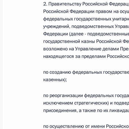
2. Правительству Российской Федерац
26 июля 2026 года
Российской Федерации правом на осу
федеральных государственных унитарн
учреждений, подведомственных Управ
Федерации (далее - подведомственные
Федеральный закон от 26.07.2026
государственной казны Российской Ф
О внесении изменения в статью 2 Федера
возложено на Управление делами През
и добровольчестве (волонтерстве)»
находящегося за пределами Российск
26 июля 2026 года
по созданию федеральных государстве
казенных);
Федеральный закон от 26.07.2026
по реорганизации федеральных госуда
О внесении изменений в Уголовный кодек
исключением стратегических) и подве
процессуального кодекса Российской Фе
присоединения, а также по их ликвида
26 июля 2026 года
по осуществлению от имени Российск