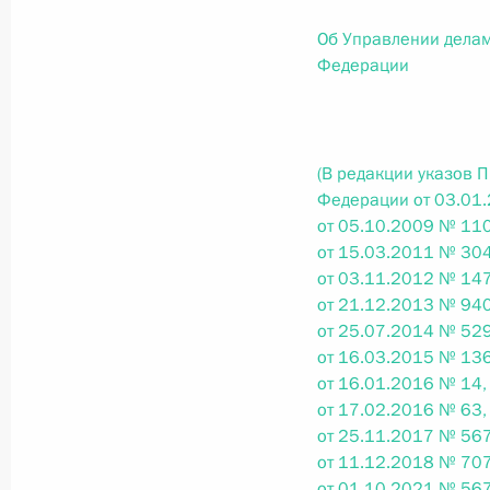
О внесении изменений в статью 12 Федер
законодательные акты Российской Федер
Об Управлении дела
Федерации
26 июля 2026 года
Федеральный закон от 26.07.2026
(В редакции указов 
Федерации от 03.01
О внесении изменений в Федеральный за
от 05.10.2009 № 110
юрисдикции в Российской Федерации»
от 15.03.2011 № 304
26 июля 2026 года
от 03.11.2012 № 147
от 21.12.2013 № 940
от 25.07.2014 № 529
от 16.03.2015 № 136
Федеральный закон от 26.07.2026
от 16.01.2016 № 14,
О внесении изменений в статью 12 Федер
от 17.02.2016 № 63,
недвижимости»
от 25.11.2017 № 567
от 11.12.2018 № 707
26 июля 2026 года
от 01.10.2021 № 567