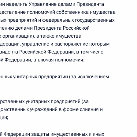
ии наделить Управление делами Президента
ществление полномочий собственника имущества
ых предприятий и федеральных государственных
лению делами Президента Российской
 организации), а также имущества
 г. № 267-ФЗ
едерации, управление и распоряжение которым
льного закона «О благотворительной деятельности
идента Российской Федерации, в том числе
ой Федерации, включая полномочия:
нных унитарных предприятий (за исключением
 г. № 251-ФЗ
рственных унитарных предприятий (за
с Российской Федерации и статьи 31 и 151 Уголовно-
домственных учреждений в форме слияния и
дерации
ции;
ой Федерации защиты имущественных и иных