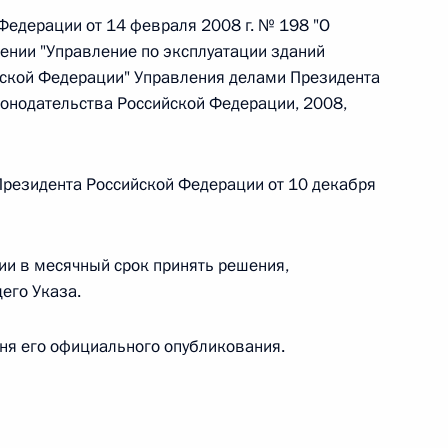
Федерации от 14 февраля 2008 г. № 198 "О
 г. № 266-ФЗ
ении "Управление по эксплуатации зданий
йской Федерации" Управления делами Президента
 Российской Федерации «О защите прав потребителей»
онодательства Российской Федерации, 2008,
Президента Российской Федерации от 10 декабря
 г. № 247-ФЗ
екса Российской Федерации об административных
ии в месячный срок принять решения,
его Указа.
 дня его официального опубликования.
 г. № 245-ФЗ
ельством Российской Федерации и Правительством
сфере деятельности с драгоценными металлами,