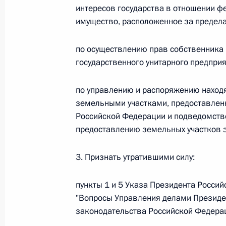
интересов государства в отношении 
Федеральный закон от 26.07.2026
имущество, расположенное за предел
О внесении изменений в статью 13–2 Фед
и признании утратившим силу пункта 1 ча
по осуществлению прав собственника
изменений в Федеральный закон „Об акта
государственного унитарного предприя
26 июля 2026 года
по управлению и распоряжению наход
земельными участками, предоставле
Российской Федерации и подведомств
Федеральный закон от 26.07.2026
предоставлению земельных участков 
О внесении изменения в статью 10 Федер
26 июля 2026 года
3. Признать утратившими силу:
пункты 1 и 5 Указа Президента Россий
"Вопросы Управления делами Президе
Федеральный закон от 26.07.2026
законодательства Российской Федераци
О ратификации Соглашения между Правит