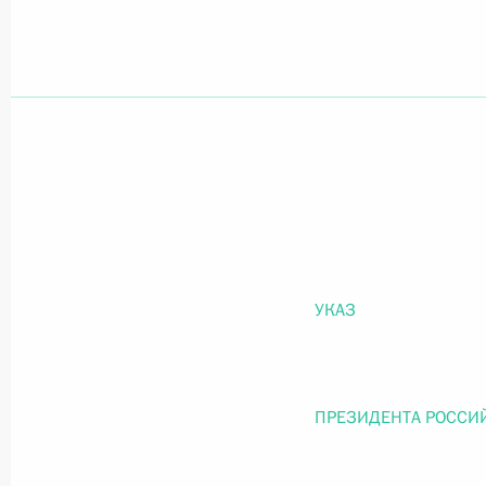
Официальный портал правовой информации
prav
26 июля 2026 года
Федеральный закон от 26.07.2026
О внесении изменений в статью 11 Федера
УКАЗ
Федерального закона «Об образовании в
26 июля 2026 года
ПРЕЗИДЕНТА РОССИ
Федеральный закон от 26.07.2026