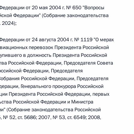
овом статусе представительств компетентных органов
 Федерации от 20 мая 2004 г. № 650 "Вопросы
в Российской Федерации и Киргизской Республике
йской Федерации" (Собрание законодательства
 2024);
Федерации от 24 августа 2004 г. № 1119 "О мерах
 г. № 252-ФЗ
виационных перевозок Президента Российской
тупившего в должность Президента Российской
его водного транспорта Российской Федерации и статью 1
инства измерений»
тва Российской Федерации, Председателя Совета
ссийской Федерации, Председателя
Собрания Российской Федерации, Председателя
дерации, Генерального прокурора Российской
ции Президента Российской Федерации, первых
 г. № 250-ФЗ
ьства Российской Федерации и Министра
и" (Собрание законодательства Российской
кой Федерации об административных правонарушениях
 № 52, ст. 5686; 2007, № 53, ст. 6549; 2008,