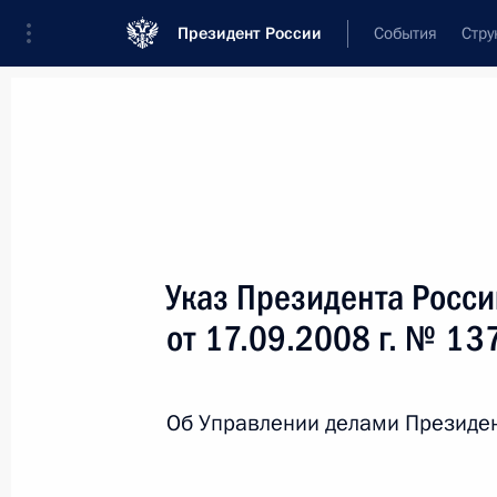
Президент России
События
Стру
Новости
Поручения Президента
Банк
Название документа или его номер
Указ Президента Росс
Текст в документе
от 17.09.2008 г. № 13
Вид документа
Об Управлении делами Президе
Все
Дата вступления в силу...
или 