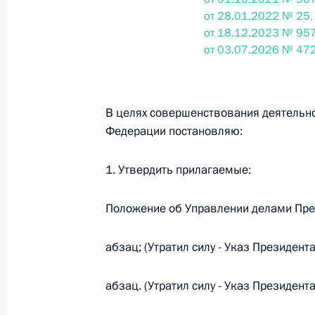
от 28.01.2022 № 25,
от 18.12.2023 № 957
Федеральный закон от 26.07.2026
от 03.07.2026 № 472
О внесении изменений в статьи 85 и 102 
кодекса Российской Федерации
26 июля 2026 года
В целях совершенствования деятельн
Федерации постановляю:
1. Утвердить прилагаемые:
Федеральный закон от 26.07.2026
О внесении изменений в Трудовой кодекс
Положение об Управлении делами Пре
26 июля 2026 года
абзац; (Утратил силу - Указ Президен
абзац. (Утратил силу - Указ Президен
Федеральный закон от 26.07.2026
О внесении изменений в Федеральный за