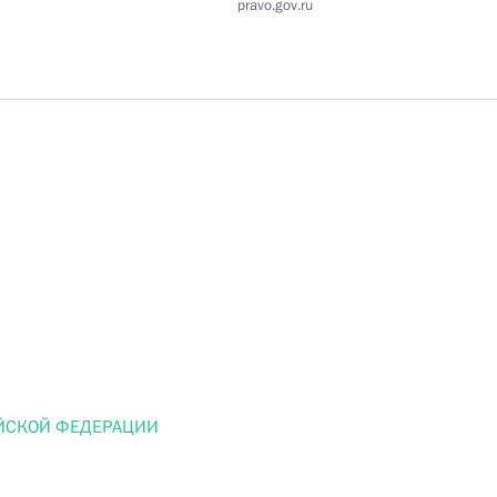
pravo.gov.ru
Найти документ
o.gov.ru
 г. № 259-ФЗ
льного закона «О статусе военнослужащих» и статью 86
 Российской Федерации»
ЙСКОЙ ФЕДЕРАЦИИ
 г. № 265-ФЗ