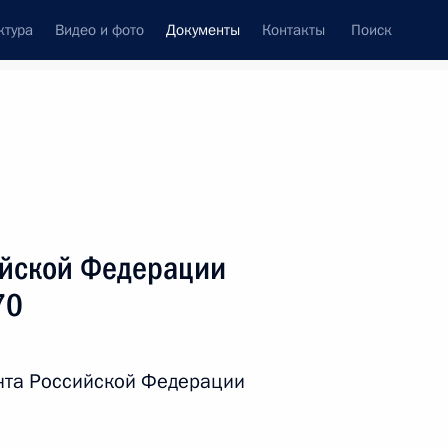
ктура
Видео и фото
Документы
Контакты
Поиск
 документов
Справка
Конституция России
ийской Федерации
70
нта Российской Федерации
дата принятия