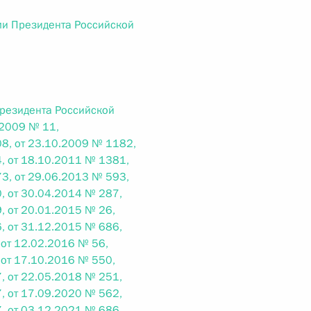
ального закона «О персональных данных» и отдельные
ации
ми Президента Российской
 г. № 256-ФЗ
Президента Российской
.2009 № 11,
кон «О присяжных заседателях федеральных судов общей
8, от 23.10.2009 № 1182,
, от 18.10.2011 № 1381,
3, от 29.06.2013 № 593,
, от 30.04.2014 № 287,
, от 20.01.2015 № 26,
, от 31.12.2015 № 686,
 г. № 263-ФЗ
 от 12.02.2016 № 56,
ального закона «О государственной регистрации
 от 17.10.2016 № 550,
, от 22.05.2018 № 251,
, от 17.09.2020 № 562,
, от 03.12.2021 № 686,