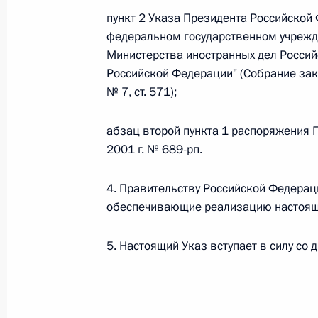
пункт 2 Указа Президента Российской 
Федеральный закон от 26.07.2026
федеральном государственном учрежд
Министерства иностранных дел Росси
О внесении изменения в статью 6 Закона
Российской Федерации" (Собрание зак
26 июля 2026 года
№ 7, ст. 571);
абзац второй пункта 1 распоряжения 
Федеральный закон от 26.07.2026
2001 г. № 689-рп.
О внесении изменений в статью 9.21 Код
правонарушениях
4. Правительству Российской Федерац
обеспечивающие реализацию настоящ
26 июля 2026 года
5. Настоящий Указ вступает в силу со
Федеральный закон от 26.07.2026
О ратификации Соглашения между Правит
Республики Беларусь о сотрудничестве в 