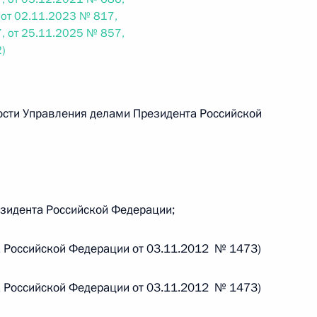
 от 02.11.2023 № 817,
, от 25.11.2025 № 857,
 г. № 242-ФЗ
)
части первой и статью 227–1 части второй Налогового
ости Управления делами Президента Российской
 г. № 246-ФЗ
 Российской Федерации
зидента Российской Федерации;
та Российской Федерации от 03.11.2012 № 1473)
та Российской Федерации от 03.11.2012 № 1473)
 г. № 268-ФЗ
кон «О пробации в Российской Федерации»