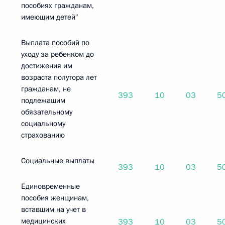
пособиях гражданам,
имеющим детей"
Выплата пособий по
уходу за ребенком до
достижения им
возраста полутора лет
гражданам, не
393
10
03
5
подлежащим
обязательному
социальному
страхованию
Социальные выплаты
393
10
03
5
Единовременные
пособия женщинам,
вставшим на учет в
медицинских
393
10
03
5