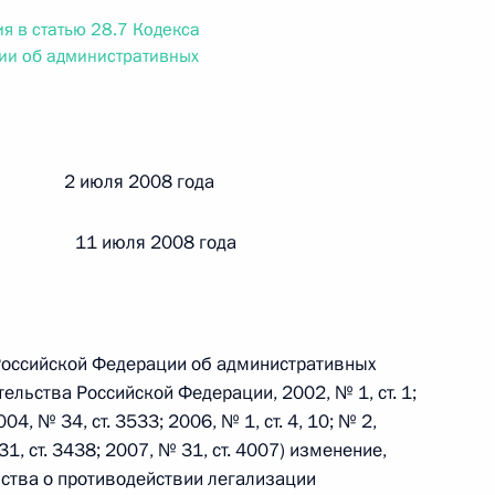
ального закона «О персональных данных» и отдельные
я в статью 28.7 Кодекса
ации
ии об административных
 г. № 256-ФЗ
й 2 июля 2008 года
кон «О присяжных заседателях федеральных судов общей
 11 июля 2008 года
а Российской Федерации об административных
 г. № 263-ФЗ
льства Российской Федерации, 2002, № 1, ст. 1;
ального закона «О государственной регистрации
04, № 34, ст. 3533; 2006, № 1, ст. 4, 10; № 2,
 31, ст. 3438; 2007, № 31, ст. 4007) изменение,
ьства о противодействии легализации