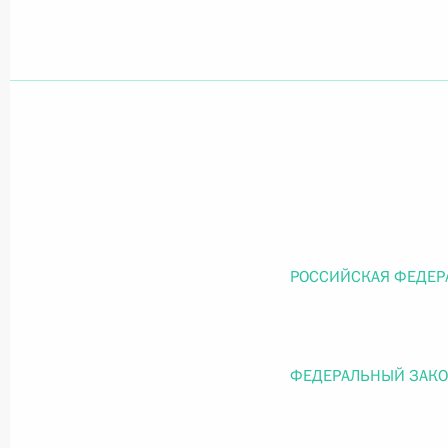
Официальный портал правовой информации
prav
26 июля 2026 года
Федеральный закон от 26.07.2026
О внесении изменений в статью 11 Федера
РОССИЙСКАЯ ФЕДЕР
Федерального закона «Об образовании в
26 июля 2026 года
ФЕДЕРАЛЬНЫЙ ЗАК
Федеральный закон от 26.07.2026