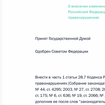
О внесении изменений в статью 12 Федер
О внесении изменени
законодательные акты Российской Федер
Российской Федерац
26 июля 2026 года
правонарушениях
Федеральный закон от 26.07.2026
Принят Государственной Думо
О внесении изменений в Федеральный за
юрисдикции в Российской Федерации»
Одобрен Советом Федерации
26 июля 2026 года
Внести в часть 1 статьи 28.7 Кодекс
Федеральный закон от 26.07.2026
правонарушениях (Собрание законодате
О внесении изменений в статью 12 Федер
№ 44, ст. 4295; 2003, № 27, ст. 2708; 20
недвижимости»
ст. 175; № 6, ст. 636; № 19, ст. 2066; №
26 июля 2026 года
дополнив ее после слов "законодател