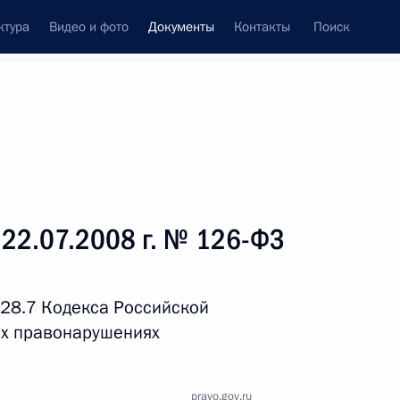
ктура
Видео и фото
Документы
Контакты
Поиск
 документов
Справка
Конституция России
 22.07.2008 г. № 126-ФЗ
 28.7 Кодекса Российской
х правонарушениях
дата принятия
pravo.gov.ru