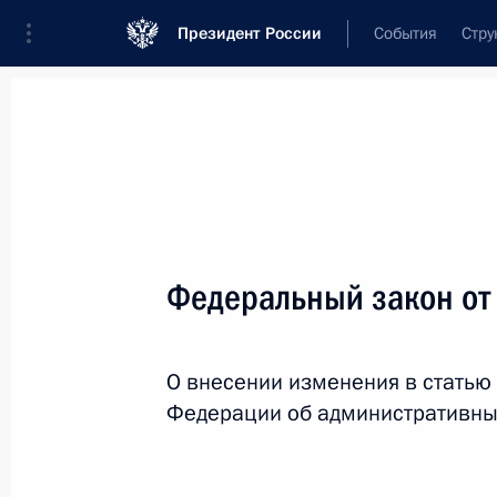
Президент России
События
Стру
Новости
Поручения Президента
Банк
Название документа или его номер
Федеральный закон от
Текст в документе
О внесении изменения в статью
Вид документа
Федерации об административны
Все
Дата вступления в силу...
или 