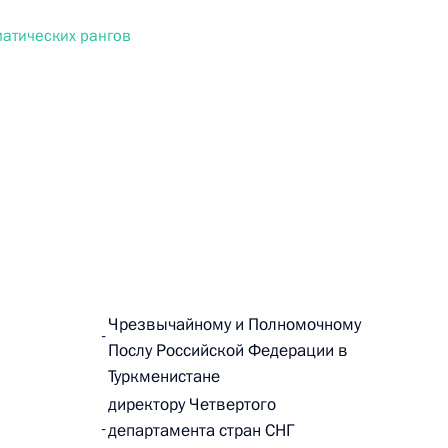
ального закона «О персональных данных» и отдельные
ации
атических рангов
 г. № 256-ФЗ
кон «О присяжных заседателях федеральных судов общей
Чрезвычайному и Полномочному
 г. № 263-ФЗ
-
Послу Российской Федерации в
ального закона «О государственной регистрации
Туркменистане
директору Четвертого
-
департамента стран СНГ