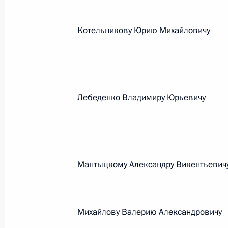
26 июля 2026 года
Котельникову Юрию Михайловичу
Федеральный закон от 26.07.2026
О внесении изменения в статью 2 Федера
и добровольчестве (волонтерстве)»
Лебеденко Владимиру Юрьевичу
26 июля 2026 года
Федеральный закон от 26.07.2026
Мантыцкому Александру Викентьевич
О внесении изменений в Уголовный кодек
процессуального кодекса Российской Фе
26 июля 2026 года
Михайлову Валерию Александровичу