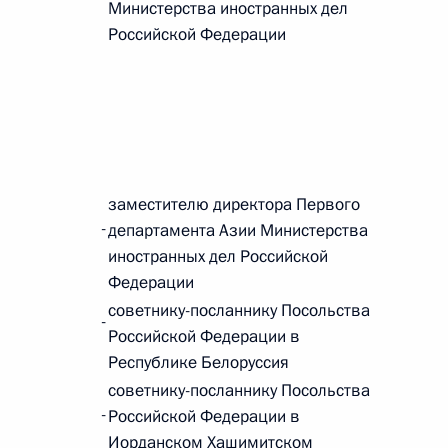
Министерства иностранных дел
Российской Федерации
 г. № 242-ФЗ
части первой и статью 227–1 части второй Налогового
заместителю директора Первого
-
департамента Азии Министерства
 г. № 246-ФЗ
иностранных дел Российской
Федерации
 Российской Федерации
советнику-посланнику Посольства
-
Российской Федерации в
Республике Белоруссия
советнику-посланнику Посольства
 г. № 268-ФЗ
-
Российской Федерации в
Иорданском Хашимитском
кон «О пробации в Российской Федерации»