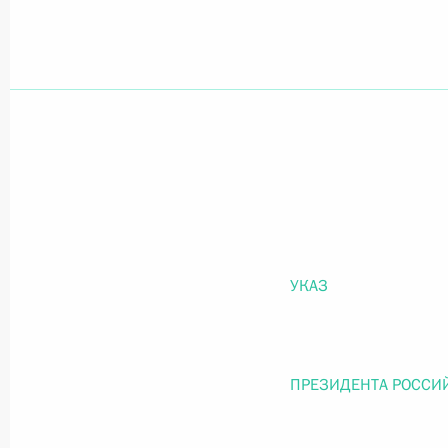
Официальный портал правовой информации
prav
26 июля 2026 года
Федеральный закон от 26.07.2026
О внесении изменений в статью 11 Федера
УКАЗ
Федерального закона «Об образовании в
26 июля 2026 года
ПРЕЗИДЕНТА РОССИ
Федеральный закон от 26.07.2026