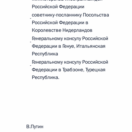
Российской Федерации
 г. № 264-ФЗ
советнику-посланнику Посольства
-
ерального закона «Об актах гражданского состояния»
Российской Федерации в
сти 13 статьи 3 Федерального закона «О внесении
Королевстве Нидерландов
х гражданского состояния“
Генеральному консулу Российской
-
Федерации в Генуе, Итальянская
Республика
Генеральному консулу Российской
-
 г. № 270-ФЗ
Федерации в Трабзоне, Турецкая
Республика.
ального закона «Об автономных учреждениях»
 г. № 244-ФЗ
рации В.Путин
ельством Российской Федерации и Кабинетом