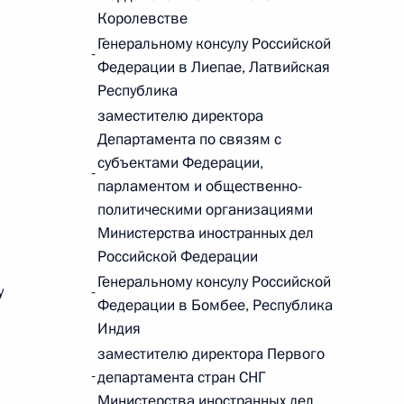
Королевстве
Генеральному консулу Российской
-
Федерации в Лиепае, Латвийская
Республика
 г. № 267-ФЗ
заместителю директора
Департамента по связям с
льного закона «О благотворительной деятельности
субъектами Федерации,
-
парламентом и общественно-
политическими организациями
Министерства иностранных дел
Российской Федерации
 г. № 251-ФЗ
Генеральному консулу Российской
у
-
Федерации в Бомбее, Республика
с Российской Федерации и статьи 31 и 151 Уголовно-
дерации
Индия
заместителю директора Первого
-
департамента стран СНГ
Министерства иностранных дел