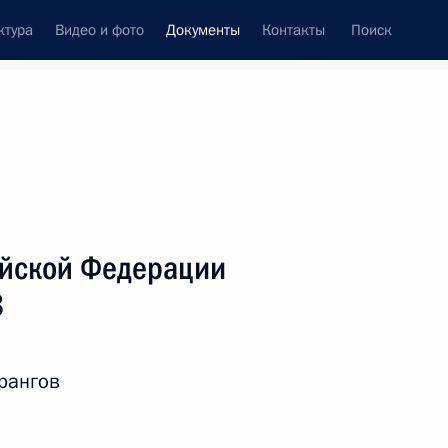
ктура
Видео и фото
Документы
Контакты
Поиск
 документов
Справка
Конституция России
ийской Федерации
8
рангов
дата принятия