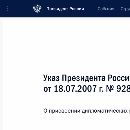
Президент России
События
Стру
Новости
Поручения Президента
Банк
Название документа или его номер
Указ Президента Росс
Текст в документе
от 18.07.2007 г. № 92
Вид документа
О присвоении дипломатических 
Все
Дата вступления в силу...
или 