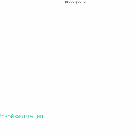
pravo.gov.ru
Найти документ
o.gov.ru
 г. № 259-ФЗ
льного закона «О статусе военнослужащих» и статью 86
 Российской Федерации»
ЙСКОЙ ФЕДЕРАЦИИ
 г. № 265-ФЗ