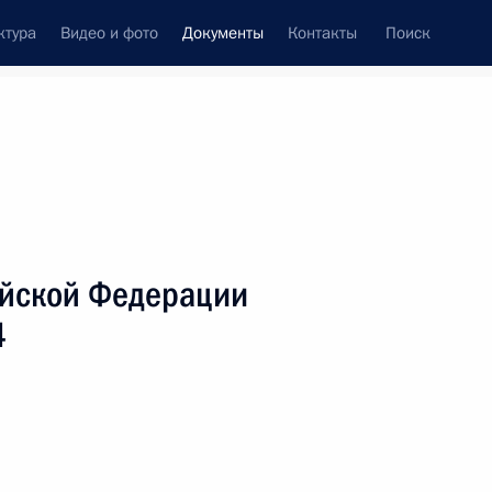
ктура
Видео и фото
Документы
Контакты
Поиск
 документов
Справка
Конституция России
ийской Федерации
4
дата принятия