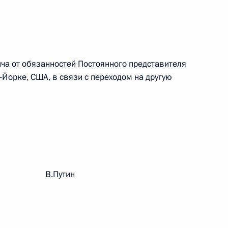
ального закона «О персональных данных» и отдельные
ации
а от обязанностей Постоянного представителя
Йорке, США, в связи с переходом на другую
 г. № 256-ФЗ
кон «О присяжных заседателях федеральных судов общей
 г. № 263-ФЗ
рации В.Путин
ального закона «О государственной регистрации