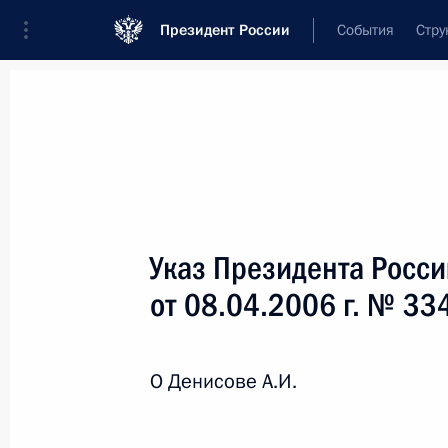
Президент России
События
Стру
Новости
Поручения Президента
Банк
Название документа или его номер
Указ Президента Росс
Текст в документе
от 08.04.2006 г. № 33
Вид документа
О Денисове А.И.
Все
Дата вступления в силу...
или 