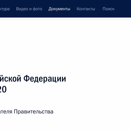
ктура
Видео и фото
Документы
Контакты
Поиск
 документов
Справка
Конституция России
ийской Федерации
20
теля Правительства
дата принятия