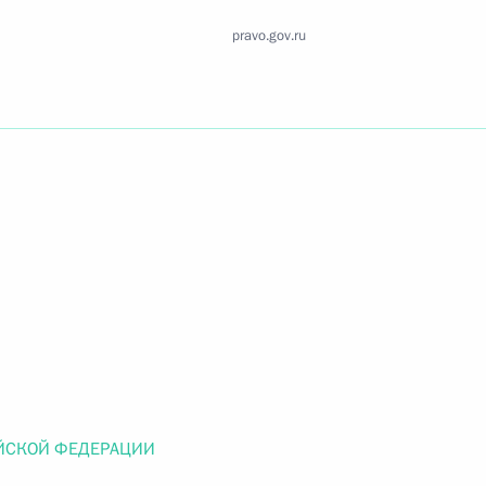
Найти документ
pravo.gov.ru
o.gov.ru
 г. № 259-ФЗ
льного закона «О статусе военнослужащих» и статью 86
 Российской Федерации»
ЙСКОЙ ФЕДЕРАЦИИ
 г. № 265-ФЗ