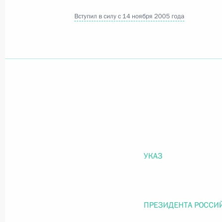
Вступил в силу с 14 ноября 2005 года
Официальный портал правовой информации
prav
26 июля 2026 года
Федеральный закон от 26.07.2026
О внесении изменений в статью 11 Федера
Федерального закона «Об образовании в
УКАЗ
26 июля 2026 года
ПРЕЗИДЕНТА РОССИ
Федеральный закон от 26.07.2026