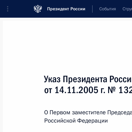
Президент России
События
Стру
Новости
Поручения Президента
Банк
Название документа или его номер
Указ Президента Росс
Текст в документе
от 14.11.2005 г. № 13
Вид документа
О Первом заместителе Председа
Все
Российской Федерации
Дата вступления в силу...
или 