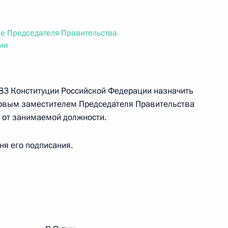
ального закона «О персональных данных» и отдельные
ации
е Председателя Правительства
ии
 г. № 256-ФЗ
ьи 83 Конституции Российской Федерации назначить
кон «О присяжных заседателях федеральных судов общей
рвым заместителем Председателя Правительства
 от занимаемой должности.
дня его подписания.
 г. № 263-ФЗ
ального закона «О государственной регистрации