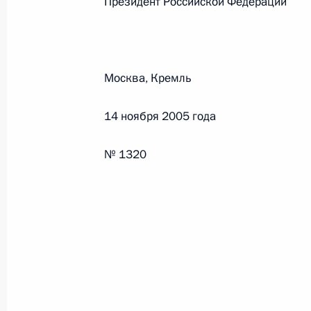
Президент Российской Феде
Федеральный закон от 26.07.2026
О внесении изменений в статьи 85 и 102 
Москва, Кремль
кодекса Российской Федерации
26 июля 2026 года
14 ноября 2005 года
№ 1320
Федеральный закон от 26.07.2026
О внесении изменений в Трудовой кодекс
26 июля 2026 года
Федеральный закон от 26.07.2026
О внесении изменений в Федеральный за