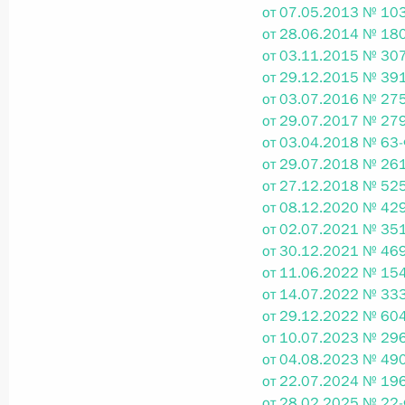
от 07.05.2013 № 103
от 28.06.2014 № 180
от 03.11.2015 № 307
Федеральный закон от 26.07.2026
от 29.12.2015 № 391
О внесении изменений в статьи 85 и 102 
от 03.07.2016 № 275
кодекса Российской Федерации
от 29.07.2017 № 279
26 июля 2026 года
от 03.04.2018 № 63-
от 29.07.2018 № 261
от 27.12.2018 № 525
от 08.12.2020 № 429
Федеральный закон от 26.07.2026
от 02.07.2021 № 351
от 30.12.2021 № 469
О внесении изменений в Трудовой кодекс
от 11.06.2022 № 154
26 июля 2026 года
от 14.07.2022 № 333
от 29.12.2022 № 604
от 10.07.2023 № 296
от 04.08.2023 № 490
Федеральный закон от 26.07.2026
от 22.07.2024 № 196
О внесении изменений в Федеральный за
от 28.02.2025 № 22-