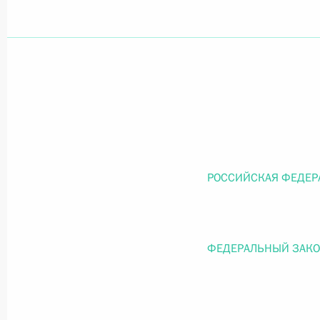
Официальный портал правовой информации
prav
26 июля 2026 года
Федеральный закон от 26.07.2026
РОССИЙСКАЯ ФЕДЕР
О внесении изменений в статью 11 Федера
Федерального закона «Об образовании в
26 июля 2026 года
ФЕДЕРАЛЬНЫЙ ЗАК
Федеральный закон от 26.07.2026