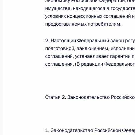
экономику Российской Федерации, об
имущества, находящегося в государст
Федеральный закон от 26.07.2026
условиях концессионных соглашений и 
О внесении изменений в статью 13–2 Фед
предоставляемых потребителям.
и признании утратившим силу пункта 1 ча
изменений в Федеральный закон „Об акта
2. Настоящий Федеральный закон регу
26 июля 2026 года
подготовкой, заключением, исполнен
соглашений, устанавливает гарантии 
соглашения. (В редакции Федеральног
Федеральный закон от 26.07.2026
О внесении изменения в статью 10 Федер
26 июля 2026 года
Статья 2. Законодательство Российск
Федеральный закон от 26.07.2026
1. Законодательство Российской Феде
О ратификации Соглашения между Правит