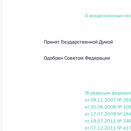
О внесении изменений в статью 12 Федер
законодательные акты Российской Федер
О концессионных со
26 июля 2026 года
Принят Государственной Думо
Федеральный закон от 26.07.2026
О внесении изменений в Федеральный за
Одобрен Советом Федерации
юрисдикции в Российской Федерации»
26 июля 2026 года
(В редакции федерал
Федеральный закон от 26.07.2026
от 08.11.2007 № 261
от 30.06.2008 № 108
О внесении изменений в статью 12 Федер
от 17.07.2009 № 164
недвижимости»
от 19.07.2011 № 246
26 июля 2026 года
от 07.12.2011 № 417