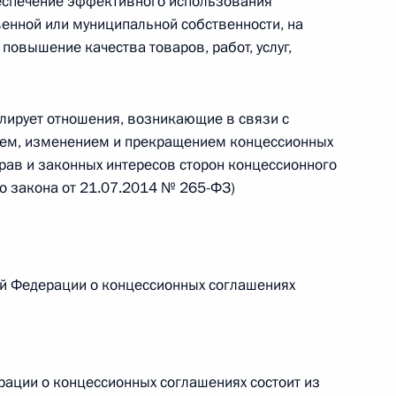
еспечение эффективного использования
венной или муниципальной собственности, на
 г. № 264-ФЗ
повышение качества товаров, работ, услуг,
ерального закона «Об актах гражданского состояния»
сти 13 статьи 3 Федерального закона «О внесении
х гражданского состояния“
лирует отношения, возникающие в связи с
ием, изменением и прекращением концессионных
прав и законных интересов сторон концессионного
о закона от 21.07.2014 № 265-ФЗ)
 г. № 270-ФЗ
ального закона «Об автономных учреждениях»
ой Федерации о концессионных соглашениях
 г. № 244-ФЗ
рации о концессионных соглашениях состоит из
ельством Российской Федерации и Кабинетом