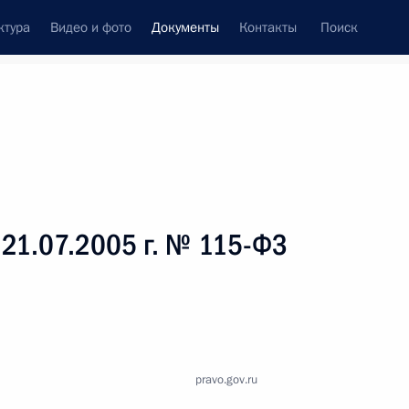
ктура
Видео и фото
Документы
Контакты
Поиск
 документов
Справка
Конституция России
 21.07.2005 г. № 115-ФЗ
pravo.gov.ru
дата принятия