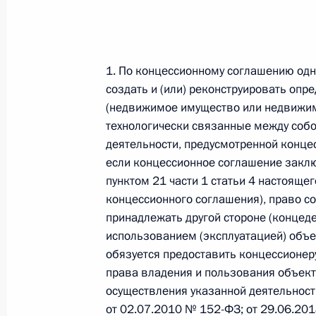
Федеральный закон от 26.07.2026
О внесении изменения в статью 6 Закона
1. По концессионному соглашению одна
26 июля 2026 года
создать и (или) реконструировать оп
(недвижимое имущество или недвижи
технологически связанные между собо
деятельности, предусмотренной конце
Федеральный закон от 26.07.2026
если концессионное соглашение заклю
О внесении изменений в статью 9.21 Код
пунктом 21 части 1 статьи 4 настоящег
правонарушениях
концессионного соглашения), право со
26 июля 2026 года
принадлежать другой стороне (концеде
использованием (эксплуатацией) объе
обязуется предоставить концессионер
Федеральный закон от 26.07.2026
права владения и пользования объек
осуществления указанной деятельност
О ратификации Соглашения между Правит
от 02.07.2010 № 152-ФЗ; от 29.06.20
Республики Беларусь о сотрудничестве в 