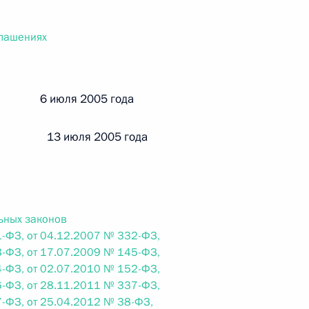
ального закона «О персональных данных» и отдельные
ации
глашениях
й 6 июля 2005 года
 г. № 256-ФЗ
кон «О присяжных заседателях федеральных судов общей
 13 июля 2005 года
ьных законов
 г. № 263-ФЗ
-ФЗ, от 04.12.2007 № 332-ФЗ,
-ФЗ, от 17.07.2009 № 145-ФЗ,
ального закона «О государственной регистрации
-ФЗ, от 02.07.2010 № 152-ФЗ,
-ФЗ, от 28.11.2011 № 337-ФЗ,
-ФЗ, от 25.04.2012 № 38-ФЗ,