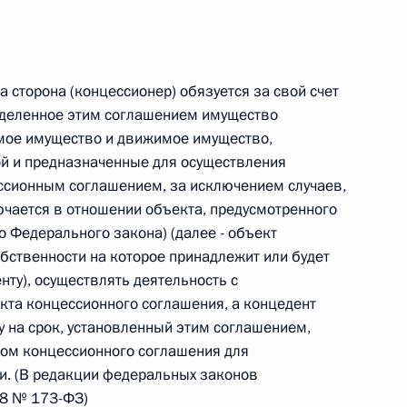
 г. № 266-ФЗ
 Российской Федерации «О защите прав потребителей»
 сторона (концессионер) обязуется за свой счет
ределенное этим соглашением имущество
мое имущество и движимое имущество,
й и предназначенные для осуществления
ссионным соглашением, за исключением случаев,
 г. № 247-ФЗ
чается в отношении объекта, предусмотренного
екса Российской Федерации об административных
о Федерального закона) (далее - объект
бственности на которое принадлежит или будет
нту), осуществлять деятельность с
кта концессионного соглашения, а концедент
у на срок, установленный этим соглашением,
 г. № 245-ФЗ
том концессионного соглашения для
и. (В редакции федеральных законов
ельством Российской Федерации и Правительством
18 № 173-ФЗ)
сфере деятельности с драгоценными металлами,