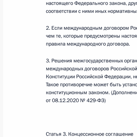
Министров Киргизской Республики о прав
настоящего Федерального закона, дру
по вопросам внутренних дел и миграции 
соответствии с ними иных нормативны
26 июля 2026 года
2. Если международным договором Ро
чем те, которые предусмотрены наст
правила международного договора.
Федеральный закон от 26.07.2026
О внесении изменений в Кодекс внутренн
3. Решения межгосударственных орган
Федерального закона «Об обеспечении ед
международных договоров Российской
26 июля 2026 года
Конституции Российской Федерации, н
Такое противоречие может быть уста
конституционным законом. (Дополнени
от 08.12.2020 № 429-ФЗ)
Федеральный закон от 26.07.2026
О внесении изменений в Кодекс Российс
26 июля 2026 года
Статья 3. Концессионное соглашение