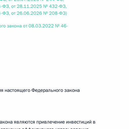
-ФЗ, от 28.11.2025 № 432-ФЗ,
-ФЗ, от 26.06.2026 № 208-ФЗ)
ого закона от 08.03.2022 № 46-
 г. № 267-ФЗ
льного закона «О благотворительной деятельности
 г. № 251-ФЗ
ния настоящего Федерального закона
с Российской Федерации и статьи 31 и 151 Уголовно-
дерации
акона являются привлечение инвестиций в