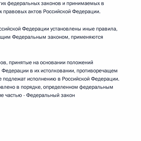
овом статусе представительств компетентных органов
гих федеральных законов и принимаемых в
в Российской Федерации и Киргизской Республике
х правовых актов Российской Федерации.
ссийской Федерации установлены иные правила,
оящим Федеральным законом, применяются
 г. № 252-ФЗ
его водного транспорта Российской Федерации и статью 1
ов, принятые на основании положений
инства измерений»
 Федерации в их истолковании, противоречащем
е подлежат исполнению в Российской Федерации.
новлено в порядке, определенном федеральным
е частью - Федеральный закон
 г. № 250-ФЗ
кой Федерации об административных правонарушениях