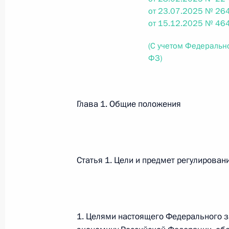
от 23.07.2025 № 264
26 июля 2026 года
от 15.12.2025 № 464
(С учетом Федеральн
ФЗ)
Федеральный закон от 26.07.2026
О внесении изменения в статью 2 Федера
и добровольчестве (волонтерстве)»
Глава 1. Общие положения
26 июля 2026 года
Федеральный закон от 26.07.2026
Статья 1. Цели и предмет регулирова
О внесении изменений в Уголовный кодек
процессуального кодекса Российской Фе
26 июля 2026 года
1. Целями настоящего Федерального з