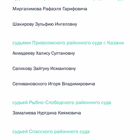
Миргалимова Рафаэля Гарифовича
Шакирову Зульфию Ингеловну
судьями Приволжского районного суда г. Казани
Ахмадееву Халису Султановну
Салихову Зайтуну Исмаиловну
Селивановского Игоря Владимировича
судьей Рыбно-Слободского районного суда
Замалиева Нуртдина Киямовича
судьей Спасского районного суда