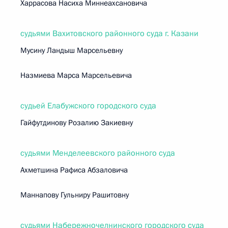
Харрасова Насиха Миннеахсановича
судьями Вахитовского районного суда г. Казани
Мусину Ландыш Марсельевну
Назмиева Марса Марсельевича
судьей Елабужского городского суда
Гайфутдинову Розалию Закиевну
судьями Менделеевского районного суда
Ахметшина Рафиса Абзаловича
Маннапову Гульниру Рашитовну
судьями Набережночелнинского городского суда