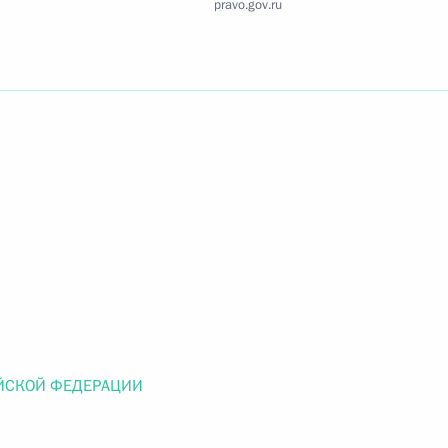
pravo.gov.ru
Найти документ
o.gov.ru
 г. № 259-ФЗ
льного закона «О статусе военнослужащих» и статью 86
 Российской Федерации»
ЙСКОЙ ФЕДЕРАЦИИ
 г. № 265-ФЗ