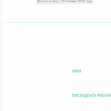
Вступил в силу с 25 января 2005 года
Официальный портал правовой информации
prav
26 июля 2026 года
Федеральный закон от 26.07.2026
О внесении изменений в статью 11 Федера
УКАЗ
Федерального закона «Об образовании в
26 июля 2026 года
ПРЕЗИДЕНТА РОССИ
Федеральный закон от 26.07.2026