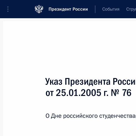
Президент России
События
Стру
Новости
Поручения Президента
Банк
Название документа или его номер
Указ Президента Росс
Текст в документе
от 25.01.2005 г. № 76
Вид документа
О Дне российского студенчества
Все
Дата вступления в силу...
или 