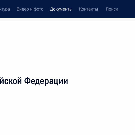
ктура
Видео и фото
Документы
Контакты
Поиск
 документов
Справка
Конституция России
ийской Федерации
дата принятия