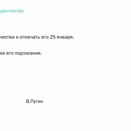
ального закона «О персональных данных» и отдельные
ации
туденчества
чества и отмечать его 25 января.
 г. № 256-ФЗ
дня его подписания.
кон «О присяжных заседателях федеральных судов общей
 г. № 263-ФЗ
рации В.Путин
ального закона «О государственной регистрации