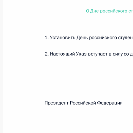
О внесении изменений в статью 12 Федер
законодательные акты Российской Федер
О Дне российского с
26 июля 2026 года
1. Установить День российского студен
Федеральный закон от 26.07.2026
2. Настоящий Указ вступает в силу со 
О внесении изменений в Федеральный за
юрисдикции в Российской Федерации»
26 июля 2026 года
Федеральный закон от 26.07.2026
Президент Российской Феде
О внесении изменений в статью 12 Федер
недвижимости»
26 июля 2026 года