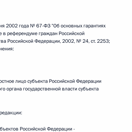
ня 2002 года № 67-ФЗ "Об основных гарантиях
ие в референдуме граждан Российской
 г. № 267-ФЗ
ва Российской Федерации, 2002, № 24, ст. 2253;
льного закона «О благотворительной деятельности
нения:
ностное лицо субъекта Российской Федерации
го органа государственной власти субъекта
 г. № 251-ФЗ
с Российской Федерации и статьи 31 и 151 Уголовно-
дерации
 редакции:
убъектов Российской Федерации -