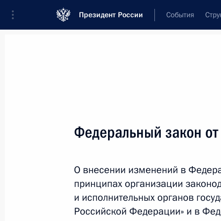
Президент России
События
Стру
Новости
Поручения Президента
Банк
Название документа или его номер
Федеральный закон от
Текст в документе
О внесении изменений в Федер
Вид документа
принципах организации законод
Все
и исполнительных органов госуд
Российской Федерации» и в Фед
Дата вступления в силу...
или 