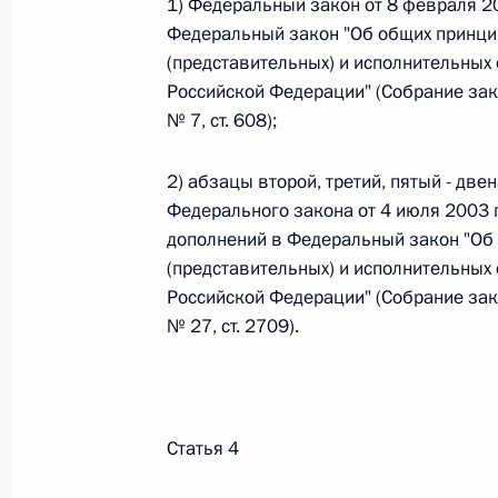
1) Федеральный закон от 8 февраля 2
Федеральный закон "Об общих принци
Федеральный закон от 26.07.2026
(представительных) и исполнительных 
Российской Федерации" (Собрание зак
О внесении изменения в статью 6 Закона
№ 7, ст. 608);
26 июля 2026 года
2) абзацы второй, третий, пятый - две
Федерального закона от 4 июля 2003 
Федеральный закон от 26.07.2026
дополнений в Федеральный закон "Об
(представительных) и исполнительных 
О внесении изменений в статью 9.21 Код
правонарушениях
Российской Федерации" (Собрание зак
№ 27, ст. 2709).
26 июля 2026 года
Федеральный закон от 26.07.2026
Статья 4
О ратификации Соглашения между Правит
Республики Беларусь о сотрудничестве в 