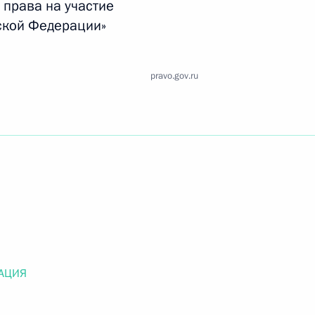
 права на участие
Найти документ
ской Федерации»
o.gov.ru
pravo.gov.ru
 г. № 259-ФЗ
льного закона «О статусе военнослужащих» и статью 86
 Российской Федерации»
АЦИЯ
 г. № 265-ФЗ