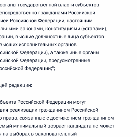
органы государственной власти субъектов
 г. № 264-ФЗ
епосредственно гражданами Российской
цией Российской Федерации, настоящим
ерального закона «Об актах гражданского состояния»
ьными законами, конституциями (уставами),
сти 13 статьи 3 Федерального закона «О внесении
х гражданского состояния“
рации, высшие должностные лица субъектов
 высших исполнительных органов
ссийской Федерации), а также иные органы
ссийской Федерации, предусмотренные
оссийской Федерации;";
 г. № 270-ФЗ
ального закона «Об автономных учреждениях»
ющей редакции:
субъекта Российской Федерации могут
овия реализации гражданином Российской
о права, связанные с достижением гражданином
 г. № 244-ФЗ
аемый минимальный возраст кандидата не может
ельством Российской Федерации и Кабинетом
я на выборах в законодательный