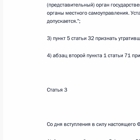
Министров Киргизской Республики о прав
(представительный) орган государстве
по вопросам внутренних дел и миграции 
органы местного самоуправления. Уст
26 июля 2026 года
допускается.";
3) пункт 5 статьи 32 признать утратив
Федеральный закон от 26.07.2026
4) абзац второй пункта 1 статьи 71 пр
О внесении изменений в Кодекс внутренн
Федерального закона «Об обеспечении ед
26 июля 2026 года
Статья 3
Федеральный закон от 26.07.2026
О внесении изменений в Кодекс Российс
Со дня вступления в силу настоящего 
26 июля 2026 года