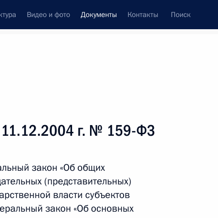
ктура
Видео и фото
Документы
Контакты
Поиск
 документов
Справка
Конституция России
 11.12.2004 г. № 159-ФЗ
альный закон «Об общих
ательных (представительных)
арственной власти субъектов
еральный закон «Об основных
дата принятия