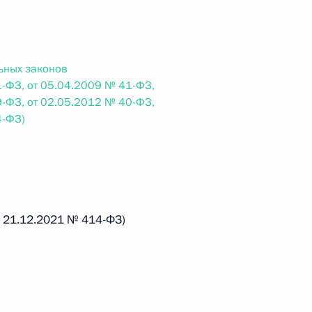
 г. № 242-ФЗ
ьных законов
части первой и статью 227–1 части второй Налогового
-ФЗ, от 05.04.2009 № 41-ФЗ,
-ФЗ, от 02.05.2012 № 40-ФЗ,
4-ФЗ)
 г. № 246-ФЗ
 Российской Федерации
т 21.12.2021 № 414-ФЗ)
 г. № 268-ФЗ
кон «О пробации в Российской Федерации»