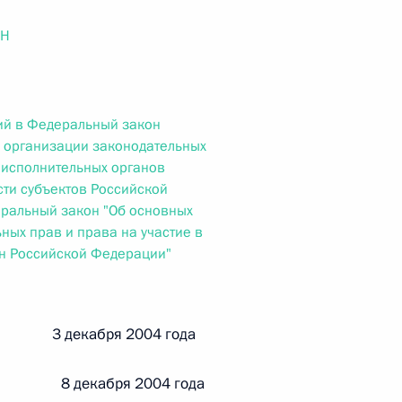
ального закона «О персональных данных» и отдельные
ации
ОН
ий в Федеральный закон
 г. № 256-ФЗ
 организации законодательных
и исполнительных органов
кон «О присяжных заседателях федеральных судов общей
сти субъектов Российской
ральный закон "Об основных
ных прав и права на участие в
н Российской Федерации"
 г. № 263-ФЗ
ального закона «О государственной регистрации
й 3 декабря 2004 года
 8 декабря 2004 года