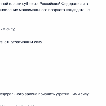
овом статусе представительств компетентных органов
нной власти субъекта Российской Федерации и в
в Российской Федерации и Киргизской Республике
ановление максимального возраста кандидата не
шим силу;
 г. № 252-ФЗ
изнать утратившим силу.
его водного транспорта Российской Федерации и статью 1
инства измерений»
 г. № 250-ФЗ
кой Федерации об административных правонарушениях
Федерального закона признать утратившими силу: