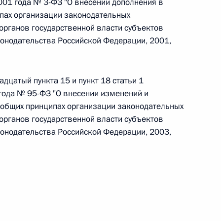
001 года № 3-ФЗ "О внесении дополнения в
пах организации законодательных
 г. № 266-ФЗ
органов государственной власти субъектов
онодательства Российской Федерации, 2001,
 Российской Федерации «О защите прав потребителей»
надцатый пункта 15 и пункт 18 статьи 1
года № 95-ФЗ "О внесении изменений и
 г. № 247-ФЗ
 общих принципах организации законодательных
органов государственной власти субъектов
екса Российской Федерации об административных
онодательства Российской Федерации, 2003,
 г. № 245-ФЗ
ельством Российской Федерации и Правительством
сфере деятельности с драгоценными металлами,