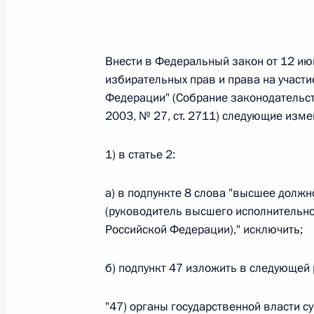
26 июля 2026 года
Внести в Федеральный закон от 12 ию
избирательных прав и права на участ
Федеральный закон от 26.07.2026
Федерации" (Собрание законодательст
О внесении изменения в статью 2 Федера
2003, № 27, ст. 2711) следующие изме
и добровольчестве (волонтерстве)»
26 июля 2026 года
1) в статье 2:
а) в подпункте 8 слова "высшее долж
(руководитель высшего исполнительно
Федеральный закон от 26.07.2026
Российской Федерации)," исключить;
О внесении изменений в Уголовный кодек
процессуального кодекса Российской Фе
б) подпункт 47 изложить в следующей
26 июля 2026 года
"47) органы государственной власти с