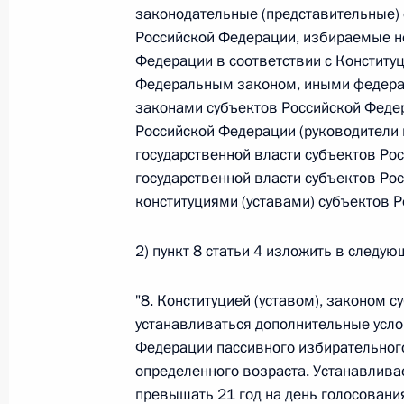
законодательные (представительные) 
Федеральный закон от 26.07.2026
Российской Федерации, избираемые н
Федерации в соответствии с Конститу
О внесении изменений в статью 13–2 Фед
Федеральным законом, иными федерал
и признании утратившим силу пункта 1 ча
изменений в Федеральный закон „Об акта
законами субъектов Российской Феде
Российской Федерации (руководители
26 июля 2026 года
государственной власти субъектов Ро
государственной власти субъектов Ро
конституциями (уставами) субъектов Р
Федеральный закон от 26.07.2026
О внесении изменения в статью 10 Федер
2) пункт 8 статьи 4 изложить в следу
26 июля 2026 года
"8. Конституцией (уставом), законом 
устанавливаться дополнительные усл
Федерации пассивного избирательног
Федеральный закон от 26.07.2026
определенного возраста. Устанавлив
О ратификации Соглашения между Правит
превышать 21 год на день голосовани