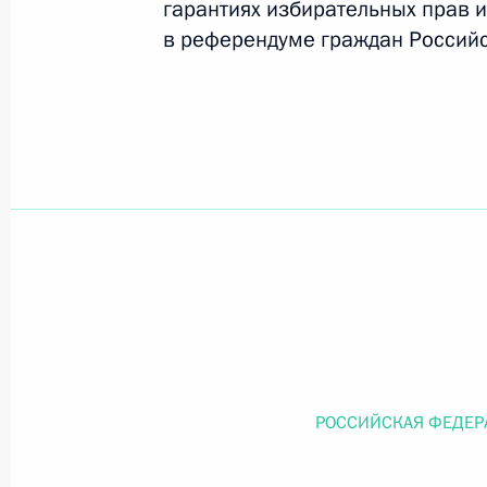
гарантиях избирательных прав и
в референдуме граждан Россий
Официальный портал правовой информации
prav
26 июля 2026 года
Федеральный закон от 26.07.2026
О внесении изменений в статью 11 Федера
Федерального закона «Об образовании в
26 июля 2026 года
РОССИЙСКАЯ ФЕДЕР
Федеральный закон от 26.07.2026