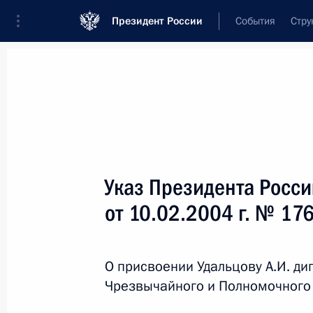
Президент России
События
Стру
Новости
Поручения Президента
Банк
Название документа или его номер
Указ Президента Росс
Текст в документе
от 10.02.2004 г. № 17
Вид документа
О присвоении Удальцову А.И. ди
Все
Чрезвычайного и Полномочного
Дата вступления в силу...
или 