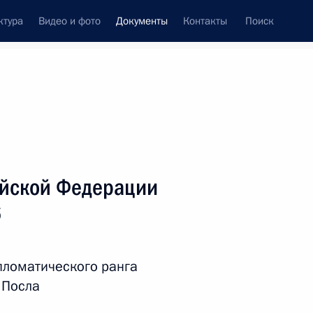
ктура
Видео и фото
Документы
Контакты
Поиск
 документов
Справка
Конституция России
ийской Федерации
6
пломатического ранга
 Посла
дата принятия