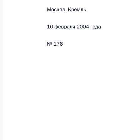
Москва, Кремль
Федеральный закон от 26.07.2026
10 февраля 2004 года
О внесении изменений в статьи 85 и 102 
кодекса Российской Федерации
№ 176
26 июля 2026 года
Федеральный закон от 26.07.2026
О внесении изменений в Трудовой кодекс
26 июля 2026 года
Федеральный закон от 26.07.2026
О внесении изменений в Федеральный за