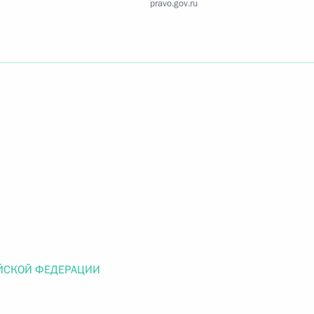
pravo.gov.ru
Найти документ
o.gov.ru
 г. № 259-ФЗ
льного закона «О статусе военнослужащих» и статью 86
 Российской Федерации»
ЙСКОЙ ФЕДЕРАЦИИ
 г. № 265-ФЗ