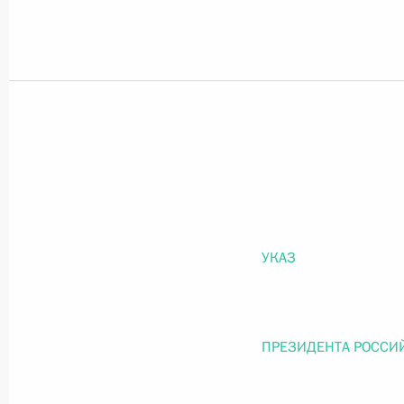
Официальный портал правовой информации
prav
26 июля 2026 года
Федеральный закон от 26.07.2026
О внесении изменений в статью 11 Федера
УКАЗ
Федерального закона «Об образовании в
26 июля 2026 года
ПРЕЗИДЕНТА РОССИ
Федеральный закон от 26.07.2026