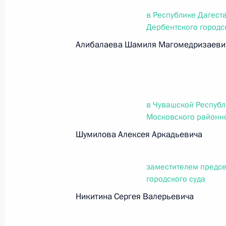
в Республике Дагест
Дербентского городс
Федеральный закон от 26.07.2026
Алибалаева Шамиля Магомедризаеви
О внесении изменений в статьи 85 и 102 
кодекса Российской Федерации
26 июля 2026 года
в Чувашской Республ
Московского районно
Федеральный закон от 26.07.2026
Шумилова Алексея Аркадьевича
О внесении изменений в Трудовой кодекс
26 июля 2026 года
заместителем предс
городского суда
Никитина Сергея Валерьевича
Федеральный закон от 26.07.2026
О внесении изменений в Федеральный за