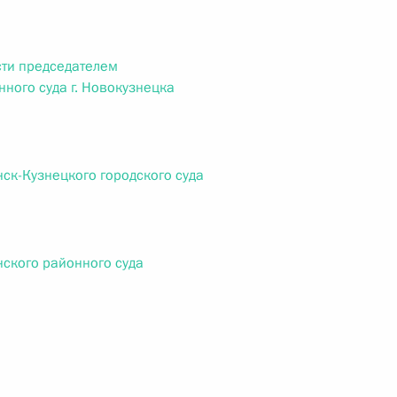
овом статусе представительств компетентных органов
в Российской Федерации и Киргизской Республике
ти председателем
ного суда г. Новокузнецка
 г. № 252-ФЗ
его водного транспорта Российской Федерации и статью 1
ск-Кузнецкого городского суда
инства измерений»
ского районного суда
 г. № 250-ФЗ
кой Федерации об административных правонарушениях