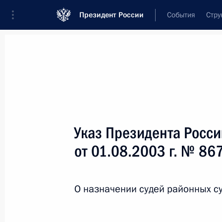
Президент России
События
Стру
Новости
Поручения Президента
Банк
Название документа или его номер
Указ Президента Росс
Текст в документе
от 01.08.2003 г. № 86
Вид документа
О назначении судей районных с
Все
Дата вступления в силу...
или 