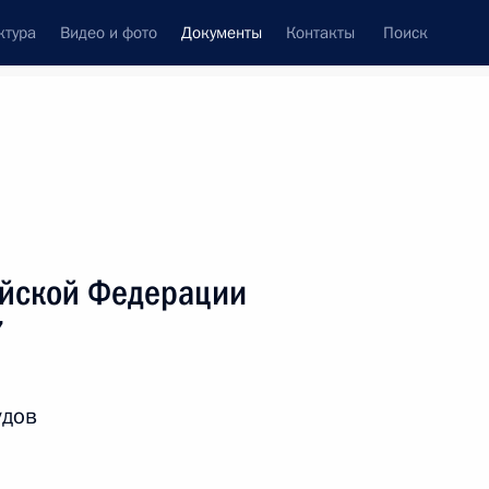
ктура
Видео и фото
Документы
Контакты
Поиск
 документов
Справка
Конституция России
ийской Федерации
7
удов
дата принятия