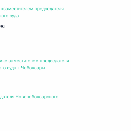
анзаместителем председателя
кого суда
 г. № 242-ФЗ
ча
части первой и статью 227–1 части второй Налогового
ике заместителем председателя
го суда г. Чебоксары
 г. № 246-ФЗ
 Российской Федерации
едателя Новочебоксарского
 г. № 268-ФЗ
кон «О пробации в Российской Федерации»