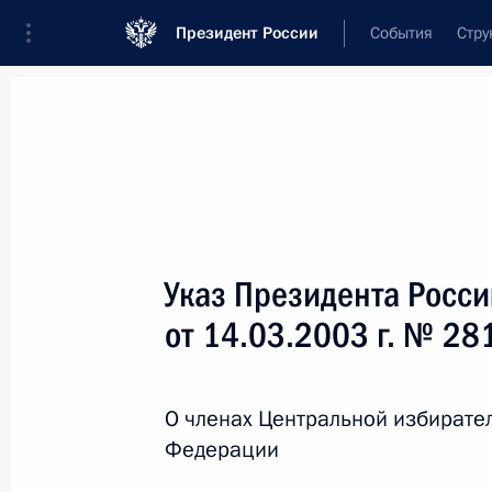
Президент России
События
Стру
Новости
Поручения Президента
Банк
Название документа или его номер
Указ Президента Росс
Текст в документе
от 14.03.2003 г. № 28
Вид документа
О членах Центральной избирате
Все
Федерации
Дата вступления в силу...
или 