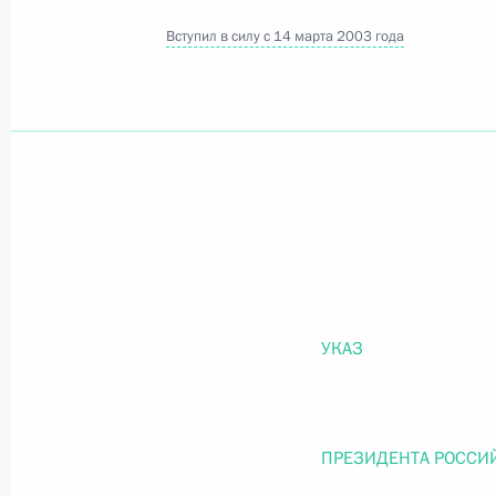
Вступил в силу с 14 марта 2003 года
Официальный портал правовой информации
prav
26 июля 2026 года
Федеральный закон от 26.07.2026
О внесении изменений в статью 11 Федера
Федерального закона «Об образовании в
УКАЗ
26 июля 2026 года
ПРЕЗИДЕНТА РОССИ
Федеральный закон от 26.07.2026