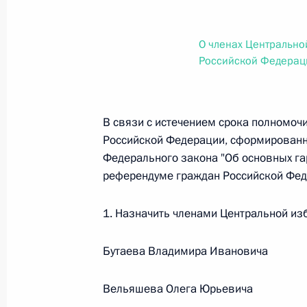
О внесении изменений в статью 12 Федер
законодательные акты Российской Федер
26 июля 2026 года
О членах Центрально
Российской Федерац
Федеральный закон от 26.07.2026
В связи с истечением срока полномоч
О внесении изменений в Федеральный за
Российской Федерации, сформированной
юрисдикции в Российской Федерации»
Федерального закона "Об основных гар
26 июля 2026 года
референдуме граждан Российской Фед
1. Назначить членами Центральной из
Федеральный закон от 26.07.2026
Бутаева Владимира Ивановича
О внесении изменений в статью 12 Федер
недвижимости»
Вельяшева Олега Юрьевича
26 июля 2026 года