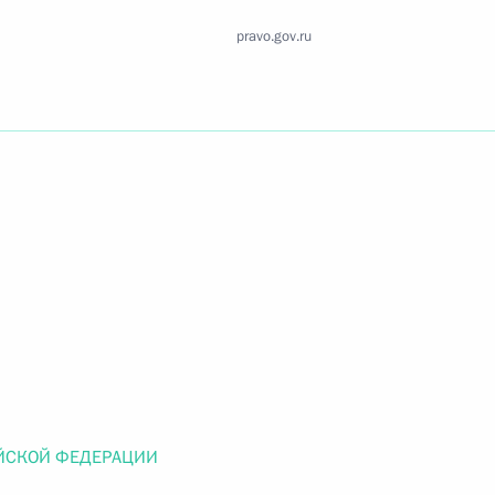
Найти документ
pravo.gov.ru
o.gov.ru
 г. № 259-ФЗ
льного закона «О статусе военнослужащих» и статью 86
 Российской Федерации»
ЙСКОЙ ФЕДЕРАЦИИ
 г. № 265-ФЗ