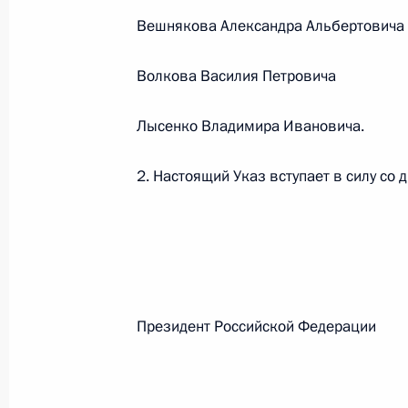
Вешнякова Александра Альбертовича
Федеральный закон от 26.07.2026
Волкова Василия Петровича
О внесении изменений в статьи 85 и 102 
кодекса Российской Федерации
Лысенко Владимира Ивановича.
26 июля 2026 года
2. Настоящий Указ вступает в силу со 
Федеральный закон от 26.07.2026
О внесении изменений в Трудовой кодекс
26 июля 2026 года
Президент Российской Феде
Федеральный закон от 26.07.2026
О внесении изменений в Федеральный за