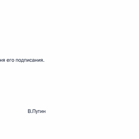
 г. № 242-ФЗ
части первой и статью 227–1 части второй Налогового
дня его подписания.
 г. № 246-ФЗ
 Российской Федерации
рации В.Путин
 г. № 268-ФЗ
кон «О пробации в Российской Федерации»