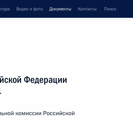
ктура
Видео и фото
Документы
Контакты
Поиск
 документов
Справка
Конституция России
ийской Федерации
1
льной комиссии Российской
дата принятия