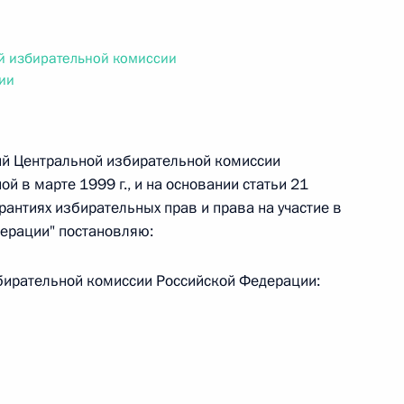
ального закона «О персональных данных» и отдельные
ации
й избирательной комиссии
ии
 г. № 256-ФЗ
ий Центральной избирательной комиссии
кон «О присяжных заседателях федеральных судов общей
 в марте 1999 г., и на основании статьи 21
антиях избирательных прав и права на участие в
ерации" постановляю:
бирательной комиссии Российской Федерации:
 г. № 263-ФЗ
ального закона «О государственной регистрации