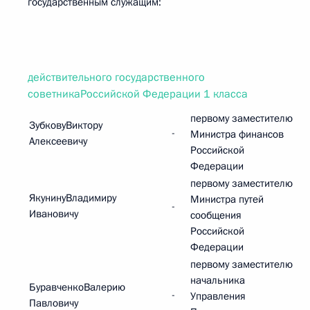
государственным служащим:
действительного государственного
советникаРоссийской Федерации 1 класса
первому заместителю
ЗубковуВиктору
-
Министра финансов
Алексеевичу
Российской
Федерации
первому заместителю
ЯкунинуВладимиру
Министра путей
-
Ивановичу
сообщения
Российской
Федерации
первому заместителю
начальника
БуравченкоВалерию
-
Управления
Павловичу