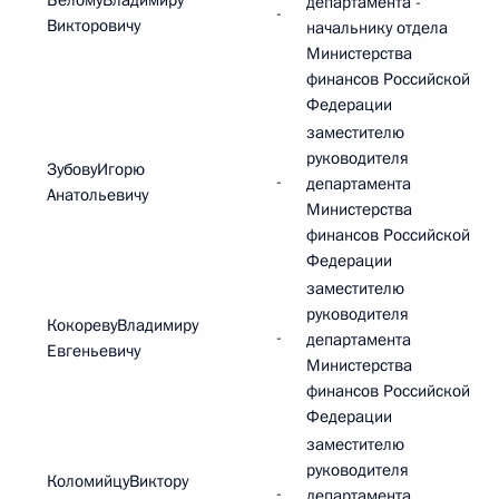
БеломуВладимиру
департамента -
-
Викторовичу
начальнику отдела
Министерства
финансов Российской
Федерации
заместителю
руководителя
ЗубовуИгорю
-
департамента
Анатольевичу
Министерства
финансов Российской
Федерации
заместителю
руководителя
КокоревуВладимиру
-
департамента
Евгеньевичу
Министерства
финансов Российской
Федерации
заместителю
руководителя
КоломийцуВиктору
-
департамента