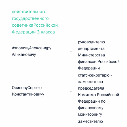
действительного
государственного
советникаРоссийской
Федерации 3 класса
руководителю
АхполовуАлександру
департамента
-
Алихановичу
Министерства
финансов Российской
Федерации
статс-секретарю -
заместителю
ОсиповуСергею
председателя
-
Константиновичу
Комитета Российской
Федерации по
финансовому
мониторингу
заместителю