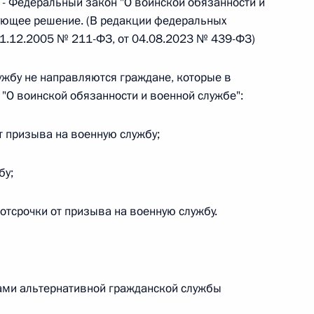
 - Федеральный закон "О воинской обязанности и
вующее решение. (В редакции федеральных
 г. № 266-ФЗ
31.12.2005 № 211-ФЗ, от 04.08.2023 № 439-ФЗ)
 Российской Федерации «О защите прав потребителей»
ужбу не направляются граждане, которые в
"О воинской обязанности и военной службе":
 призыва на военную службу;
 г. № 247-ФЗ
екса Российской Федерации об административных
бу;
отсрочки от призыва на военную службу.
 г. № 245-ФЗ
нами альтернативной гражданской службы
ельством Российской Федерации и Правительством
сфере деятельности с драгоценными металлами,