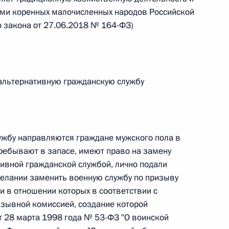
овом статусе представительств компетентных органов
ми коренных малочисленных народов Российской
в Российской Федерации и Киргизской Республике
 закона от 27.06.2018 № 164-ФЗ)
 г. № 252-ФЗ
 альтернативную гражданскую службу
его водного транспорта Российской Федерации и статью 1
инства измерений»
ужбу направляются граждане мужского пола в
 пребывают в запасе, имеют право на замену
ивной гражданской службой, лично подали
 г. № 250-ФЗ
елании заменить военную службу по призыву
кой Федерации об административных правонарушениях
и в отношении которых в соответствии с
ывной комиссией, создание которой
 28 марта 1998 года № 53-ФЗ "О воинской