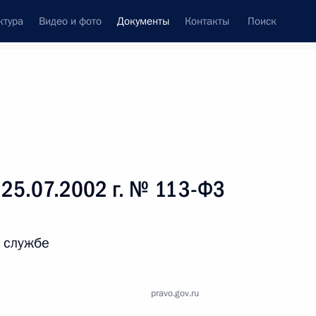
ктура
Видео и фото
Документы
Контакты
Поиск
 документов
Справка
Конституция России
 25.07.2002 г. № 113-ФЗ
 службе
pravo.gov.ru
дата принятия