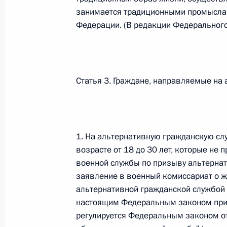
Министров Киргизской Республики о прав
занимается традиционными промысла
по вопросам внутренних дел и миграции 
Федерации. (В редакции Федерального
26 июля 2026 года
Федеральный закон от 26.07.2026
Статья 3. Граждане, направляемые на
О внесении изменений в Кодекс внутренн
Федерального закона «Об обеспечении ед
26 июля 2026 года
1. На альтернативную гражданскую сл
возрасте от 18 до 30 лет, которые не
военной службы по призыву альтернат
Федеральный закон от 26.07.2026
заявление в военный комиссариат о ж
О внесении изменений в Кодекс Российс
альтернативной гражданской службой 
настоящим Федеральным законом приз
26 июля 2026 года
регулируется Федеральным законом от