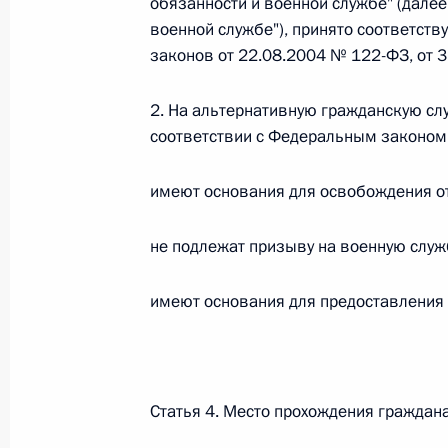
обязанности и военной службе" (далее
военной службе"), принято соответст
Федеральный закон от 26.07.2026
законов от 22.08.2004 № 122-ФЗ, от 
О внесении изменения в статью 6 Закона
2. На альтернативную гражданскую сл
26 июля 2026 года
соответствии с Федеральным законом 
имеют основания для освобождения от
Федеральный закон от 26.07.2026
О внесении изменений в статью 9.21 Код
не подлежат призыву на военную служ
правонарушениях
26 июля 2026 года
имеют основания для предоставления 
Федеральный закон от 26.07.2026
Статья 4. Место прохождения гражда
О ратификации Соглашения между Правит
Республики Беларусь о сотрудничестве в 