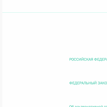
Официальный портал правовой информации
prav
26 июля 2026 года
Федеральный закон от 26.07.2026
РОССИЙСКАЯ ФЕДЕР
О внесении изменений в статью 11 Федера
Федерального закона «Об образовании в
26 июля 2026 года
ФЕДЕРАЛЬНЫЙ ЗАК
Федеральный закон от 26.07.2026
Об альтернативной г