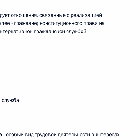
рует отношения, связанные с реализацией
 г. № 242-ФЗ
лее - граждане) конституционного права на
ьтернативной гражданской службой.
части первой и статью 227–1 части второй Налогового
 г. № 246-ФЗ
 Российской Федерации
я служба
 г. № 268-ФЗ
 - особый вид трудовой деятельности в интересах
кон «О пробации в Российской Федерации»