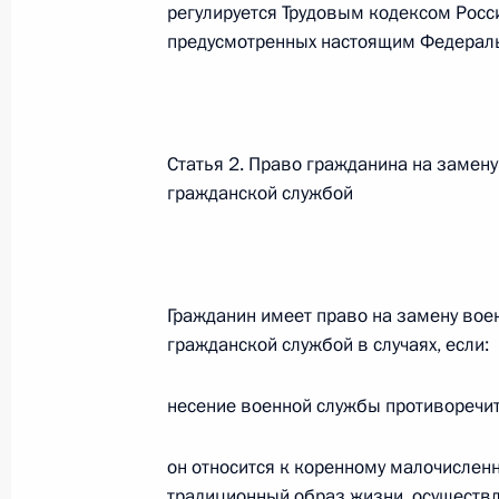
регулируется Трудовым кодексом Росс
Федеральный закон от 26.07.2026
предусмотренных настоящим Федерал
О внесении изменений в статью 13–2 Фед
и признании утратившим силу пункта 1 ча
изменений в Федеральный закон „Об акта
Статья 2. Право гражданина на замен
26 июля 2026 года
гражданской службой
Федеральный закон от 26.07.2026
О внесении изменения в статью 10 Федер
Гражданин имеет право на замену вое
26 июля 2026 года
гражданской службой в случаях, если:
несение военной службы противоречи
Федеральный закон от 26.07.2026
он относится к коренному малочислен
О ратификации Соглашения между Правит
традиционный образ жизни, осуществл