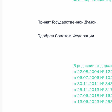
О внесении изменений в статью 12 Федер
законодательные акты Российской Федер
26 июля 2026 года
Принят Государственной Думо
Одобрен Советом Федерации
Федеральный закон от 26.07.2026
О внесении изменений в Федеральный за
юрисдикции в Российской Федерации»
26 июля 2026 года
(В редакции федерал
от 22.08.2004 № 122
от 06.07.2006 № 104
Федеральный закон от 26.07.2026
от 30.11.2011 № 343
от 25.11.2013 № 317
О внесении изменений в статью 12 Федер
от 27.06.2018 № 164
недвижимости»
от 13.06.2023 № 253
26 июля 2026 года