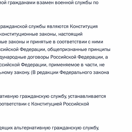
емой гражданами взамен военной службы по
гражданской службы являются Конституция
конституционные законы, настоящий
 г. № 267-ФЗ
ые законы и принятые в соответствии с ними
льного закона «О благотворительной деятельности
ссийской Федерации, общепризнанные принципы
дународные договоры Российской Федерации, а
ссийской Федерации, применяемое в части, не
ному закону. (В редакции Федерального закона
 г. № 251-ФЗ
нативную гражданскую службу, устанавливается
с Российской Федерации и статьи 31 и 151 Уголовно-
ответствии с Конституцией Российской
дерации
одящих альтернативную гражданскую службу,