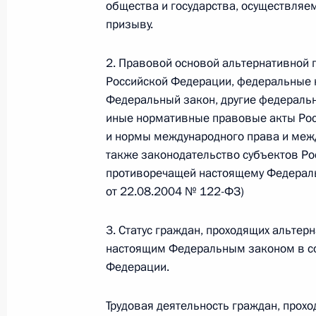
общества и государства, осуществля
26 июля 2026 года
призыву.
2. Правовой основой альтернативной 
Российской Федерации, федеральные 
Федеральный закон от 26.07.2026
Федеральный закон, другие федеральн
О внесении изменения в статью 2 Федера
иные нормативные правовые акты Ро
и добровольчестве (волонтерстве)»
и нормы международного права и меж
26 июля 2026 года
также законодательство субъектов Ро
противоречащей настоящему Федераль
от 22.08.2004 № 122-ФЗ)
Федеральный закон от 26.07.2026
3. Статус граждан, проходящих альтер
О внесении изменений в Уголовный кодек
настоящим Федеральным законом в со
процессуального кодекса Российской Фе
Федерации.
26 июля 2026 года
Трудовая деятельность граждан, прох