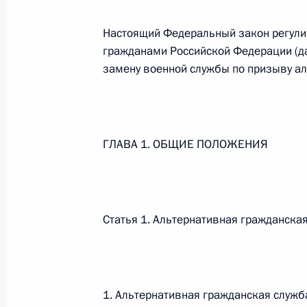
Настоящий Федеральный закон регули
Федеральный закон от 26.07.2026
гражданами Российской Федерации (да
замену военной службы по призыву ал
О внесении изменений в статьи 85 и 102 
кодекса Российской Федерации
26 июля 2026 года
ГЛАВА 1. ОБЩИЕ ПОЛОЖЕНИЯ
Федеральный закон от 26.07.2026
О внесении изменений в Трудовой кодекс
26 июля 2026 года
Статья 1. Альтернативная гражданска
Федеральный закон от 26.07.2026
1. Альтернативная гражданская служба
О внесении изменений в Федеральный за