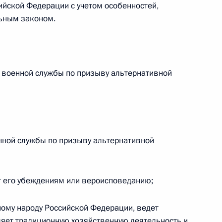
ийской Федерации с учетом особенностей,
 г. № 264-ФЗ
ьным законом.
ерального закона «Об актах гражданского состояния»
сти 13 статьи 3 Федерального закона «О внесении
х гражданского состояния“
у военной службы по призыву альтернативной
 г. № 270-ФЗ
ального закона «Об автономных учреждениях»
нной службы по призыву альтернативной
т его убеждениям или вероисповеданию;
 г. № 244-ФЗ
ному народу Российской Федерации, ведет
ельством Российской Федерации и Кабинетом
яет традиционную хозяйственную деятельность и