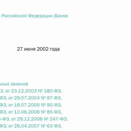
ального закона «О персональных данных» и отдельные
ации
е Российской Федерации (Банке
 г. № 256-ФЗ
й 27 июня 2002 года
кон «О присяжных заседателях федеральных судов общей
ьных законов
З, от 23.12.2003 № 180-ФЗ,
 г. № 263-ФЗ
ФЗ, от 29.07.2004 № 97-ФЗ,
ФЗ, от 18.07.2005 № 90-ФЗ,
ального закона «О государственной регистрации
ФЗ, от 12.06.2006 № 85-ФЗ,
-ФЗ, от 29.12.2006 № 247-ФЗ,
ФЗ, от 26.04.2007 № 63-ФЗ,