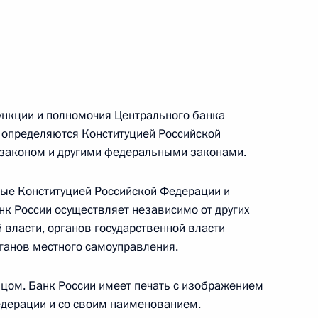
 г. № 266-ФЗ
 Российской Федерации «О защите прав потребителей»
 функции и полномочия Центрального банка
 определяются Конституцией Российской
 г. № 247-ФЗ
законом и другими федеральными законами.
екса Российской Федерации об административных
ные Конституцией Российской Федерации и
к России осуществляет независимо от других
 власти, органов государственной власти
ганов местного самоуправления.
 г. № 245-ФЗ
цом. Банк России имеет печать с изображением
ельством Российской Федерации и Правительством
едерации и со своим наименованием.
сфере деятельности с драгоценными металлами,