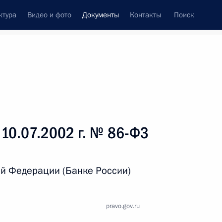
ктура
Видео и фото
Документы
Контакты
Поиск
 документов
Справка
Конституция России
 10.07.2002 г. № 86-ФЗ
й Федерации (Банке России)
pravo.gov.ru
дата принятия