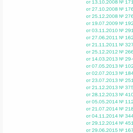
от 13.10.2008 № 171
от 27.10.2008 № 176
от 25.12.2008 № 276
Федеральный закон от 26.07.2026
от 19.07.2009 № 192
от 03.11.2010 № 291
О внесении изменений в статьи 85 и 102 
кодекса Российской Федерации
от 27.06.2011 № 162
от 21.11.2011 № 327
26 июля 2026 года
от 25.12.2012 № 266
от 14.03.2013 № 29-
от 07.05.2013 № 102
Федеральный закон от 26.07.2026
от 02.07.2013 № 184
от 23.07.2013 № 251
О внесении изменений в Трудовой кодекс
от 21.12.2013 № 375
26 июля 2026 года
от 28.12.2013 № 410
от 05.05.2014 № 112
от 21.07.2014 № 218
от 04.11.2014 № 344
Федеральный закон от 26.07.2026
от 29.12.2014 № 451
от 29.06.2015 № 167
О внесении изменений в Федеральный за