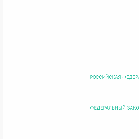
Официальный портал правовой информации
prav
26 июля 2026 года
Федеральный закон от 26.07.2026
РОССИЙСКАЯ ФЕДЕР
О внесении изменений в статью 11 Федера
Федерального закона «Об образовании в
26 июля 2026 года
ФЕДЕРАЛЬНЫЙ ЗАК
Федеральный закон от 26.07.2026