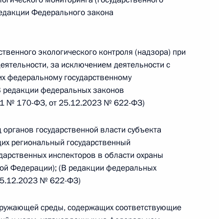
редакции Федерального закона
твенного экологического контроля (надзора) при
 г. № 267-ФЗ
деятельности, за исключением деятельности с
х федеральному государственному
льного закона «О благотворительной деятельности
(В редакции федеральных законов
21 № 170-ФЗ, от 25.12.2023 № 622-ФЗ)
 органов государственной власти субъекта
их региональный государственный
 г. № 251-ФЗ
ударственных инспекторов в области охраны
с Российской Федерации и статьи 31 и 151 Уголовно-
ой Федерации); (В редакции федеральных
дерации
25.12.2023 № 622-ФЗ)
кружающей среды, содержащих соответствующие