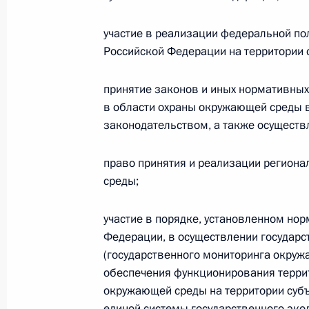
участие в реализации федеральной по
Федеральный закон от 26.07.2026
Российской Федерации на территории 
О внесении изменений в статьи 85 и 102 
кодекса Российской Федерации
принятие законов и иных нормативных
в области охраны окружающей среды 
26 июля 2026 года
законодательством, а также осуществ
право принятия и реализации регион
Федеральный закон от 26.07.2026
среды;
О внесении изменений в Трудовой кодекс
участие в порядке, установленном н
26 июля 2026 года
Федерации, в осуществлении государс
(государственного мониторинга окру
обеспечения функционирования терри
Федеральный закон от 26.07.2026
окружающей среды на территории суб
О внесении изменений в Федеральный за
единой системы государственного эко