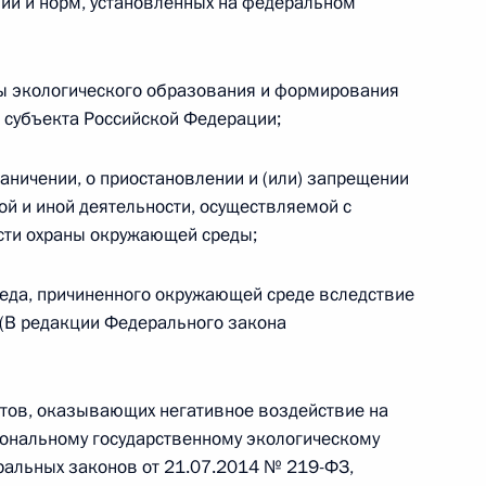
ий и норм, установленных на федеральном
 г. № 264-ФЗ
ерального закона «Об актах гражданского состояния»
мы экологического образования и формирования
сти 13 статьи 3 Федерального закона «О внесении
и субъекта Российской Федерации;
х гражданского состояния“
аничении, о приостановлении и (или) запрещении
ой и иной деятельности, осуществляемой с
сти охраны окружающей среды;
 г. № 270-ФЗ
еда, причиненного окружающей среде вследствие
ального закона «Об автономных учреждениях»
 (В редакции Федерального закона
ктов, оказывающих негативное воздействие на
 г. № 244-ФЗ
ональному государственному экологическому
еральных законов от 21.07.2014 № 219-ФЗ,
ельством Российской Федерации и Кабинетом