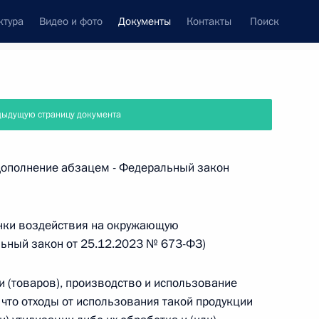
ктура
Видео и фото
Документы
Контакты
Поиск
 документов
Справка
Конституция России
дыдущую страницу документа
(Дополнение абзацем - Федеральный закон
нки воздействия на окружающую
льный закон от 25.12.2023 № 673-ФЗ)
и (товаров), производство и использование
, что отходы от использования такой продукции
дата принятия