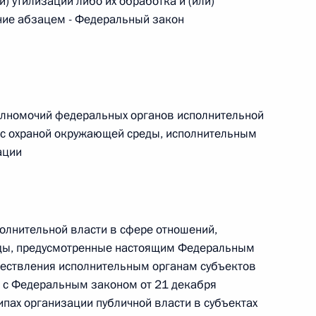
и) утилизации либо их обработка и (или)
Найти документ
ние абзацем - Федеральный закон
o.gov.ru
олномочий федеральных органов исполнительной
 с охраной окружающей среды, исполнительным
ации
 г. № 259-ФЗ
льного закона «О статусе военнослужащих» и статью 86
 Российской Федерации»
олнительной власти в сфере отношений,
еды, предусмотренные настоящим Федеральным
ществления исполнительным органам субъектов
и с Федеральным законом от 21 декабря
 г. № 265-ФЗ
пах организации публичной власти в субъектах