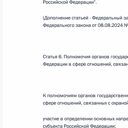
Российской Федерации".
О внесении изменений в статью 12 Федер
законодательные акты Российской Федер
(Дополнение статьей - Федеральный з
26 июля 2026 года
Федерального закона от 08.08.2024 
Федеральный закон от 26.07.2026
О внесении изменений в Федеральный за
Статья 6. Полномочия органов государ
юрисдикции в Российской Федерации»
Федерации в сфере отношений, связа
26 июля 2026 года
Федеральный закон от 26.07.2026
К полномочиям органов государственн
сфере отношений, связанных с охрано
О внесении изменений в статью 12 Федер
недвижимости»
участие в определении основных напр
26 июля 2026 года
субъекта Российской Федерации;