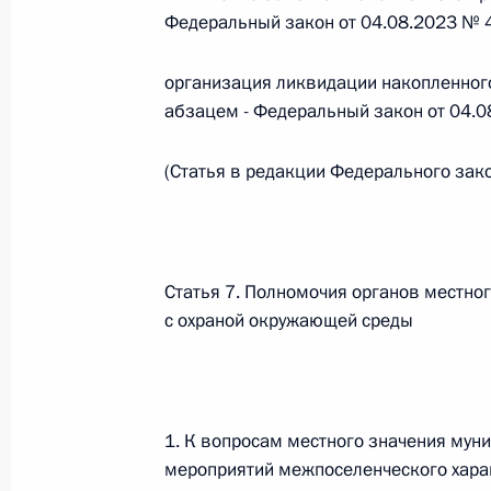
Федеральный закон от 04.08.2023 № 
Федеральный закон от 26.07.2026
организация ликвидации накопленног
О внесении изменения в статью 6 Закона
абзацем - Федеральный закон от 04.
26 июля 2026 года
(Статья в редакции Федерального зак
Федеральный закон от 26.07.2026
О внесении изменений в статью 9.21 Код
правонарушениях
Статья 7. Полномочия органов местно
с охраной окружающей среды
26 июля 2026 года
Федеральный закон от 26.07.2026
1. К вопросам местного значения мун
О ратификации Соглашения между Правит
мероприятий межпоселенческого хара
Республики Беларусь о сотрудничестве в 