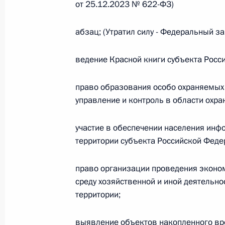
Министров Киргизской Республики о прав
от 25.12.2023 № 622-ФЗ)
по вопросам внутренних дел и миграции 
26 июля 2026 года
абзац; (Утратил силу - Федеральный з
ведение Красной книги субъекта Росс
Федеральный закон от 26.07.2026
право образования особо охраняемых 
О внесении изменений в Кодекс внутренн
управление и контроль в области охра
Федерального закона «Об обеспечении ед
26 июля 2026 года
участие в обеспечении населения инф
территории субъекта Российской Феде
Федеральный закон от 26.07.2026
право организации проведения эконо
среду хозяйственной и иной деятельн
О внесении изменений в Кодекс Российс
территории;
26 июля 2026 года
выявление объектов накопленного вр