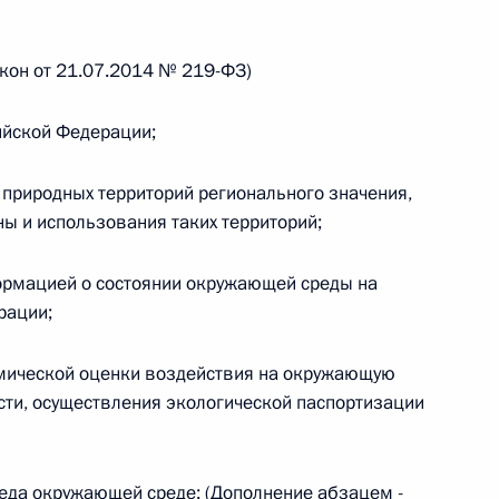
овом статусе представительств компетентных органов
в Российской Федерации и Киргизской Республике
акон от 21.07.2014 № 219-ФЗ)
ийской Федерации;
 г. № 252-ФЗ
природных территорий регионального значения,
его водного транспорта Российской Федерации и статью 1
ны и использования таких территорий;
инства измерений»
ормацией о состоянии окружающей среды на
рации;
 г. № 250-ФЗ
мической оценки воздействия на окружающую
ости, осуществления экологической паспортизации
кой Федерации об административных правонарушениях
еда окружающей среде; (Дополнение абзацем -