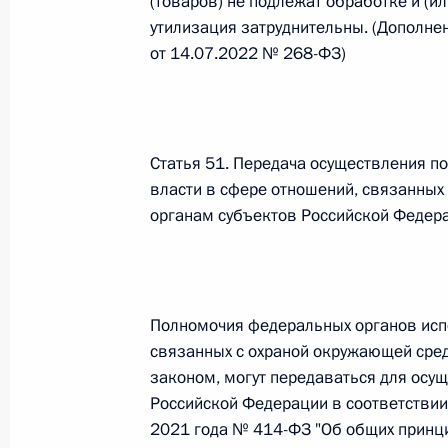
(товаров) не подлежат обработке и (ил
утилизация затруднительны. (Дополне
от 14.07.2022 № 268-ФЗ)
Официальный портал правовой информации
prav
Статья 51. Передача осуществления п
власти в сфере отношений, связанных
26 июля 2026 года
органам субъектов Российской Федер
Федеральный закон от 26.07.2026
О внесении изменений в статью 11 Федера
Федерального закона «Об образовании в
Полномочия федеральных органов исп
26 июля 2026 года
связанных с охраной окружающей ср
законом, могут передаваться для осу
Российской Федерации в соответстви
Федеральный закон от 26.07.2026
2021 года № 414-ФЗ "Об общих принци