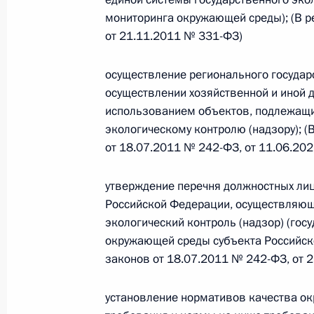
мониторинга окружающей среды); (В 
26 июля 2026 года
от 21.11.2011 № 331-ФЗ)
осуществление регионального государс
Федеральный закон от 26.07.2026
осуществлении хозяйственной и иной 
использованием объектов, подлежащи
О внесении изменения в статью 2 Федера
и добровольчестве (волонтерстве)»
экологическому контролю (надзору); 
от 18.07.2011 № 242-ФЗ, от 11.06.20
26 июля 2026 года
утверждение перечня должностных лиц
Российской Федерации, осуществляющ
Федеральный закон от 26.07.2026
экологический контроль (надзор) (гос
О внесении изменений в Уголовный кодек
окружающей среды субъекта Российск
процессуального кодекса Российской Фе
законов от 18.07.2011 № 242-ФЗ, от 
26 июля 2026 года
установление нормативов качества о