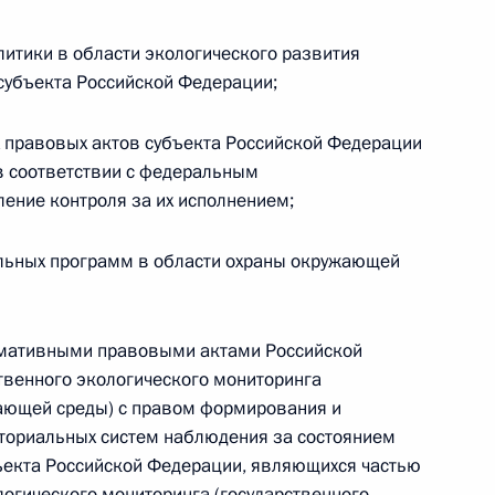
литики в области экологического развития
 г. № 242-ФЗ
субъекта Российской Федерации;
части первой и статью 227–1 части второй Налогового
 правовых актов субъекта Российской Федерации
в соответствии с федеральным
ление контроля за их исполнением;
альных программ в области охраны окружающей
 г. № 246-ФЗ
 Российской Федерации
ормативными правовыми актами Российской
твенного экологического мониторинга
жающей среды) с правом формирования и
ториальных систем наблюдения за состоянием
 г. № 268-ФЗ
ъекта Российской Федерации, являющихся частью
кон «О пробации в Российской Федерации»
логического мониторинга (государственного