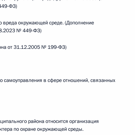
449-ФЗ)
 г. № 266-ФЗ
о вреда окружающей среде. (Дополнение
 Российской Федерации «О защите прав потребителей»
08.2023 № 449-ФЗ)
она от 31.12.2005 № 199-ФЗ)
 г. № 247-ФЗ
екса Российской Федерации об административных
го самоуправления в сфере отношений, связанных
 г. № 245-ФЗ
иципального района относится организация
ельством Российской Федерации и Правительством
ктера по охране окружающей среды.
сфере деятельности с драгоценными металлами,