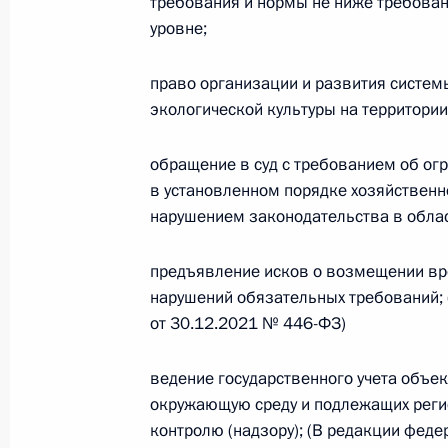
требования и нормы не ниже требован
уровне;
Федеральный закон от 26.07.2026
О внесении изменений в статью 13–2 Фед
право организации и развития систе
и признании утратившим силу пункта 1 ча
экологической культуры на территори
изменений в Федеральный закон „Об акта
26 июля 2026 года
обращение в суд с требованием об огр
в установленном порядке хозяйственн
нарушением законодательства в обла
Федеральный закон от 26.07.2026
предъявление исков о возмещении вр
О внесении изменения в статью 10 Федер
нарушений обязательных требований;
26 июля 2026 года
от 30.12.2021 № 446-ФЗ)
ведение государственного учета объе
Федеральный закон от 26.07.2026
окружающую среду и подлежащих реги
контролю (надзору); (В редакции фед
О ратификации Соглашения между Правит