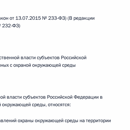
ального закона «О персональных данных» и отдельные
ации
акон от 13.07.2015 № 233-ФЗ) (В редакции
№ 232-ФЗ)
 г. № 256-ФЗ
кон «О присяжных заседателях федеральных судов общей
ственной власти субъектов Российской
нных с охраной окружающей среды
 г. № 263-ФЗ
ой власти субъектов Российской Федерации в
й окружающей среды, относятся:
ального закона «О государственной регистрации
авлений охраны окружающей среды на территории