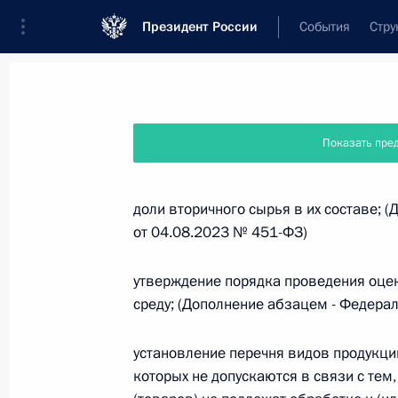
Президент России
События
Стру
Новости
Поручения Президента
Банк
Показать пре
Название документа или его номер
доли вторичного сырья в их составе; 
от 04.08.2023 № 451-ФЗ)
Текст в документе
утверждение порядка проведения оце
среду; (Дополнение абзацем - Федера
Вид документа
Все
установление перечня видов продукци
которых не допускаются в связи с тем
Дата вступления в силу...
или 