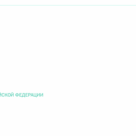
Найти документ
o.gov.ru
 г. № 259-ФЗ
льного закона «О статусе военнослужащих» и статью 86
 Российской Федерации»
ЙСКОЙ ФЕДЕРАЦИИ
 г. № 265-ФЗ