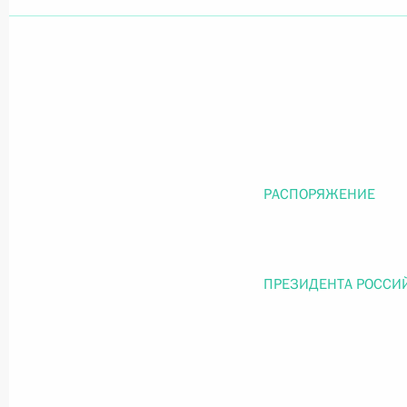
Официальный портал правовой информации
prav
26 июля 2026 года
РАСПОРЯЖЕНИЕ
Федеральный закон от 26.07.2026
О внесении изменений в статью 11 Федера
Федерального закона «Об образовании в
ПРЕЗИДЕНТА РОССИ
26 июля 2026 года
Федеральный закон от 26.07.2026