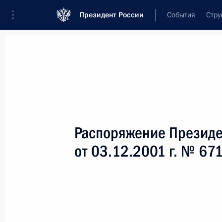
Президент России
События
Стру
Новости
Поручения Президента
Банк
Название документа или его номер
Распоряжение Президе
Текст в документе
от 03.12.2001 г. № 67
Вид документа
Все
Дата вступления в силу...
или 