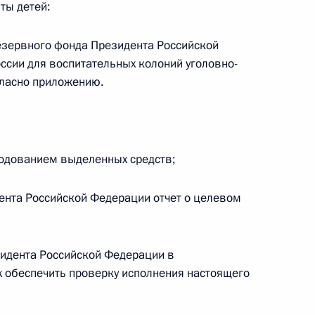
ты детей:
ального закона «О персональных данных» и отдельные
ации
 резервного фонда Президента Российской
ссии для воспитательных колоний уголовно-
гласно приложению.
 г. № 256-ФЗ
кон «О присяжных заседателях федеральных судов общей
ходованием выделенных средств;
ента Российской Федерации отчет о целевом
 г. № 263-ФЗ
идента Российской Федерации в
ального закона «О государственной регистрации
 обеспечить проверку исполнения настоящего