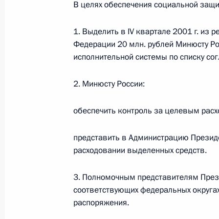
В целях обеспечения социальной защи
О внесении изменений в статью 12 Федер
законодательные акты Российской Федер
26 июля 2026 года
1. Выделить в IV квартале 2001 г. из
Федерации 20 млн. рублей Минюсту Ро
исполнительной системы по списку со
Федеральный закон от 26.07.2026
2. Минюсту России:
О внесении изменений в Федеральный за
юрисдикции в Российской Федерации»
обеспечить контроль за целевым рас
26 июля 2026 года
представить в Администрацию Презид
расходовании выделенных средств.
Федеральный закон от 26.07.2026
3. Полномочным представителям През
О внесении изменений в статью 12 Федер
соответствующих федеральных округах
недвижимости»
распоряжения.
26 июля 2026 года