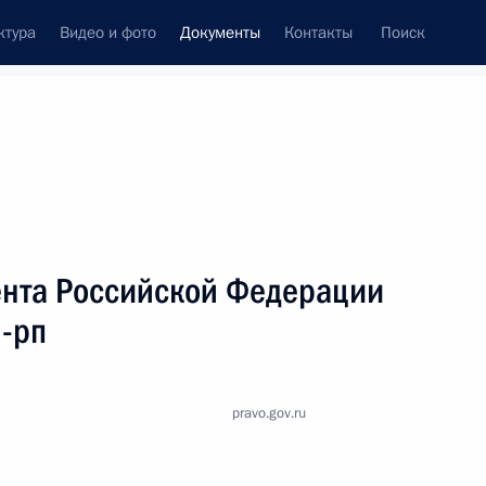
ктура
Видео и фото
Документы
Контакты
Поиск
 документов
Справка
Конституция России
нта Российской Федерации
1-рп
pravo.gov.ru
дата принятия