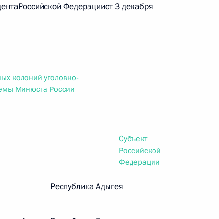
нтаРоссийской Федерацииот 3 декабря
 г. № 267-ФЗ
льного закона «О благотворительной деятельности
ых колоний уголовно-
темы Минюста России
Субъект
 г. № 251-ФЗ
Российской
Федерации
с Российской Федерации и статьи 31 и 151 Уголовно-
дерации
Республика Адыгея