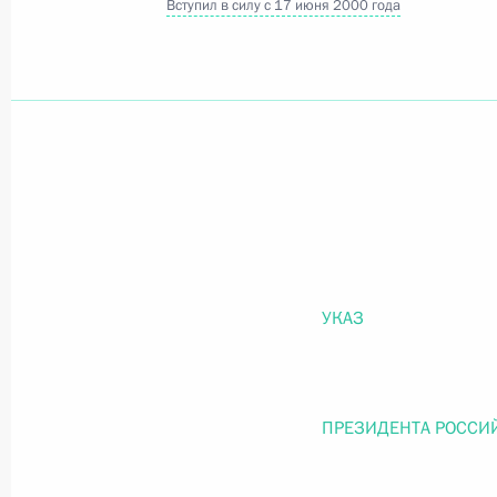
Вступил в силу с 17 июня 2000 года
Официальный портал правовой информации
prav
26 июля 2026 года
Федеральный закон от 26.07.2026
О внесении изменений в статью 11 Федера
УКАЗ
Федерального закона «Об образовании в
26 июля 2026 года
ПРЕЗИДЕНТА РОССИ
Федеральный закон от 26.07.2026