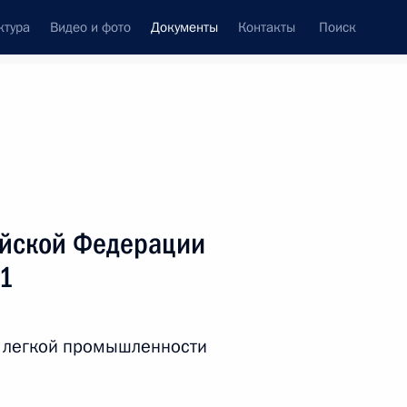
ктура
Видео и фото
Документы
Контакты
Поиск
 документов
Справка
Конституция России
ийской Федерации
11
и легкой промышленности
дата принятия