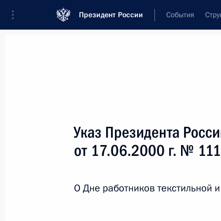
Президент России
События
Стру
Новости
Поручения Президента
Банк
Название документа или его номер
Указ Президента Росс
Текст в документе
от 17.06.2000 г. № 11
Вид документа
О Дне работников текстильной 
Все
Дата вступления в силу...
или 