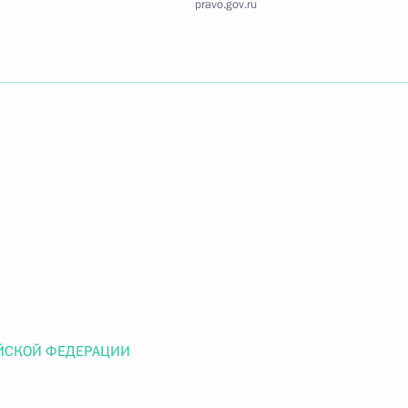
pravo.gov.ru
Найти документ
o.gov.ru
 г. № 259-ФЗ
льного закона «О статусе военнослужащих» и статью 86
 Российской Федерации»
ЙСКОЙ ФЕДЕРАЦИИ
 г. № 265-ФЗ