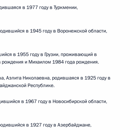
ившаяся в 1977 году в Туркмении,
 г. № 242-ФЗ
части первой и статью 227–1 части второй Налогового
одившийся в 1945 году в Воронежской области,
шийся в 1955 году в Грузии, проживающий в
да рождения и Михаилом 1984 года рождения.
 г. № 246-ФЗ
а, Аэлита Николаевна, родившаяся в 1925 году в
 Российской Федерации
айджанской Республике.
дившийся в 1967 году в Новосибирской области,
 г. № 268-ФЗ
одившийся в 1927 году в Азербайджане,
кон «О пробации в Российской Федерации»