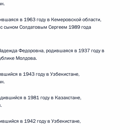
н.
 г. № 266-ФЗ
вшаяся в 1963 году в Кемеровской области,
 Российской Федерации «О защите прав потребителей»
с сыном Солдатовым Сергеем 1989 года
Надежда Федоровна, родившаяся в 1937 году в
ублике Молдова.
 г. № 247-ФЗ
екса Российской Федерации об административных
ившийся в 1943 году в Узбекистане,
н.
дившийся в 1981 году в Казахстане,
.
 г. № 245-ФЗ
ившийся в 1942 году в Узбекистане,
ельством Российской Федерации и Правительством
сфере деятельности с драгоценными металлами,