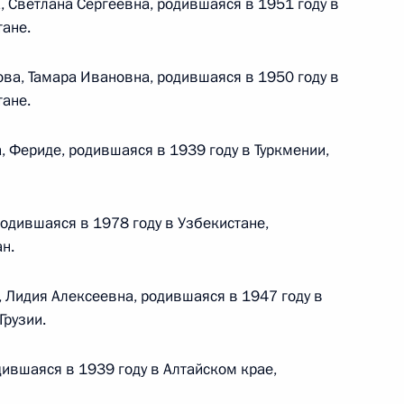
 Светлана Сергеевна, родившаяся в 1951 году в
Найти документ
ане.
o.gov.ru
ва, Тамара Ивановна, родившаяся в 1950 году в
ане.
, Фериде, родившаяся в 1939 году в Туркмении,
 г. № 259-ФЗ
одившаяся в 1978 году в Узбекистане,
н.
льного закона «О статусе военнослужащих» и статью 86
 Российской Федерации»
, Лидия Алексеевна, родившаяся в 1947 году в
рузии.
дившаяся в 1939 году в Алтайском крае,
 г. № 265-ФЗ