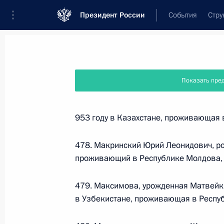
Президент России
События
Стру
Новости
Поручения Президента
Банк
Показать пре
Название документа или его номер
953 году в Казахстане, проживающая 
Текст в документе
478. Макринский Юрий Леонидович, ро
проживающий в Республике Молдова, 
Вид документа
479. Максимова, урожденная Матвейк
Все
в Узбекистане, проживающая в Респуб
Дата вступления в силу...
или 