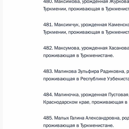
480. Максимова, урожденная Журкова,
Туркмении, проживающая в Туркменист
Официальный портал правовой информации
prav
481. Максимчук, урожденная Каменско
Туркмении, проживающая в Туркменист
482. Максумова, урожденная Хасанова
проживающая в Туркменистане.
26 июля 2026 года
Федеральный закон от 26.07.2026
483. Маликова Зульфира Радиковна, р
проживающая в Республике Узбекиста
О внесении изменений в статью 11 Федера
Федерального закона «Об образовании в
484. Малиночка, урожденная Пустовая
26 июля 2026 года
Краснодарском крае, проживающая в Г
485. Малых Галина Александровна, ро
Федеральный закон от 26.07.2026
проживающая в Туркменистане.