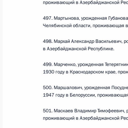
проживающий в Азербайджанской Рес
26 июля 2026 года
497. Мартынова, урожденная Губанова
Челябинской области, проживающая в
Федеральный закон от 26.07.2026
498. Мархай Александр Васильевич, р
О внесении изменения в статью 2 Федера
в Азербайджанской Республике.
и добровольчестве (волонтерстве)»
26 июля 2026 года
499. Марченко, урожденная Тетерятни
1930 году в Краснодарском крае, про
Федеральный закон от 26.07.2026
500. Маршалович, урожденная Посудн
1947 году в Белоруссии, проживающая
О внесении изменений в Уголовный кодек
процессуального кодекса Российской Фе
501. Маскаев Владимир Тимофеевич, 
26 июля 2026 года
проживающий в Азербайджанской Рес