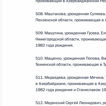
проживающий в Азербайджанской Рес
Министров Киргизской Республики о прав
по вопросам внутренних дел и миграции 
508. Маштакова, урожденная Суляева,
26 июля 2026 года
Пензенской области, проживающая в 
509. Машутина, урожденная Гусева, Е
Федеральный закон от 26.07.2026
Нижегородской области, проживающая
О внесении изменений в Кодекс внутренн
1982 года рождения.
Федерального закона «Об обеспечении ед
26 июля 2026 года
510. Мащенко, урожденная Попова, Ва
Тюменской области, проживающая в Т
511. Медведева, урожденная Мячина, 
Федеральный закон от 26.07.2026
в Азербайджане, проживающая в Азер
О внесении изменений в Кодекс Российс
1982 года рождения и Станиславом 19
26 июля 2026 года
512. Медянский Сергей Леонидович, р