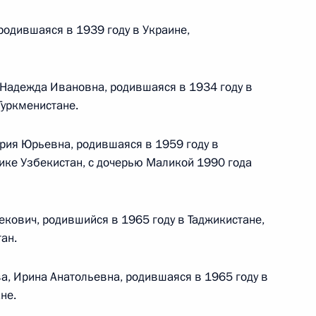
ального закона «О персональных данных» и отдельные
ации
одившаяся в 1939 году в Украине,
 Надежда Ивановна, родившаяся в 1934 году в
Туркменистане.
 г. № 256-ФЗ
кон «О присяжных заседателях федеральных судов общей
рия Юрьевна, родившаяся в 1959 году в
ке Узбекистан, с дочерью Маликой 1990 года
кович, родившийся в 1965 году в Таджикистане,
 г. № 263-ФЗ
ан.
ального закона «О государственной регистрации
, Ирина Анатольевна, родившаяся в 1965 году в
не.