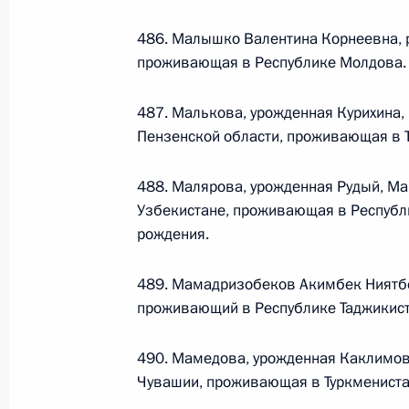
О внесении изменений в статью 12 Федер
законодательные акты Российской Федер
486. Малышко Валентина Корнеевна, р
26 июля 2026 года
проживающая в Республике Молдова.
487. Малькова, урожденная Курихина,
Пензенской области, проживающая в 
Федеральный закон от 26.07.2026
О внесении изменений в Федеральный за
488. Малярова, урожденная Рудый, Ма
юрисдикции в Российской Федерации»
Узбекистане, проживающая в Республи
26 июля 2026 года
рождения.
489. Мамадризобеков Акимбек Ниятбе
Федеральный закон от 26.07.2026
проживающий в Республике Таджикист
О внесении изменений в статью 12 Федер
недвижимости»
490. Мамедова, урожденная Каклимова
Чувашии, проживающая в Туркмениста
26 июля 2026 года