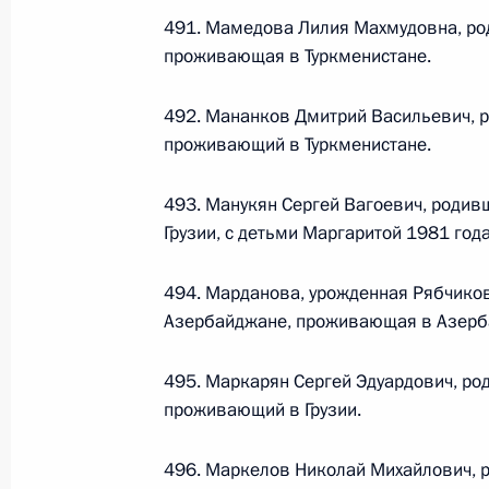
491. Мамедова Лилия Махмудовна, род
проживающая в Туркменистане.
Федеральный закон от 26.07.2026
О внесении изменений в статьи 85 и 102 
492. Мананков Дмитрий Васильевич, р
кодекса Российской Федерации
проживающий в Туркменистане.
26 июля 2026 года
493. Манукян Сергей Вагоевич, родив
Грузии, с детьми Маргаритой 1981 го
Федеральный закон от 26.07.2026
494. Марданова, урожденная Рябчиков
О внесении изменений в Трудовой кодекс
Азербайджане, проживающая в Азерб
26 июля 2026 года
495. Маркарян Сергей Эдуардович, ро
проживающий в Грузии.
Федеральный закон от 26.07.2026
496. Маркелов Николай Михайлович, р
О внесении изменений в Федеральный за