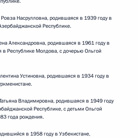
публике.
овом статусе представительств компетентных органов
в Российской Федерации и Киргизской Республике
 Ровза Насрулловна, родившаяся в 1939 году в
Азербайджанской Республике.
лена Александровна, родившаяся в 1961 году в
 г. № 252-ФЗ
 в Республике Молдова, с дочерью Ольгой
его водного транспорта Российской Федерации и статью 1
инства измерений»
лентина Устиновна, родившаяся в 1934 году в
уркменистане.
Татьяна Владимировна, родившаяся в 1949 году
 г. № 250-ФЗ
байджанской Республике, с детьми Ольгой
кой Федерации об административных правонарушениях
83 года рождения.
одившийся в 1958 году в Узбекистане,