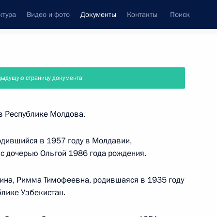
ктура
Видео и фото
Документы
Контакты
Поиск
 документов
Справка
Конституция России
дыдущую страницу документа
в Республике Молдова.
дившийся в 1957 году в Молдавии,
с дочерью Ольгой 1986 года рождения.
ина, Римма Тимофеевна, родившаяся в 1935 году
лике Узбекистан.
дата принятия