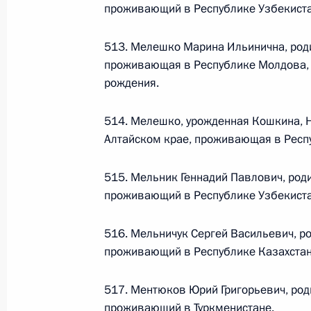
проживающий в Республике Узбекиста
Федеральный закон от 26.07.2026
513. Мелешко Марина Ильинична, роди
О внесении изменения в статью 6 Закона
проживающая в Республике Молдова, 
26 июля 2026 года
рождения.
514. Мелешко, урожденная Кошкина, 
Алтайском крае, проживающая в Респ
Федеральный закон от 26.07.2026
О внесении изменений в статью 9.21 Код
515. Мельник Геннадий Павлович, род
правонарушениях
проживающий в Республике Узбекиста
26 июля 2026 года
516. Мельничук Сергей Васильевич, ро
проживающий в Республике Казахстан
Федеральный закон от 26.07.2026
517. Ментюков Юрий Григорьевич, род
О ратификации Соглашения между Правит
проживающий в Туркменистане.
Республики Беларусь о сотрудничестве в 