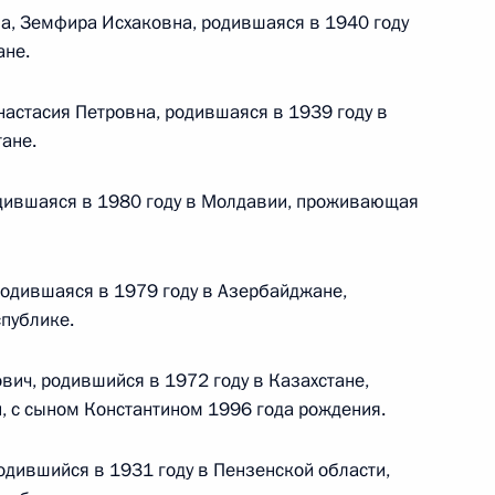
а, Земфира Исхаковна, родившаяся в 1940 году
 г. № 264-ФЗ
ане.
ерального закона «Об актах гражданского состояния»
сти 13 статьи 3 Федерального закона «О внесении
настасия Петровна, родившаяся в 1939 году в
х гражданского состояния“
ане.
одившаяся в 1980 году в Молдавии, проживающая
 г. № 270-ФЗ
одившаяся в 1979 году в Азербайджане,
ального закона «Об автономных учреждениях»
публике.
ич, родившийся в 1972 году в Казахстане,
 с сыном Константином 1996 года рождения.
 г. № 244-ФЗ
дившийся в 1931 году в Пензенской области,
ельством Российской Федерации и Кабинетом