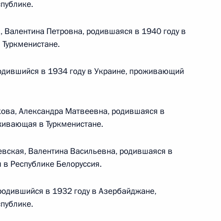
публике.
, Валентина Петровна, родившаяся в 1940 году в
 Туркменистане.
 г. № 267-ФЗ
одившийся в 1934 году в Украине, проживающий
льного закона «О благотворительной деятельности
кова, Александра Матвеевна, родившаяся в
живающая в Туркменистане.
 г. № 251-ФЗ
евская, Валентина Васильевна, родившаяся в
 в Республике Белоруссия.
с Российской Федерации и статьи 31 и 151 Уголовно-
дерации
родившийся в 1932 году в Азербайджане,
публике.