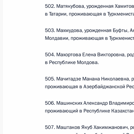
502. Матякубова, урожденная Хамитов
Федеральный закон от 26.07.2026
в Татарии, проживающая в Туркменист
О внесении изменений в статью 13–2 Фед
и признании утратившим силу пункта 1 ча
503. Махмудова, урожденная Буфты, А
изменений в Федеральный закон „Об акта
Молдавии, проживающая в Туркменист
26 июля 2026 года
504. Махортова Елена Викторовна, р
в Республике Молдова.
Федеральный закон от 26.07.2026
505. Мачитадзе Манана Николаевна, р
О внесении изменения в статью 10 Федер
проживающая в Азербайджанской Рес
26 июля 2026 года
506. Машинских Александр Владимиров
проживающий в Республике Казахстан,
Федеральный закон от 26.07.2026
507. Маштаков Якуб Хакимжанович, ро
О ратификации Соглашения между Правит