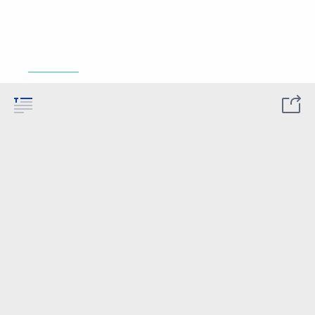
_________