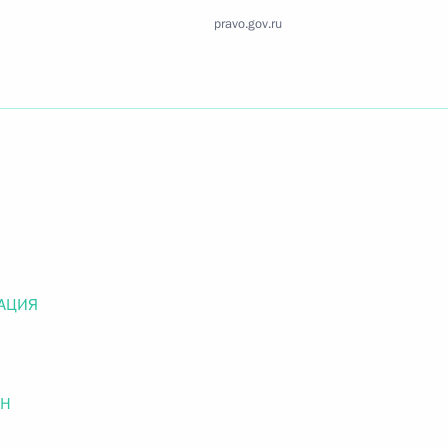
Найти документ
pravo.gov.ru
o.gov.ru
 г. № 259-ФЗ
льного закона «О статусе военнослужащих» и статью 86
 Российской Федерации»
АЦИЯ
ОН
 г. № 265-ФЗ