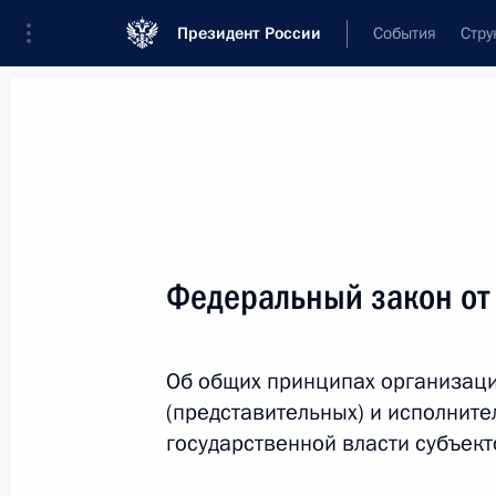
Президент России
События
Стру
Новости
Поручения Президента
Банк
Название документа или его номер
Федеральный закон от
Текст в документе
Об общих принципах организац
Вид документа
(представительных) и исполните
Все
государственной власти субъек
Дата вступления в силу...
или 