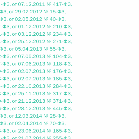
-ФЗ, от 07.12.2011 № 417-ФЗ,
 г. № 264-ФЗ
ФЗ, от 29.02.2012 № 15-ФЗ,
ФЗ, от 02.05.2012 № 40-ФЗ,
ерального закона «Об актах гражданского состояния»
-ФЗ, от 01.12.2012 № 210-ФЗ,
сти 13 статьи 3 Федерального закона «О внесении
-ФЗ, от 03.12.2012 № 234-ФЗ,
х гражданского состояния“
-ФЗ, от 25.12.2012 № 271-ФЗ,
ФЗ, от 05.04.2013 № 55-ФЗ,
-ФЗ, от 07.05.2013 № 104-ФЗ,
-ФЗ, от 07.06.2013 № 118-ФЗ,
-ФЗ, от 02.07.2013 № 176-ФЗ,
 г. № 270-ФЗ
-ФЗ, от 02.07.2013 № 185-ФЗ,
ального закона «Об автономных учреждениях»
-ФЗ, от 22.10.2013 № 284-ФЗ,
-ФЗ, от 25.11.2013 № 317-ФЗ,
-ФЗ, от 21.12.2013 № 371-ФЗ,
-ФЗ, от 28.12.2013 № 445-ФЗ,
ФЗ, от 12.03.2014 № 28-ФЗ,
 г. № 244-ФЗ
ФЗ, от 02.04.2014 № 70-ФЗ,
-ФЗ, от 23.06.2014 № 165-ФЗ,
ельством Российской Федерации и Кабинетом
-ФЗ, от 21.07.2014 № 255-ФЗ,