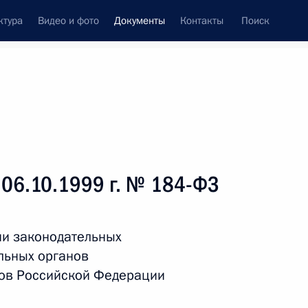
ктура
Видео и фото
Документы
Контакты
Поиск
 документов
Справка
Конституция России
 06.10.1999 г. № 184-ФЗ
ии законодательных
льных органов
тов Российской Федерации
дата принятия