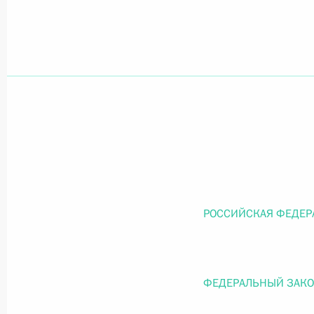
Официальный портал правовой информации
prav
26 июля 2026 года
Федеральный закон от 26.07.2026
О внесении изменений в статью 11 Федера
Федерального закона «Об образовании в
РОССИЙСКАЯ ФЕДЕР
26 июля 2026 года
ФЕДЕРАЛЬНЫЙ ЗАК
Федеральный закон от 26.07.2026