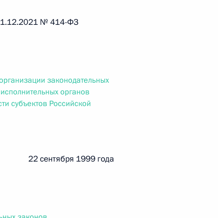
ального закона «О персональных данных» и отдельные
ации
 21.12.2021 № 414-ФЗ
 г. № 256-ФЗ
организации законодательных
и исполнительных органов
кон «О присяжных заседателях федеральных судов общей
сти субъектов Российской
 22 сентября 1999 года
 г. № 263-ФЗ
ального закона «О государственной регистрации
ьных законов