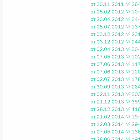
от 30.11.2011 № 364
Федеральный закон от 26.07.2026
от 28.02.2012 № 10-
от 23.04.2012 № 34-
О внесении изменений в статью 13–2 Фед
от 28.07.2012 № 137
и признании утратившим силу пункта 1 ча
от 03.12.2012 № 231
изменений в Федеральный закон „Об акта
от 03.12.2012 № 244
26 июля 2026 года
от 02.04.2013 № 30-
от 07.05.2013 № 102
от 07.06.2013 № 117
от 07.06.2013 № 120
Федеральный закон от 26.07.2026
от 02.07.2013 № 178
О внесении изменения в статью 10 Федер
от 30.09.2013 № 264
от 02.11.2013 № 303
26 июля 2026 года
от 21.12.2013 № 359
от 28.12.2013 № 416
от 21.02.2014 № 19-
Федеральный закон от 26.07.2026
от 12.03.2014 № 29-
от 27.05.2014 № 136
О ратификации Соглашения между Правит
от 28.06.2014 № 191