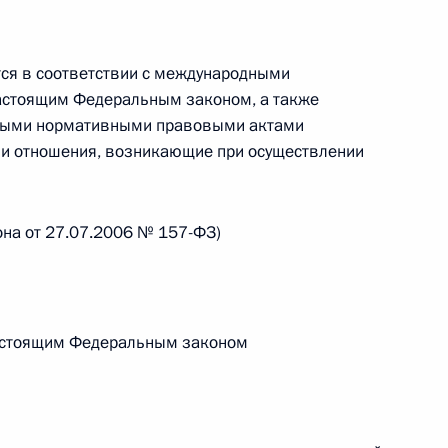
 г. № 264-ФЗ
тся в соответствии с международными
ерального закона «Об актах гражданского состояния»
сти 13 статьи 3 Федерального закона «О внесении
астоящим Федеральным законом, а также
х гражданского состояния“
ными нормативными правовыми актами
и отношения, возникающие при осуществлении
она от 27.07.2006 № 157-ФЗ)
 г. № 270-ФЗ
ального закона «Об автономных учреждениях»
настоящим Федеральным законом
 г. № 244-ФЗ
ельством Российской Федерации и Кабинетом