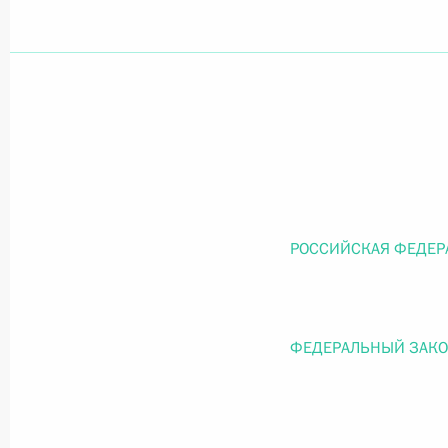
Официальный портал правовой информации
prav
26 июля 2026 года
Федеральный закон от 26.07.2026
РОССИЙСКАЯ ФЕДЕР
О внесении изменений в статью 11 Федера
Федерального закона «Об образовании в
26 июля 2026 года
ФЕДЕРАЛЬНЫЙ ЗАК
Федеральный закон от 26.07.2026