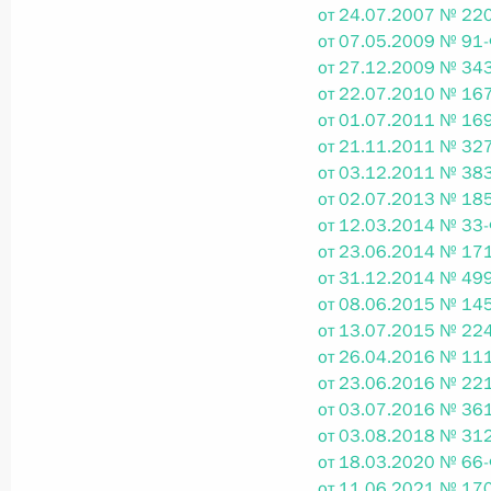
от 24.07.2007 № 220
от 07.05.2009 № 91-
от 27.12.2009 № 343
Федеральный закон от 26.07.2026
от 22.07.2010 № 167
О внесении изменений в статьи 85 и 102 
от 01.07.2011 № 169
кодекса Российской Федерации
от 21.11.2011 № 327
26 июля 2026 года
от 03.12.2011 № 383
от 02.07.2013 № 185
от 12.03.2014 № 33-
от 23.06.2014 № 171
Федеральный закон от 26.07.2026
от 31.12.2014 № 499
от 08.06.2015 № 145
О внесении изменений в Трудовой кодекс
от 13.07.2015 № 224
26 июля 2026 года
от 26.04.2016 № 111
от 23.06.2016 № 221
от 03.07.2016 № 361
от 03.08.2018 № 312
Федеральный закон от 26.07.2026
от 18.03.2020 № 66-
О внесении изменений в Федеральный за
от 11.06.2021 № 170