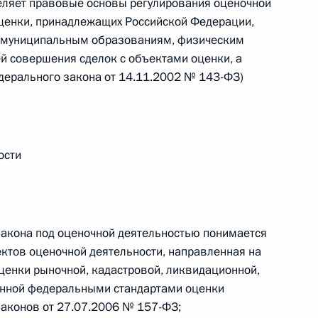
ляет правовые основы регулирования оценочной
овом статусе представительств компетентных органов
в Российской Федерации и Киргизской Республике
оценки, принадлежащих Российской Федерации,
и муниципальным образованиям, физическим
й совершения сделок с объектами оценки, а
едерального закона от 14.11.2002 № 143-ФЗ)
 г. № 252-ФЗ
его водного транспорта Российской Федерации и статью 1
инства измерений»
ости
закона под оценочной деятельностью понимается
 г. № 250-ФЗ
ктов оценочной деятельности, направленная на
кой Федерации об административных правонарушениях
ценки рыночной, кадастровой, ликвидационной,
енной федеральными стандартами оценки
законов от 27.07.2006 № 157-ФЗ;