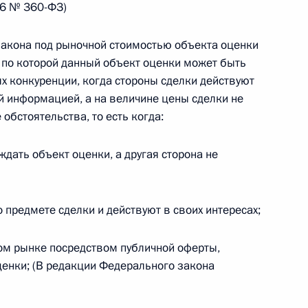
16 № 360-ФЗ)
 г. № 266-ФЗ
закона под рыночной стоимостью объекта оценки
 Российской Федерации «О защите прав потребителей»
 по которой данный объект оценки может быть
х конкуренции, когда стороны сделки действуют
й информацией, а на величине цены сделки не
бстоятельства, то есть когда:
 г. № 247-ФЗ
ждать объект оценки, а другая сторона не
екса Российской Федерации об административных
предмете сделки и действуют в своих интересах;
ом рынке посредством публичной оферты,
 г. № 245-ФЗ
ценки; (В редакции Федерального закона
ельством Российской Федерации и Правительством
сфере деятельности с драгоценными металлами,