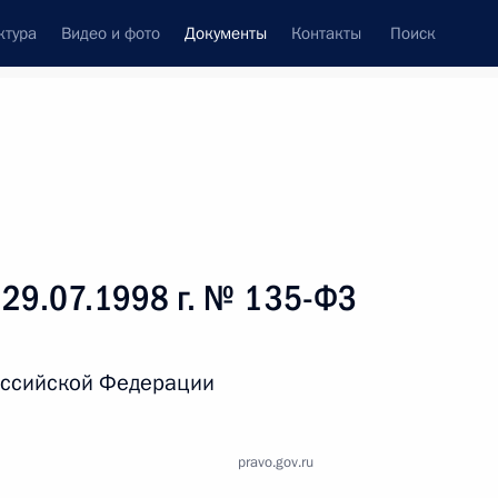
ктура
Видео и фото
Документы
Контакты
Поиск
 документов
Справка
Конституция России
 29.07.1998 г. № 135-ФЗ
оссийской Федерации
pravo.gov.ru
дата принятия