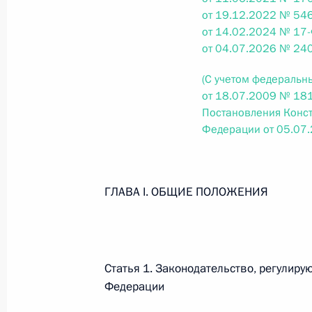
от 19.12.2022 № 546
26 июля 2026 года
от 14.02.2024 № 17-
от 04.07.2026 № 24
(С учетом федеральн
Федеральный закон от 26.07.2026
от 18.07.2009 № 181
О внесении изменения в статью 2 Федера
Постановления Конст
и добровольчестве (волонтерстве)»
Федерации от 05.07
26 июля 2026 года
ГЛАВА I. ОБЩИЕ ПОЛОЖЕНИЯ
Федеральный закон от 26.07.2026
О внесении изменений в Уголовный кодек
процессуального кодекса Российской Фе
Статья 1. Законодательство, регулир
26 июля 2026 года
Федерации