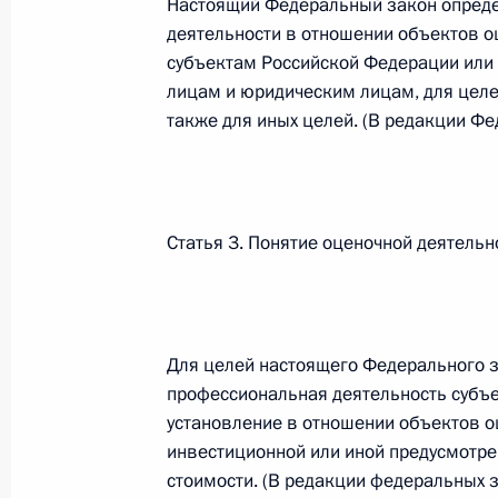
Настоящий Федеральный закон опреде
Министров Киргизской Республики о прав
по вопросам внутренних дел и миграции 
деятельности в отношении объектов 
субъектам Российской Федерации ил
26 июля 2026 года
лицам и юридическим лицам, для целе
также для иных целей. (В редакции Ф
Федеральный закон от 26.07.2026
О внесении изменений в Кодекс внутренн
Федерального закона «Об обеспечении ед
Статья 3. Понятие оценочной деятельн
26 июля 2026 года
Для целей настоящего Федерального 
Федеральный закон от 26.07.2026
профессиональная деятельность субъе
О внесении изменений в Кодекс Российс
установление в отношении объектов о
26 июля 2026 года
инвестиционной или иной предусмотр
стоимости. (В редакции федеральных 