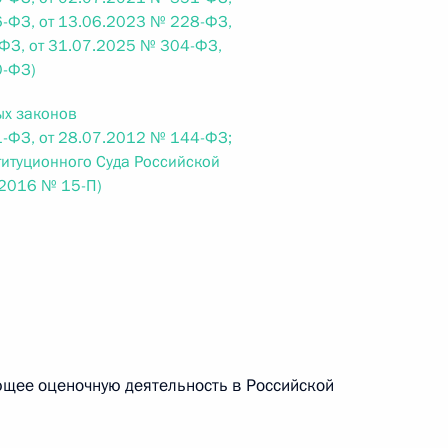
-ФЗ, от 13.06.2023 № 228-ФЗ,
ФЗ, от 31.07.2025 № 304-ФЗ,
0-ФЗ)
ых законов
 г. № 267-ФЗ
-ФЗ, от 28.07.2012 № 144-ФЗ;
льного закона «О благотворительной деятельности
итуционного Суда Российской
.2016 № 15-П)
 г. № 251-ФЗ
с Российской Федерации и статьи 31 и 151 Уголовно-
дерации
ующее оценочную деятельность в Российской