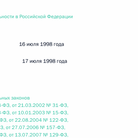
ального закона «О персональных данных» и отдельные
ации
ьности в Российской Федерации
й 16 июля 1998 года
 г. № 256-ФЗ
кон «О присяжных заседателях федеральных судов общей
и 17 июля 1998 года
ьных законов
 г. № 263-ФЗ
-ФЗ, от 21.03.2002 № 31-ФЗ,
-ФЗ, от 10.01.2003 № 15-ФЗ,
ального закона «О государственной регистрации
ФЗ, от 22.08.2004 № 122-ФЗ,
З, от 27.07.2006 № 157-ФЗ,
ФЗ, от 13.07.2007 № 129-ФЗ,