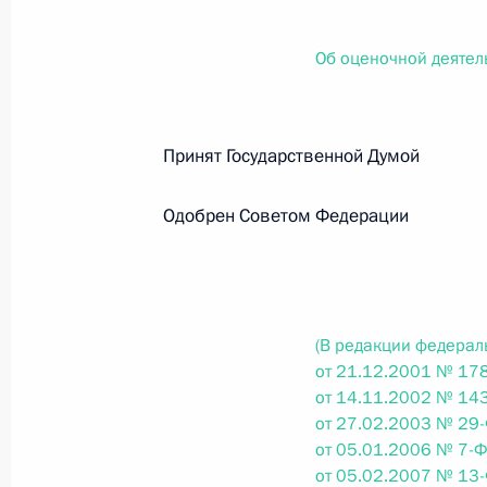
О внесении изменений в статью 12 Федер
законодательные акты Российской Федер
Об оценочной деятел
26 июля 2026 года
Принят Государственной Думо
Федеральный закон от 26.07.2026
О внесении изменений в Федеральный за
Одобрен Советом Федераци
юрисдикции в Российской Федерации»
26 июля 2026 года
(В редакции федерал
Федеральный закон от 26.07.2026
от 21.12.2001 № 178
от 14.11.2002 № 143
О внесении изменений в статью 12 Федер
от 27.02.2003 № 29-
недвижимости»
от 05.01.2006 № 7-Ф
26 июля 2026 года
от 05.02.2007 № 13-