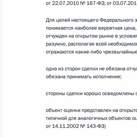
от 22.07.2010 № 167-ФЗ; от 03.07.20
Федеральный закон от 26.07.2026
Для целей настоящего Федерального 
О внесении изменения в статью 6 Закона
понимается наиболее вероятная цена,
26 июля 2026 года
отчужден на открытом рынке в условия
разумно, располагая всей необходимо
отражаются какие-либо чрезвычайные о
Федеральный закон от 26.07.2026
одна из сторон сделки не обязана отчу
О внесении изменений в статью 9.21 Код
обязана принимать исполнение;
правонарушениях
26 июля 2026 года
стороны сделки хорошо осведомлены о 
объект оценки представлен на открыт
Федеральный закон от 26.07.2026
типичной для аналогичных объектов о
от 14.11.2002 № 143-ФЗ)
О ратификации Соглашения между Правит
Республики Беларусь о сотрудничестве в 