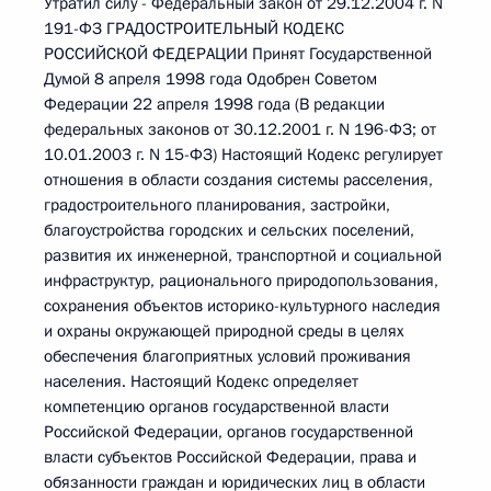
Утратил силу - Федеральный закон от 29.12.2004 г. N 191-ФЗ ГРАДОСТРОИТЕЛЬНЫЙ КОДЕКС РОССИЙСКОЙ ФЕДЕРАЦИИ Принят Государственной Думой 8 апреля 1998 года Одобрен Советом Федерации 22 апреля 1998 года (В редакции федеральных законов от 30.12.2001 г. N 196-ФЗ; от 10.01.2003 г. N 15-ФЗ) Настоящий Кодекс регулирует отношения в области создания системы расселения, градостроительного планирования, застройки, благоустройства городских и сельских поселений, развития их инженерной, транспортной и социальной инфраструктур, рационального природопользования, сохранения объектов историко-культурного наследия и охраны окружающей природной среды в целях обеспечения благоприятных условий проживания населения. Настоящий Кодекс определяет компетенцию органов государственной власти Российской Федерации, органов государственной власти субъектов Российской Федерации, права и обязанности граждан и юридических лиц в области градостроительной деятельности, роль градостроительной документации и градостроительных регламентов в регулировании использования территории Российской Федерации, а также ответственность за нарушение законодательства Российской Федерации о градостроительстве. Глава I. ОБЩИЕ ПОЛОЖЕНИЯ Статья 1. Основные понятия Основные понятия, используемые в настоящем Кодексе: градостроительная деятельность (далее также - градостроительство) - деятельность государственных органов, органов местного самоуправления, физических и юридических лиц в области градостроительного планирования развития территорий и поселений, определения видов использования земельных участков, проектирования, строительства и реконструкции объектов недвижимости с учетом интересов граждан, общественных и государственных интересов, а также национальных, историко-культурных, экологических, природных особенностей указанных территорий и поселений; градостроительная документация - документация о градостроительном планировании развития территорий и поселений и об их застройке; зонирование - деление территории на зоны при градостроительном планировании развития территорий и поселений с определением видов градостроительного использования установленных зон и ограничений на их использование; объекты недвижимости в градостроительстве (далее - объекты недвижимости) - объекты, в отношении которых осуществляется градостроительная деятельность и которые определены в абзаце первом пункта 1 статьи 130 Гражданского кодекса Российской Федерации; инженерная, транспортная и социальная инфраструктуры - комплекс сооружений и коммуникаций транспорта, связи, инженерного оборудования, а также объектов социального и культурно-бытового обслуживания населения, обеспечивающий устойчивое развитие и функционирование поселений и межселенных территорий; межселенные территории - территории за пределами границ поселений; устойчивое развитие поселений и межселенных территорий - развитие территорий и поселений при осуществлении градостроительной деятельности в целях обеспечения градостроительными средствами благоприятных условий проживания населения, в том числе ограничение вредного воздействия хозяйственной и иной деятельности на окружающую природную среду и ее рациональное использование в интересах настоящего и будущего поколений; государственные градостроительные нормативы и правила - нормативно-технические документы, разработанные и утвержденные федеральным органом архитектуры и градостроительства или органами архитектуры и градостроительства субъектов Российской Федерации и подлежащие обязательному исполнению при осуществлении градостроительной деятельности всех видов; градостроительный устав (кодекс) - закон субъекта Российской Федерации, определяющий порядок осуществления градостроительной деятельности на его территории; правовое зонирование - деятельность органов местного самоуправления в области разработки и реализации правил застройки территорий городских и сельских поселений, других муниципальных образований; правила землепользования и застройки территорий городских и сельских поселений, других муниципальных образований (градостроительные уставы городских и сельских поселений, других муниципальных образований) (далее - правила застройки) - нормативные правовые акты органов местного самоуправления, регулирующие использование и изменения объектов недвижимости посредством введения градостроительных регламентов; градостроительный регламент - совокупность установленных правилами застройки параметров и видов использования земельных участков и иных объектов недвижимости в городских и сельских поселениях, других муниципальных образованиях, а также допустимых изменений объектов недвижимости при осуществлении градостроительной деятельности в пределах каждой зоны; разрешенное использование земельных участков и иных объектов недвижимости в градостроительстве - использование объектов недвижимости в соответствии с градостроительным регламентом; ограничения на использование указанных объектов, установленные в соответствии с законодательством Российской Федерации, а также сервитуты; красные линии - границы, отделяющие территории кварталов, микрорайонов и других элементов планировочной структуры от улиц, проездов и площадей в городских и сельских поселениях; линии регулирования застройки - границы застройки, устанавливаемые при размещении зданий, строений, сооружений, с отступом от красных линий или от границ земельного участка. Статья 2. Законодательство Российской Федерации о градостроительстве 1. Законодательство Российской Федерации о градостроительстве состоит из Градостроительного кодекса Российской Федерации, иных федеральных законов и нормативных правовых актов Российской Федерации, а также законов и иных нормативных правовых актов субъектов Российской Федерации. 2. Градостроительный кодекс Российской Федерации, иные федеральные законы и принимаемые в соответствии с ними нормативные правовые акты Российской Федерации в области градостроительства устанавливают градостроительные требования к планированию развития территории Российской Федерации; условиям и порядку использования земель для градостроительной деятельности; разработке и реализации основ федеральной политики и федеральных программ в области экономического, экологического, социального, культурного и национального развития Российской Федерации; размещению федеральных энергетических систем, объектов ядерной энергетики, федерального транспорта, объектов связи, связанных с космической деятельностью объектов, объектов обороны и безопасности; разработке стандартов в области градостроительного планирования и застройки территорий и поселений; применению в градостроительстве данных государственного картографо-геодезического фонда Российской Федерации, а также требования к определению объектов градостроительной деятельности, на которые требуется выделение средств из федерального бюджета и федеральных фондов регионального развития. 3. Законы и иные нормативные правовые акты субъектов Российской Федерации, регулирующие отношения в области градостроительной деятельности при решении вопросов владения, пользования и распоряжения землей, недрами, водными и другими природными ресурсами, а также в области природопользования, охраны окружающей среды, особо охраняемых природных территорий, памятников истории и культуры, обеспечения экологической безопасности, предупреждения чрезвычайных ситуаций и ликвидации их последствий, не могут противоречить настоящему Кодексу и принимаемым в соответствии с ним федеральным законам. 4. По вопросам градостроительной деятельности принимаются нормативные правовые акты органов местного самоуправления. 5. Общепризнанные принципы и нормы международного права и международные договоры Российской Федерации в области градостроительной деятельности являются составной частью правовой системы Российской Федерации. Если международным договором Российской Федерации установлены иные правила, чем те, которые предусмотрены настоящим Кодексом, применяются правила международного договора. Статья 3. Государственные, общественные и частные интересы в области градостроительной деятельности 1. Государственные интересы в области градостроительной деятельности - интересы Российской Федерации и субъектов Российской Федерации в обеспечении условий для устойчивого развития поселений и межселенных территорий, функционирования государственных систем инженерной и транспортной инфраструктур, сохранения природных ресурсов, охраны государственных объектов историко-культурного и природного наследия, территорий традиционного проживания коренных малочисленных народов. В случае, если градостроительная деятельность противоречит государственным интересам, такая деятельность может быть прекращена. 2. Общественные интересы в области градостроительной деятельности - интересы населения городских и сельских поселений, других муниципальных образований в обеспечении благоприятных условий проживания, ограничения вредного воздействия хозяйственной и иной деятельности на окружающую среду градостроительными средствами, улучшения э