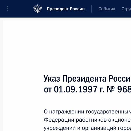
Президент России
События
Стру
Новости
Поручения Президента
Банк
Название документа или его номер
Указ Президента Росс
Текст в документе
от 01.09.1997 г. № 96
Вид документа
О награждении государственны
Все
Федерации работников акционе
Дата вступления в силу...
или 
учреждений и организаций гор