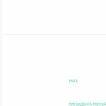
Официальный портал правовой информации
prav
26 июля 2026 года
Федеральный закон от 26.07.2026
О внесении изменений в статью 11 Федера
Федерального закона «Об образовании в
26 июля 2026 года
УКАЗ
Федеральный закон от 26.07.2026
ПРЕЗИДЕНТА РОССИ