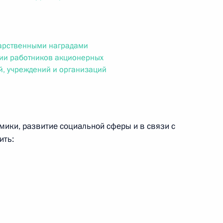
ального закона «О персональных данных» и отдельные
ации
дарственными наградами
ии работников акционерных
й, учреждений и организаций
 г. № 256-ФЗ
кон «О присяжных заседателях федеральных судов общей
мики, развитие социальной сферы и в связи с
ить:
 г. № 263-ФЗ
ального закона «О государственной регистрации