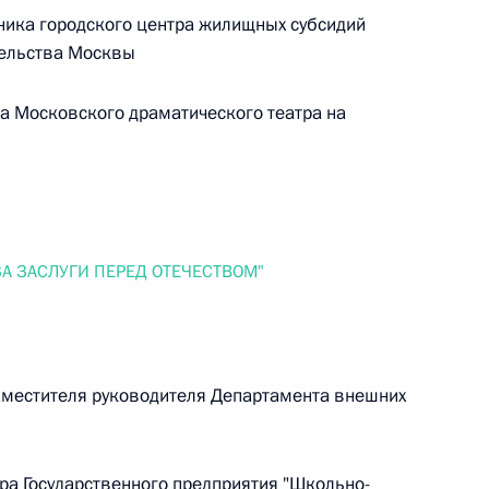
ника городского центра жилищных субсидий
 г. № 266-ФЗ
тельства Москвы
 Российской Федерации «О защите прав потребителей»
а Московского драматического театра на
 г. № 247-ФЗ
екса Российской Федерации об административных
А ЗАСЛУГИ ПЕРЕД ОТЕЧЕСТВОМ"
местителя руководителя Департамента внешних
 г. № 245-ФЗ
ельством Российской Федерации и Правительством
а Государственного предприятия "Школьно-
сфере деятельности с драгоценными металлами,