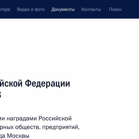
ктура
Видео и фото
Документы
Контакты
Поиск
 документов
Справка
Конституция России
ийской Федерации
8
ми наградами Российской
рных обществ, предприятий,
дата принятия
ода Москвы