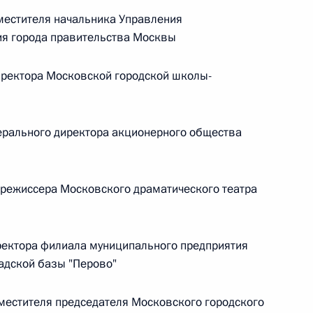
местителя начальника Управления
 г. № 264-ФЗ
я города правительства Москвы
ерального закона «Об актах гражданского состояния»
сти 13 статьи 3 Федерального закона «О внесении
ректора Московской городской школы-
х гражданского состояния“
рального директора акционерного общества
 г. № 270-ФЗ
режиссера Московского драматического театра
ального закона «Об автономных учреждениях»
ектора филиала муниципального предприятия
адской базы "Перово"
 г. № 244-ФЗ
естителя председателя Московского городского
ельством Российской Федерации и Кабинетом