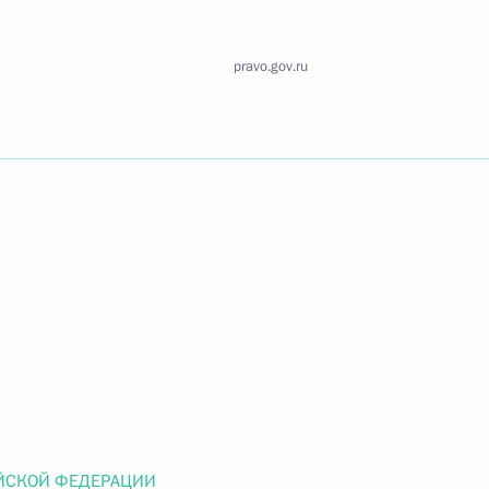
Найти документ
pravo.gov.ru
o.gov.ru
 г. № 259-ФЗ
льного закона «О статусе военнослужащих» и статью 86
 Российской Федерации»
 г. № 265-ФЗ
ЙСКОЙ ФЕДЕРАЦИИ