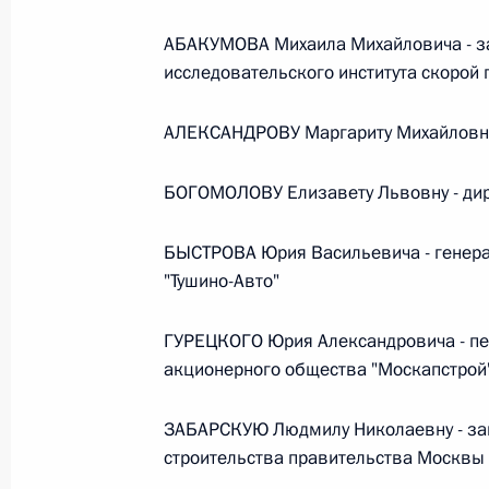
АБАКУМОВА Михаила Михайловича - за
Федеральный закон от 26.07.2026
исследовательского института скорой
О внесении изменений в статьи 85 и 102 
АЛЕКСАНДРОВУ Маргариту Михайловну
кодекса Российской Федерации
26 июля 2026 года
БОГОМОЛОВУ Елизавету Львовну - дир
БЫСТРОВА Юрия Васильевича - генера
Федеральный закон от 26.07.2026
"Тушино-Авто"
О внесении изменений в Трудовой кодекс
ГУРЕЦКОГО Юрия Александровича - пе
26 июля 2026 года
акционерного общества "Москапстрой
ЗАБАРСКУЮ Людмилу Николаевну - за
Федеральный закон от 26.07.2026
строительства правительства Москвы
О внесении изменений в Федеральный за