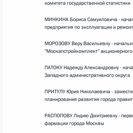
Министров Киргизской Республики о прав
комитета государственной статистики
по вопросам внутренних дел и миграции 
26 июля 2026 года
МИНКИНА Бориса Самуиловича - начал
предприятия по эксплуатации и ремонт
МОРОЗОВУ Веру Васильевну - начальн
Федеральный закон от 26.07.2026
"Москапстройкомплект" акционерного
О внесении изменений в Кодекс внутренн
Федерального закона «Об обеспечении ед
ПАТОКУ Надежду Александровну - нач
26 июля 2026 года
Западного административного округа
ПРИТУЛУ Юрия Николаевича - замести
Федеральный закон от 26.07.2026
планирования развития города прави
О внесении изменений в Кодекс Российс
РАСПОПОВУ Лидию Дмитриевну - перво
26 июля 2026 года
фармации города Москвы