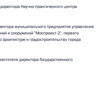
директора Научно-практического центра
ектора муниципального предприятия управления
 г. № 267-ФЗ
ий и сооружений "Моспроект-2", первого
 архитектуре и градостроительству города
льного закона «О благотворительной деятельности
естителя директора Государственного
 г. № 251-ФЗ
с Российской Федерации и статьи 31 и 151 Уголовно-
дерации