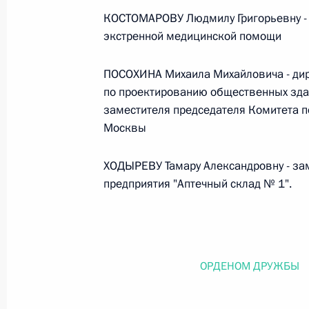
КОСТОМАРОВУ Людмилу Григорьевну - 
26 июля 2026 года
экстренной медицинской помощи
ПОСОХИНА Михаила Михайловича - дир
Федеральный закон от 26.07.2026
по проектированию общественных здан
заместителя председателя Комитета по
О внесении изменения в статью 2 Федера
и добровольчестве (волонтерстве)»
Москвы
26 июля 2026 года
ХОДЫРЕВУ Тамару Александровну - зам
предприятия "Аптечный склад № 1".
Федеральный закон от 26.07.2026
О внесении изменений в Уголовный кодек
процессуального кодекса Российской Фе
ОРДЕНОМ ДРУЖБЫ
26 июля 2026 года