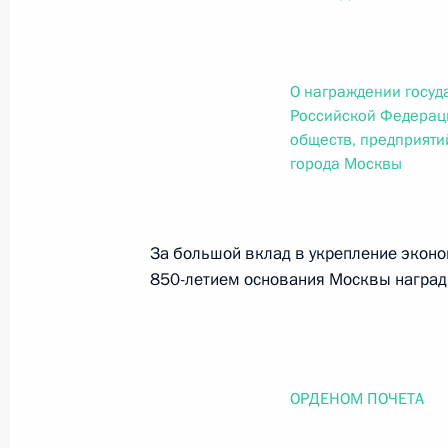
О внесении изменений в статью 12 Федер
законодательные акты Российской Федер
26 июля 2026 года
О награждении госу
Российской Федерац
обществ, предприяти
Федеральный закон от 26.07.2026
города Москвы
О внесении изменений в Федеральный за
юрисдикции в Российской Федерации»
26 июля 2026 года
За большой вклад в укрепление эконо
850-летием основания Москвы наград
Федеральный закон от 26.07.2026
О внесении изменений в статью 12 Федер
недвижимости»
ОРДЕНОМ ПОЧЕТА
26 июля 2026 года