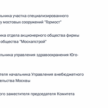
овом статусе представительств компетентных органов
в Российской Федерации и Киргизской Республике
ьника участка специализированного
у мостовых сооружений "Гормост"
ика отдела акционерного общества фирмы
 г. № 252-ФЗ
 общества "Москапстрой"
его водного транспорта Российской Федерации и статью 1
инства измерений»
альника управления здравоохранения Юго-
теля начальника Управления внебюджетного
 г. № 250-ФЗ
тельства Москвы
кой Федерации об административных правонарушениях
го заместителя председателя Комитета