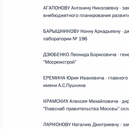
АГАПОНОВУ Антонину Николаевну - за
Федеральный закон от 26.07.2026
внебюджетного планирования развити
О внесении изменений в статью 13–2 Фед
и признании утратившим силу пункта 1 ча
БАРЫШНИКОВУ Нонну Аркадьевну - ди
изменений в Федеральный закон „Об акта
лаборатории № 196
26 июля 2026 года
ДЗЮБЕНКО Леонида Борисовича - гене
"Мосремстрой"
Федеральный закон от 26.07.2026
ЕРЕМИНА Юрия Ивановича - главного 
О внесении изменения в статью 10 Федер
имени А.С.Пушкина
26 июля 2026 года
КРАМСКИХ Алексея Михайловича - дир
"Главснаб правительства Москвы" скл
Федеральный закон от 26.07.2026
ЛАРИОНОВУ Наталию Дмитриевну - зам
О ратификации Соглашения между Правит