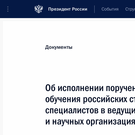
Президент России
События
Стру
Новости
Поручения Президента
Банк
Все поручения
Ближайшие сроки
Сня
Документы
Отчёты о выполнении
Об исполнении поруче
обучения российских с
Показа
специалистов в ведущ
и научных организация
Об исполнении поручения Президен
предоставления социальных услуг 