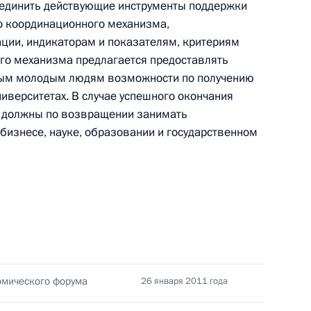
ъединить действующие инструменты поддержки
о координационного механизма,
ции, индикаторам и показателям, критериям
ого механизма предлагается предоставлять
та о предоставлении жилья членам семей
ным молодым людям возможности по получению
л, погибших при исполнении служебного долга
иверситетах. В случае успешного окончания
ы должны по возвращении занимать
бизнесе, науке, образовании и государственном
та о поддержке обучения российских студентов
 иностранных учебных и научных организациях
омического форума
26 января 2011 года