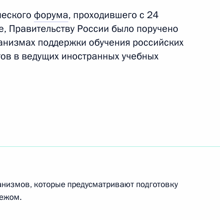
ческого
форума
, проходившего с 24
е, Правительству России было поручено
анизмах поддержки обучения российских
тов в ведущих иностранных учебных
нта о формировании специального фонда для
й в экономику России
та о разработке региональных планов
ий и обеспечении ветеринарной безопасности
анизмов, которые предусматривают подготовку
бежом.