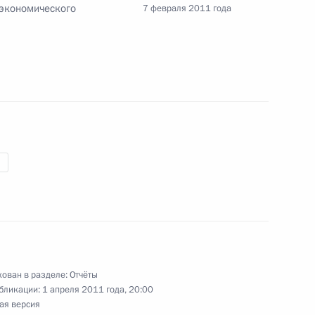
 экономического
7 февраля 2011 года
та о подготовке плана мероприятий
 Концепции демографической политики России
та о вводе в эксплуатацию перинатальных
та об организации и развитии системы отдыха
в
ован в разделе:
Отчёты
бликации:
1 апреля 2011 года, 20:00
ая версия