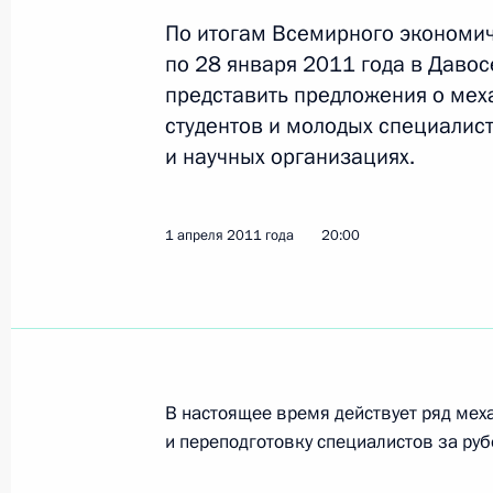
обслуживания
По итогам Всемирного экономи
7 апреля 2011 года, 18:00
по 28 января 2011 года в Давос
представить предложения о мех
студентов и молодых специалис
и научных организациях.
6 апреля 2011 года, среда
Об исполнении поручения Президе
привлечения зарубежных инвестици
1 апреля 2011 года
20:00
6 апреля 2011 года, 20:00
Об исполнении поручения Президен
противоэпизоотических мероприят
В настоящее время действует ряд мех
и переподготовку специалистов за ру
6 апреля 2011 года, 20:00