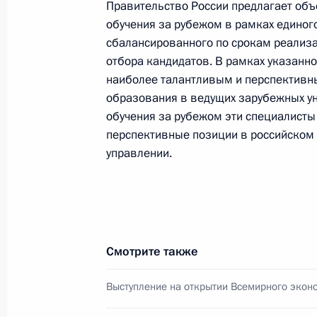
Правительство России предлагает об
обучения за рубежом в рамках единог
4 апреля 2011 года, понедельник
сбалансированного по срокам реализа
отбора кандидатов. В рамках указанн
Об исполнении поручения Президен
наиболее талантливым и перспектив
сотрудников органов внутренних де
образования в ведущих зарубежных ун
4 апреля 2011 года, 20:00
обучения за рубежом эти специалист
перспективные позиции в российском 
управлении.
1 апреля 2011 года, пятница
Об исполнении поручения Президен
и молодых специалистов в ведущих
1 апреля 2011 года, 20:00
Смотрите также
Выступление на открытии Всемирного экон
31 марта 2011 года, четверг