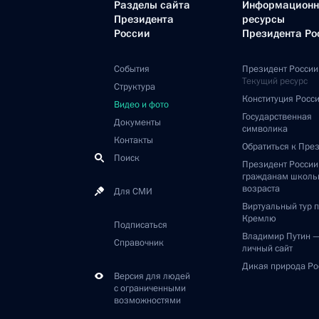
Разделы сайта
Информацион
Президента
ресурсы
России
Президента Ро
События
Президент России
Текущий ресурс
Структура
Конституция Росс
Видео и фото
Государственная
Документы
символика
Контакты
Обратиться к Пре
Поиск
Президент Росси
гражданам школь
возраста
Для СМИ
Виртуальный тур 
Кремлю
Подписаться
Владимир Путин 
Справочник
личный сайт
Дикая природа Ро
Версия для людей
с ограниченными
возможностями