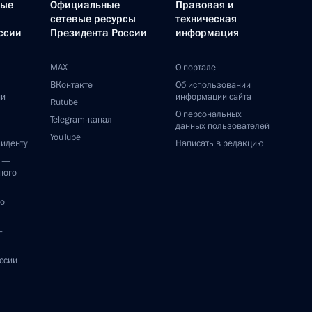
ные
Официальные
Правовая и
сетевые ресурсы
техническая
ссии
Президента России
информация
MAX
О портале
ВКонтакте
Об использовании
ии
информации сайта
Rutube
О персональных
Telegram-канал
данных пользователей
YouTube
зиденту
Написать в редакцию
и —
ного
по
—
ссии