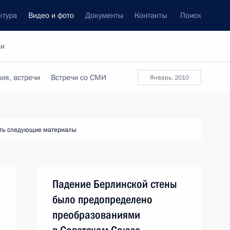
ктура
Видео и фото
Документы
Контакты
Поиск
си
ия, встречи
Встречи со СМИ
январь, 2010
ть следующие материалы
Падение Берлинской стены
было предопределено
преобразованиями