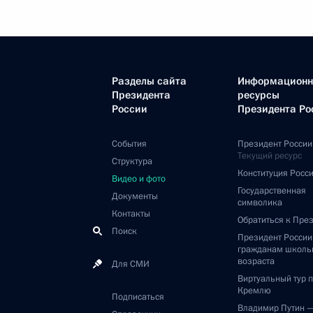
Разделы сайта
Информацион
Президента
ресурсы
России
Президента Ро
События
Президент России
Текущий ресурс
Структура
Конституция Росс
Видео и фото
Государственная
Документы
символика
Контакты
Обратиться к Пре
Поиск
Президент Росси
гражданам школь
возраста
Для СМИ
Виртуальный тур 
Кремлю
Подписаться
Владимир Путин 