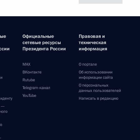
ные
Официальные
Правовая и
сетевые ресурсы
техническая
ссии
Президента России
информация
MAX
О портале
ВКонтакте
Об использовании
ии
информации сайта
Rutube
О персональных
Telegram-канал
данных пользователей
YouTube
зиденту
Написать в редакцию
и —
ного
по
—