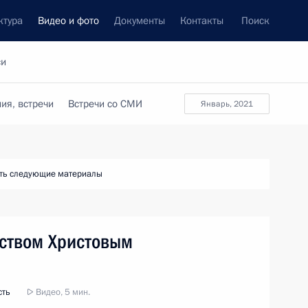
ктура
Видео и фото
Документы
Контакты
Поиск
си
ия, встречи
Встречи со СМИ
январь, 2021
ть следующие материалы
ством Христовым
сть
Видео, 5 мин.